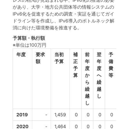
レスの枯渇が見込まれる中、IPv6化の推進の必要
があり、大学・地方公共団体等の情報システムの
IPv6化を促進するための調査・実証を通じてガイ
ドライン等を作成し、IPv6導入のボトルネック解
消に向けた環境整備を推進する。
予算額・執行額
※単位は100万円
年度
要求
当初
補
前
翌
予
予
額
予算
正
年
年
備
計
予
度
度
費
算
か
へ
等
ら
繰
繰
越
越
し
し
2019
-
1,459
0
0
0
0
1,4
2020
-
1,464
0
0
0
0
1,4