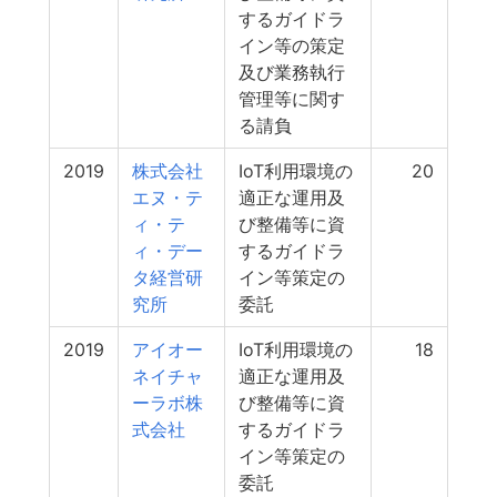
するガイドラ
イン等の策定
及び業務執行
管理等に関す
る請負
2019
株式会社
IoT利用環境の
20
エヌ・テ
適正な運用及
ィ・テ
び整備等に資
ィ・デー
するガイドラ
タ経営研
イン等策定の
究所
委託
2019
アイオー
IoT利用環境の
18
ネイチャ
適正な運用及
ーラボ株
び整備等に資
式会社
するガイドラ
イン等策定の
委託