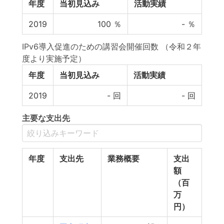
年度
当初見込み
活動実績
2019
100
％
-
％
IPv6導入促進のための講習会開催回数 （令和２年
度より実施予定）
年度
当初見込み
活動実績
2019
-
回
-
回
主要な支出先
年度
支出先
業務概要
支出
額
（百
万
円）