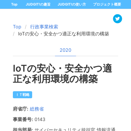
Top
JUDGIT!の趣旨
JUDGIT!の使い方
プロジェクト概要
Top
行政事業検索
IoTの安心・安全かつ適正な利用環境の構築
2020
IoTの安心・安全かつ適
正な利用環境の構築
ＩＴ戦略
府省庁:
総務省
事業番号:
0143
担当部局:
サイバーセキュリティ統括官 情報流通