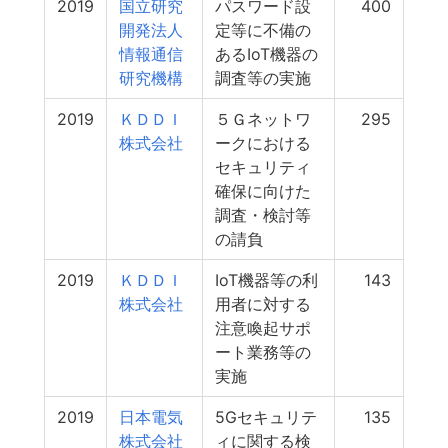
2019
国立研究
パスワード設
400
開発法人
定等に不備の
情報通信
あるIoT機器の
研究機構
調査等の実施
2019
ＫＤＤＩ
５Ｇネットワ
295
株式会社
ークにおける
セキュリティ
確保に向けた
調査・検討等
の請負
2019
ＫＤＤＩ
IoT機器等の利
143
株式会社
用者に対する
注意喚起サポ
ート業務等の
実施
2019
日本電気
5Gセキュリテ
135
株式会社
ィに関する検