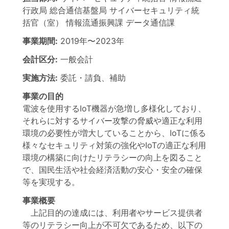
行政局 総合通信基盤局
サイバーセキュリティ統
括官（室） 情報流通振興課 データ通信課
事業期間:
2019年
〜
2023年
会計区分:
一般会計
実施方法:
委託・請負、補助
事業の目的
電波を使用するIoT機器が急増し多様化しており、
それらに対するサイバー攻撃の脅威や適正な利用
環境の必要性が増大していることから、IoTに係る
様々なセキュリティ対策の強化やIoTの適正な利用
環境の構築に向けたリテラシーの向上を図ること
で、国民生活や社会経済活動の安心・安全の確保
等を実現する。
事業概要
上記目的の達成には、利用者やサービス提供者
等のリテラシー向上が不可欠であるため、以下の