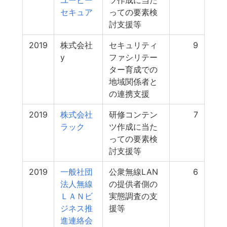
ユービー
ツ作成に当た
セキュア
っての要素検
討支援等
2019
株式会社
セキュリティ
9
y
ファシリテー
ター育成での
地域関係者と
の連携支援
2019
株式会社
研修コンテン
7
ラック
ツ作成に当た
っての要素検
討支援等
2019
一般社団
公衆無線LAN
6
法人無線
の提供者側の
ＬＡＮビ
実態調査の支
ジネス推
援等
進連絡会