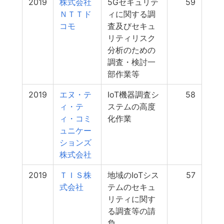
2019
株式会社
5Gセキュリテ
59
ＮＴＴド
ィに関する調
コモ
査及びセキュ
リティリスク
分析のための
調査・検討一
部作業等
2019
エヌ・テ
IoT機器調査シ
58
ィ・テ
ステムの高度
ィ・コミ
化作業
ュニケー
ションズ
株式会社
2019
ＴＩＳ株
地域のIoTシス
57
式会社
テムのセキュ
リティに関す
る調査等の請
負