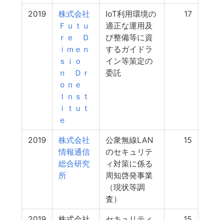
2019
株式会社
IoT利用環境の
17
Ｆｕｔｕ
適正な運用及
ｒｅ Ｄ
び整備等に資
ｉｍｅｎ
するガイドラ
ｓｉｏ
イン等策定の
ｎ Ｄｒ
委託
ｏｎｅ
Ｉｎｓｔ
ｉｔｕｔ
ｅ
2019
株式会社
公衆無線LAN
15
情報通信
のセキュリテ
総合研究
ィ対策に係る
所
周知啓発事業
（現状等調
査）
2019
株式会社
セキュリティ
15