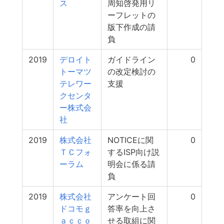
ス
周知啓発用リ
ーフレットの
版下作成の請
負
2019
デロイト
ガイドライン
0
トーマツ
の改定検討の
テレワー
支援
クセンタ
ー株式会
社
2019
株式会社
NOTICEに関
0
ＴＣフォ
するISP向け説
ーラム
明会に係る請
負
2019
株式会社
アンケート回
0
ドコモｇ
答率を向上さ
ａｃｃｏ
せる取組に関