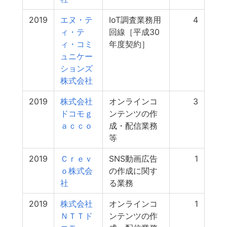
2019
エヌ・テ
IoT調査業務用
4
ィ・テ
回線［平成30
ィ・コミ
年度契約］
ュニケー
ションズ
株式会社
2019
株式会社
オンラインコ
3
ドコモｇ
ンテンツの作
ａｃｃｏ
成・配信業務
等
2019
Ｃｒｅｖ
SNS動画広告
1
ｏ株式会
の作成に関す
社
る業務
2019
株式会社
オンラインコ
1
ＮＴＴド
ンテンツの作