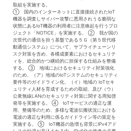
取組を実施する。
① 国内のインターネットに直接接続されたIoT
機器を調査しサイバー攻撃に悪用されうる脆弱な
状態にあるIoT機器の利用者に注意喚起を行うプロ
ジェクト「NOTICE」を実施する。 ② 我が国の
次世代の通信を担う基盤である５Ｇ（第５世代移
動通信システム）について、サプライチェーンリ
スク対策を含め、各構成要素におけるセキュリテ
ィを、総合的かつ継続的に担保する仕組みを整備
する。 ③ 地域におけるセキュリティ対策強化
のため、（ア）地域のIoTシステムのセキュリティ
要件等のガイドライン化、（イ）地域の IoTセキ
ュリティ人材を育成するための取組、及び（ウ）
公衆無線LANのセキュリティ対策に関する周知啓
発等を実施する。 ④ IoTサービスの適正な運
用、整備等のため、多様な電波伝搬状況における
電波の適正な利用に係るガイドライン等の策定を
実施する。 ⑤ IoT機器の急増も背景にIPv4アド