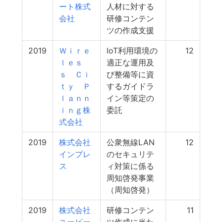
ート株式
人材に対する
会社
研修コンテン
ツの作成支援
2019
Ｗｉｒｅ
IoT利用環境の
12
ｌｅｓ
適正な運用及
ｓ Ｃｉ
び整備等に資
ｔｙ Ｐ
するガイドラ
ｌａｎｎ
イン等策定の
ｉｎｇ株
委託
式会社
2019
株式会社
公衆無線LAN
12
インプレ
のセキュリテ
ス
ィ対策に係る
周知啓発事業
（周知啓発）
2019
株式会社
研修コンテン
11