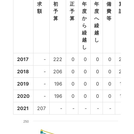
求
初
正
年
年
備
算
額
予
予
度
度
費
計
算
算
か
へ
等
ら
繰
繰
越
越
し
し
2017
-
222
0
0
0
0
222
2018
-
206
0
0
0
0
206
2019
-
196
0
0
0
0
196
2020
-
196
0
0
0
0
196
2021
207
-
-
-
-
-
-
250