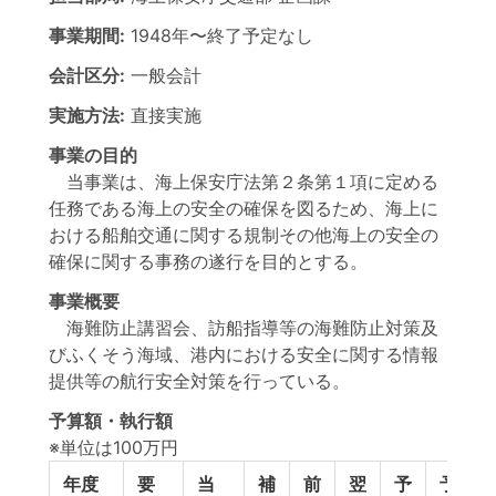
事業期間:
1948年
〜
終了予定なし
会計区分:
一般会計
実施方法:
直接実施
事業の目的
当事業は、海上保安庁法第２条第１項に定める
任務である海上の安全の確保を図るため、海上に
おける船舶交通に関する規制その他海上の安全の
確保に関する事務の遂行を目的とする。
事業概要
海難防止講習会、訪船指導等の海難防止対策及
びふくそう海域、港内における安全に関する情報
提供等の航行安全対策を行っている。
予算額・執行額
※単位は100万円
年度
要
当
補
前
翌
予
予