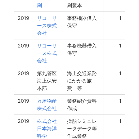
刷
刷製本
2019
リコーリ
事務機器借入
1
ース株式
保守
会社
2019
リコーリ
事務機器借入
1
ース株式
保守
会社
2019
第九管区
海上交通業務
1
海上保安
にかかる旅
本部
費 等
2019
万屋物産
業務紹介資料
1
株式会社
作成
2019
株式会社
操船シミュレ
1
日本海洋
ータデータ等
科学
作成業務