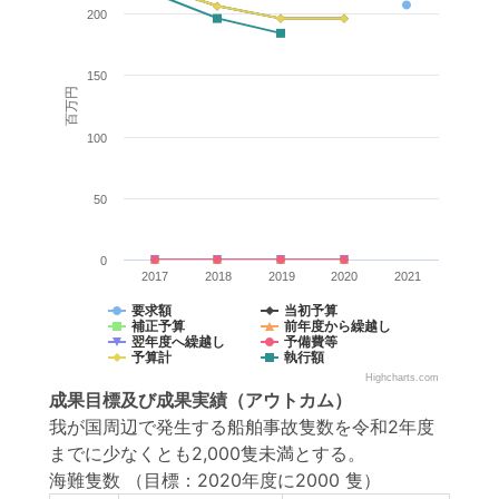
200
150
百万円
100
50
0
2017
2018
2019
2020
2021
要求額
当初予算
補正予算
前年度から繰越し
翌年度へ繰越し
予備費等
予算計
執行額
Highcharts.com
成果目標
及び
成果実績
（アウトカム）
我が国周辺で発生する船舶事故隻数を令和2年度
までに少なくとも2,000隻未満とする。
海難隻数
（目標：2020年度に2000 隻）