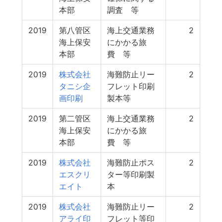
本部
調査 等
2019
第八管区
海上交通業務
2
海上保安
にかかる旅
本部
費 等
2019
株式会社
海難防止リー
2
タニシ企
フレット印刷
画印刷
製本等
2019
第二管区
海上交通業務
2
海上保安
にかかる旅
本部
費 等
2019
株式会社
海難防止ポス
2
エスクリ
ター等印刷製
エイト
本
2019
株式会社
海難防止リー
2
アライ印
フレット等印