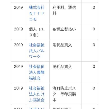
2019
株式会社
利用料、通信
0
ＮＴＴド
料
コモ
2019
個人（１
各種立替払い
0
０名）
2019
社会福祉
消耗品買入
0
法人パル
ワーク
2019
社会福祉
消耗品買入
0
法人優輝
福祉会
2019
社会福祉
海難防止ポス
0
法人たけ
ター等印刷製
ふ福祉会
本