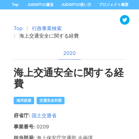
Top
JUDGIT!の趣旨
JUDGIT!の使い方
プロジェクト概要
Top
行政事業検索
海上交通安全に関する経費
2020
海上交通安全に関する経
費
海洋政策
交通安全対策
府省庁:
国土交通省
事業番号:
0209
担当部局:
海上保安庁交通部
企画課