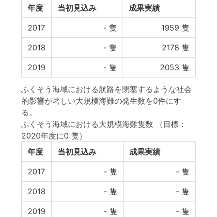
年度
当初見込み
成果実績
2017
-
隻
1959
隻
2018
-
隻
2178
隻
2019
-
隻
2053
隻
ふくそう海域における航路を閉塞するような社会
的影響が著しい大規模海難の発生数を0件にす
る。
ふくそう海域における大規模海難隻数
（目標：
2020年度に0 隻）
年度
当初見込み
成果実績
2017
-
隻
-
隻
2018
-
隻
-
隻
2019
-
隻
-
隻