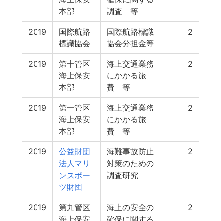
本部
調査 等
2019
国際航路
国際航路標識
2
標識協会
協会分担金等
2019
第十管区
海上交通業務
2
海上保安
にかかる旅
本部
費 等
2019
第一管区
海上交通業務
2
海上保安
にかかる旅
本部
費 等
2019
公益財団
海難事故防止
2
法人マリ
対策のための
ンスポー
調査研究
ツ財団
2019
第九管区
海上の安全の
2
海上保安
確保に関する