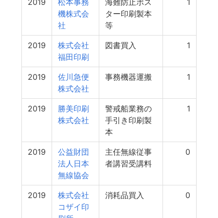
2019
松本事務
海難防止ポス
1
機株式会
ター印刷製本
社
等
2019
株式会社
図書買入
1
福田印刷
2019
佐川急便
事務機器運搬
1
株式会社
2019
勝美印刷
警戒船業務の
1
株式会社
手引き印刷製
本
2019
公益財団
主任無線従事
0
法人日本
者講習受講料
無線協会
2019
株式会社
消耗品買入
0
コザイ印