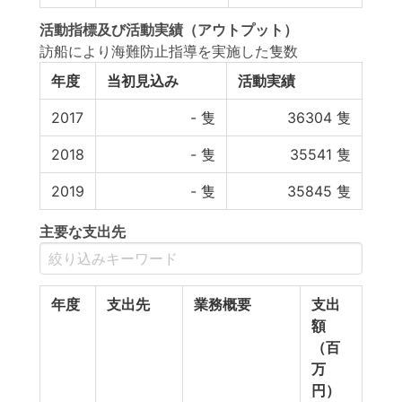
活動指標
及び
活動実績
（アウトプット）
訪船により海難防止指導を実施した隻数
年度
当初見込み
活動実績
2017
-
隻
36304
隻
2018
-
隻
35541
隻
2019
-
隻
35845
隻
主要な支出先
年度
支出先
業務概要
支出
額
（百
万
円）