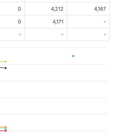
0
4,212
4,167
0
4,171
-
-
-
-