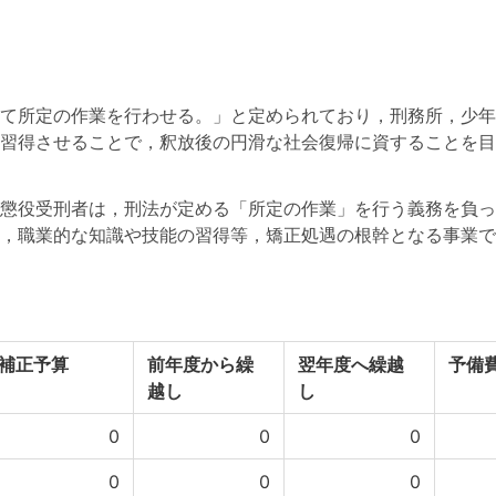
て所定の作業を行わせる。」と定められており，刑務所，少年
習得させることで，釈放後の円滑な社会復帰に資することを目
懲役受刑者は，刑法が定める「所定の作業」を行う義務を負っ
，職業的な知識や技能の習得等，矯正処遇の根幹となる事業で
補正予算
前年度から繰
翌年度へ繰越
予備
越し
し
0
0
0
0
0
0