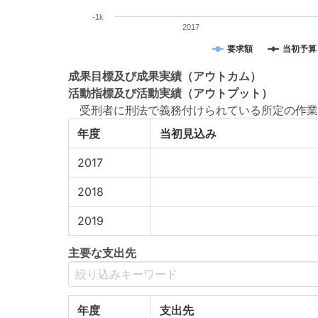
-1k
2017
要求額
当初予算
成果目標
及び
成果実績
（アウトカム）
活動指標
及び
活動実績
（アウトプット）
受刑者に刑法で義務付けられている所定の作業
年度
当初見込み
2017
2018
2019
主要な支出先
年度
支出先