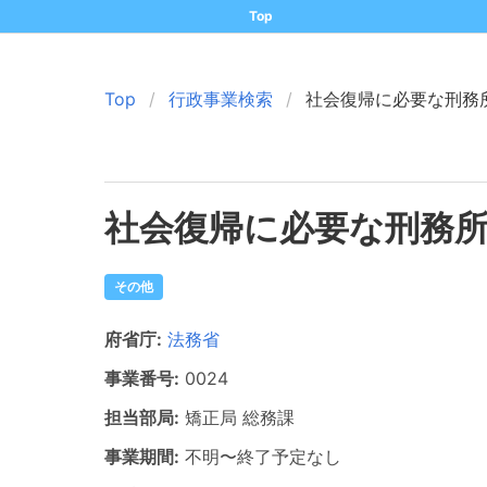
Top
Top
行政事業検索
社会復帰に必要な刑務
社会復帰に必要な刑務
その他
府省庁:
法務省
事業番号:
0024
担当部局:
矯正局
総務課
事業期間:
不明
〜
終了予定なし