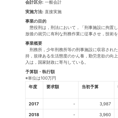
会計区分:
一般会計
実施方法:
直接実施
事業の目的
懲役刑は，刑法において，「刑事施設に拘置し
放後の就労に有利な刑務作業に従事させ，技術を
事業概要
刑務所，少年刑務所等の刑事施設に収容された
持，規律ある生活態度のかん養，勤労意欲の向上
入は，国家財政に寄与している。
予算額・執行額
※単位は100万円
年度
要求額
当初予算
2017
-
3,987
2018
-
3,960