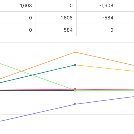
1,608
0
-1,608
0
1,608
-584
0
584
0