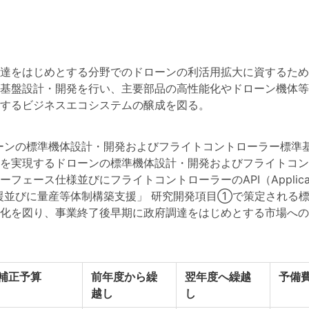
達をはじめとする分野でのドローンの利活用拡大に資するため
基盤設計・開発を行い、主要部品の高性能化やドローン機体等
するビジネスエコシステムの醸成を図る。
ーンの標準機体設計・開発およびフライトコントローラー標準
を実現するドローンの標準機体設計・開発およびフライトコン
仕様並びにフライトコントローラーのAPI（Application Pr
援並びに量産等体制構築支援」 研究開発項目①で策定される
を図り、事業終了後早期に政府調達をはじめとする市場への参入を
補正予算
前年度から繰
翌年度へ繰越
予備
越し
し