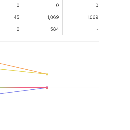
0
0
0
45
1,069
1,069
0
584
-