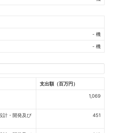
-
機
-
機
支出額（百万円）
1,069
設計・開発及び
451