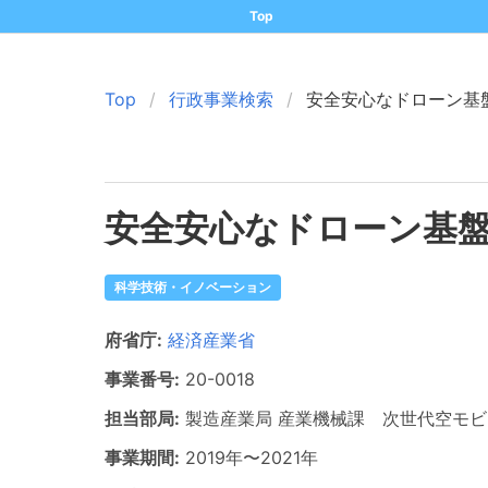
Top
Top
行政事業検索
安全安心なドローン基
安全安心なドローン基
科学技術・イノベーション
府省庁:
経済産業省
事業番号:
20-
0018
担当部局:
製造産業局
産業機械課 次世代空モビ
事業期間:
2019年
〜
2021年