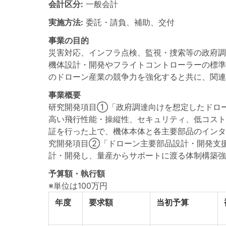
会計区分:
一般会計
実施方法:
委託・請負、補助、交付
事業の目的
災害対応、インフラ点検、監視・捜索等の政府調
機体設計・開発やフライトコントローラーの標準
のドローン産業の競争力を強化すると共に、関連
事業概要
研究開発項目①「政府調達向けを想定したドロ
高い飛行性能・操縦性、セキュリティ、低コスト
証を行った上で、機体本体と各主要部品のインターフェース
究開発項目②「ドローン主要部品設計・開発支
計・開発し、量産からサポートに渡る体制構築強化
予算額・執行額
※単位は100万円
年度
要求額
当初予算