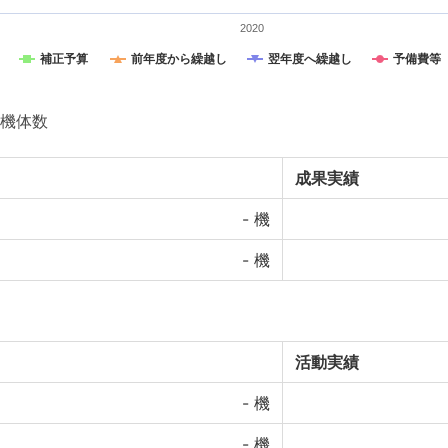
2020
補正予算
前年度から繰越し
翌年度へ繰越し
予備費等
機体数
成果実績
-
機
-
機
活動実績
-
機
-
機