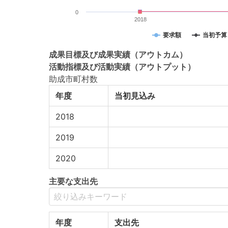
0
2018
要求額
当初予算
成果目標
及び
成果実績
（アウトカム）
活動指標
及び
活動実績
（アウトプット）
助成市町村数
年度
当初見込み
2018
2019
2020
主要な支出先
年度
支出先