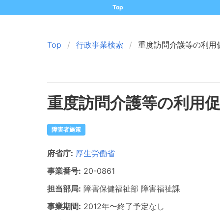
Top
Top
行政事業検索
重度訪問介護等の利用
重度訪問介護等の利用
障害者施策
府省庁:
厚生労働省
事業番号:
20-
0861
担当部局:
障害保健福祉部
障害福祉課
事業期間:
2012年
〜
終了予定なし