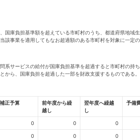
、国庫負担基準額を超えている市町村のうち、都道府県地域生
当該事業を適用してもなお超過額のある市町村を対象に一定の
問系サービスの給付が国庫負担基準を超過すると市町村の持ち
とから、国庫負担を超過した一部を財政支援するものである。
補正予算
前年度から繰
翌年度へ繰越
予備
越し
し
0
0
0
0
0
0