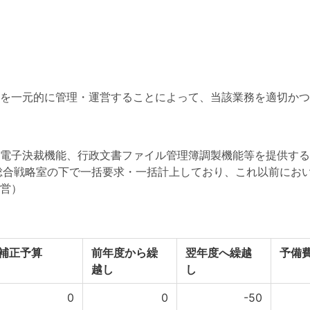
を一元的に管理・運営することによって、当該業務を適切かつ
電子決裁機能、行政文書ファイル管理簿調製機能等を提供する
)総合戦略室の下で一括要求・一括計上しており、これ以前において
営）
補正予算
前年度から繰
翌年度へ繰越
予備
越し
し
0
0
-50