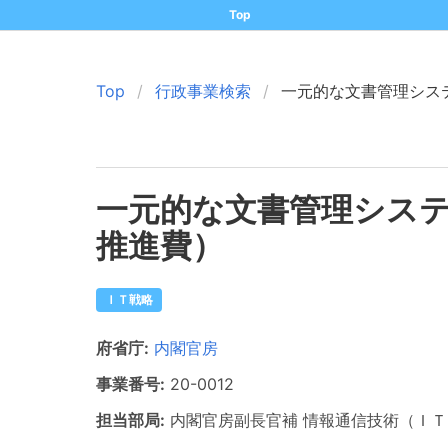
Top
Top
行政事業検索
一元的な文書管理シス
一元的な文書管理シス
推進費）
ＩＴ戦略
府省庁:
内閣官房
事業番号:
20-
0012
担当部局:
内閣官房副長官補
情報通信技術（ＩＴ