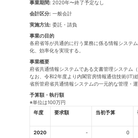
事業期間:
2020年
〜
終了予定なし
会計区分:
一般会計
実施方法:
委託・請負
事業の目的
各府省等が共通的に行う業務に係る情報システム
化、効率化を実現する。
事業概要
府省共通情報システムである文書管理システム（
なお、令和2年度より内閣官房情報通信技術(IT
省所管府省共通情報システムの一元的な管理・運
予算額・執行額
※単位は100万円
年度
要求額
当初予算
2020
-
0