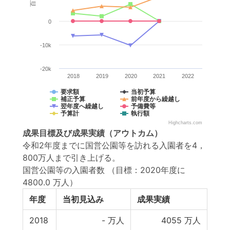
0
-10k
-20k
2018
2019
2020
2021
2022
要求額
当初予算
補正予算
前年度から繰越し
翌年度へ繰越し
予備費等
予算計
執行額
Highcharts.com
成果目標
及び
成果実績
（アウトカム）
令和2年度までに国営公園等を訪れる入園者を4，
800万人まで引き上げる。
国営公園等の入園者数
（目標：2020年度に
4800.0 万人）
年度
当初見込み
成果実績
2018
-
万人
4055
万人