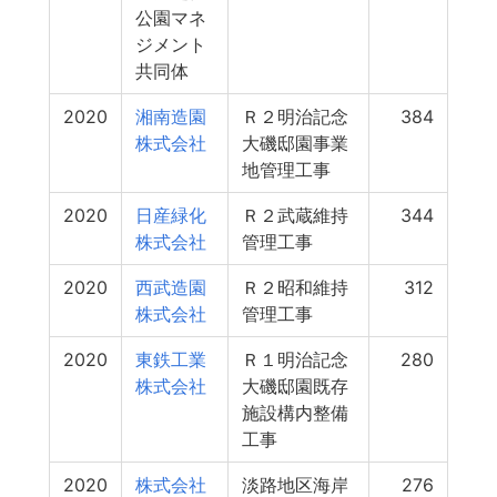
公園マネ
ジメント
共同体
2020
湘南造園
Ｒ２明治記念
384
株式会社
大磯邸園事業
地管理工事
2020
日産緑化
Ｒ２武蔵維持
344
株式会社
管理工事
2020
西武造園
Ｒ２昭和維持
312
株式会社
管理工事
2020
東鉄工業
Ｒ１明治記念
280
株式会社
大磯邸園既存
施設構内整備
工事
2020
株式会社
淡路地区海岸
276