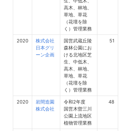
生、中低木、
高木、林地、
草地、草花
（花壇を除
く）管理業務
2020
株式会社
国営武蔵丘陵
51
日本グリ
森林公園にお
ーン企画
ける北地区芝
生、中低木、
高木、林地、
草地、草花
（花壇を除
く）管理業務
2020
岩間造園
令和2年度
48
株式会社
国営木曽三川
公園上流地区
植物管理業務