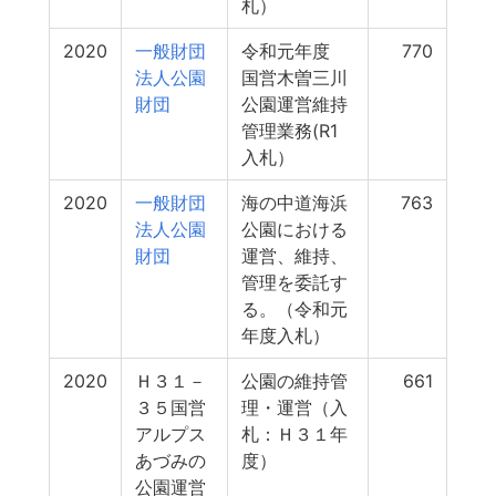
札）
2020
一般財団
令和元年度
770
法人公園
国営木曽三川
財団
公園運営維持
管理業務(R1
入札）
2020
一般財団
海の中道海浜
763
法人公園
公園における
財団
運営、維持、
管理を委託す
る。（令和元
年度入札）
2020
Ｈ３１－
公園の維持管
661
３５国営
理・運営（入
アルプス
札：Ｈ３１年
あづみの
度）
公園運営