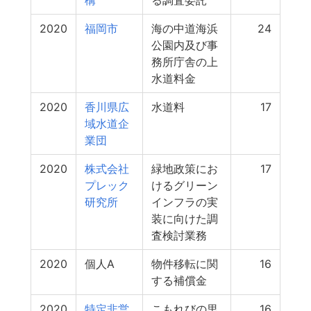
構
る調査委託
2020
福岡市
海の中道海浜
24
公園内及び事
務所庁舎の上
水道料金
2020
香川県広
水道料
17
域水道企
業団
2020
株式会社
緑地政策にお
17
プレック
けるグリーン
研究所
インフラの実
装に向けた調
査検討業務
2020
個人A
物件移転に関
16
する補償金
2020
特定非営
こもれびの里
16