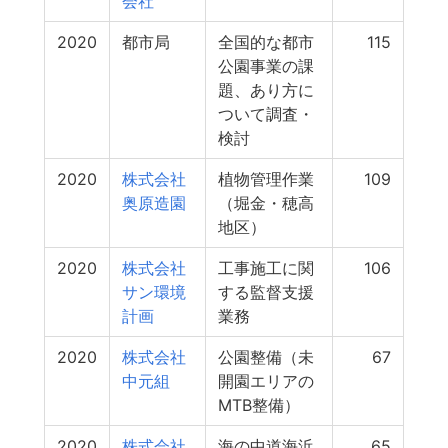
会社
2020
都市局
全国的な都市
115
公園事業の課
題、あり方に
ついて調査・
検討
2020
株式会社
植物管理作業
109
奥原造園
（堀金・穂高
地区）
2020
株式会社
工事施工に関
106
サン環境
する監督支援
計画
業務
2020
株式会社
公園整備（未
67
中元組
開園エリアの
MTB整備）
2020
株式会社
海の中道海浜
65