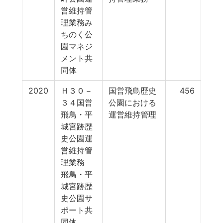
営維持管
理業務み
ちのく公
園マネジ
メント共
同体
2020
Ｈ３０－
国営飛鳥歴史
456
３４国営
公園における
飛鳥・平
運営維持管理
城宮跡歴
史公園運
営維持管
理業務
飛鳥・平
城宮跡歴
史公園サ
ポート共
同体