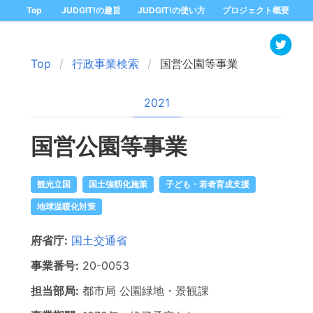
Top
JUDGIT!の趣旨
JUDGIT!の使い方
プロジェクト概要
Top
行政事業検索
国営公園等事業
2021
国営公園等事業
観光立国
国土強靱化施策
子ども・若者育成支援
地球温暖化対策
府省庁:
国土交通省
事業番号:
20-
0053
担当部局:
都市局
公園緑地・景観課