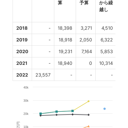
算
予算
から繰
へ
越し
し
2018
-
18,398
3,271
4,510
-6
2019
-
18,918
2,050
6,322
-5
2020
-
19,231
7,164
5,853
-10
2021
-
18,940
0
10,314
2022
23,557
-
-
-
40k
30k
20k
百万円
10k