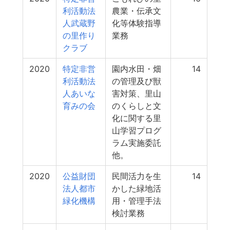
利活動法
農業・伝承文
人武蔵野
化等体験指導
の里作り
業務
クラブ
2020
特定非営
園内水田・畑
14
利活動法
の管理及び獣
人あいな
害対策、里山
育みの会
のくらしと文
化に関する里
山学習プログ
ラム実施委託
他。
2020
公益財団
民間活力を生
14
法人都市
かした緑地活
緑化機構
用・管理手法
検討業務