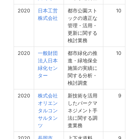
2020
日本工営
都市公園スト
10
株式会社
ックの適正な
管理・活用・
更新に関する
検討業務
2020
一般財団
都市緑化の推
10
法人日本
進・緑地保全
緑化セン
施策の実績に
ター
関する分析・
検討調査
2020
株式会社
新技術を活用
9
オリエン
したパークマ
タルコン
ネジメント手
サルタン
法に関する調
ツ
査業務
2020
長岡市
上下水道料
9