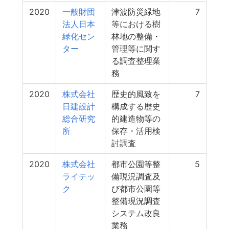
2020
一般財団
津波防災緑地
7
法人日本
等における樹
緑化セン
林地の整備・
ター
管理等に関す
る調査整理業
務
2020
株式会社
歴史的風致を
7
日建設計
構成する歴史
総合研究
的建造物等の
所
保存・活用検
討調査
2020
株式会社
都市公園等整
5
ライテッ
備現況調査及
ク
び都市公園等
整備現況調査
システム改良
業務