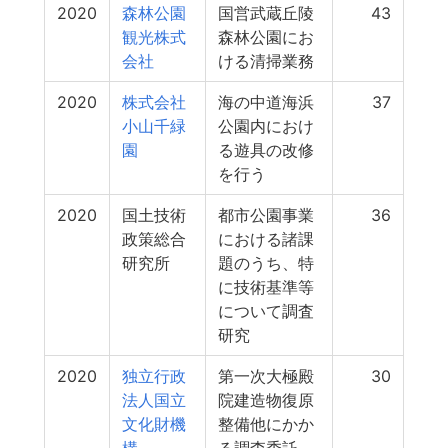
2020
森林公園
国営武蔵丘陵
43
観光株式
森林公園にお
会社
ける清掃業務
2020
株式会社
海の中道海浜
37
小山千緑
公園内におけ
園
る遊具の改修
を行う
2020
国土技術
都市公園事業
36
政策総合
における諸課
研究所
題のうち、特
に技術基準等
について調査
研究
2020
独立行政
第一次大極殿
30
法人国立
院建造物復原
文化財機
整備他にかか