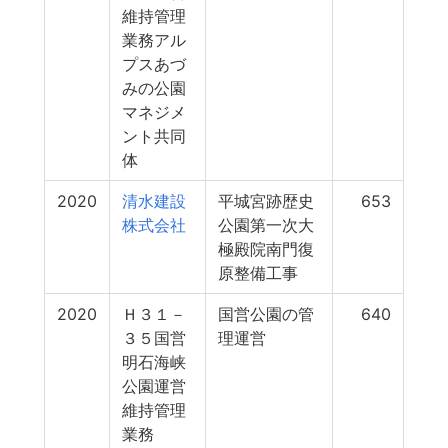
維持管理
業務アル
プスあづ
みの公園
マネジメ
ント共同
体
2020
清水建設
平城宮跡歴史
653
株式会社
公園第一次大
極殿院南門復
原整備工事
2020
Ｈ３１－
国営公園の管
640
３５国営
理運営
明石海峡
公園運営
維持管理
業務