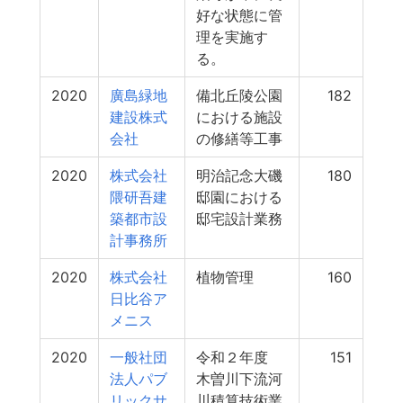
好な状態に管
理を実施す
る。
2020
廣島緑地
備北丘陵公園
182
建設株式
における施設
会社
の修繕等工事
2020
株式会社
明治記念大磯
180
隈研吾建
邸園における
築都市設
邸宅設計業務
計事務所
2020
株式会社
植物管理
160
日比谷ア
メニス
2020
一般社団
令和２年度
151
法人パブ
木曽川下流河
リックサ
川積算技術業