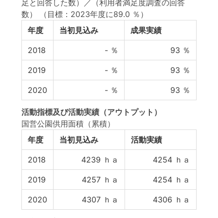
足と回答した数）／（利用者満足度調査の回答
数）
（目標：2023年度に89.0 ％）
年度
当初見込み
成果実績
2018
-
％
93
％
2019
-
％
93
％
2020
-
％
93
％
活動指標
及び
活動実績
（アウトプット）
国営公園供用面積（累積）
年度
当初見込み
活動実績
2018
4239
ｈａ
4254
ｈａ
2019
4257
ｈａ
4254
ｈａ
2020
4307
ｈａ
4306
ｈａ