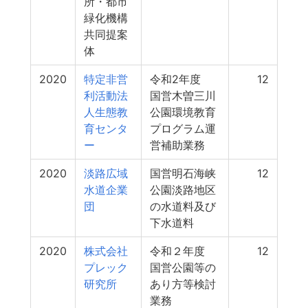
所・都市
緑化機構
共同提案
体
2020
特定非営
令和2年度
12
利活動法
国営木曽三川
人生態教
公園環境教育
育センタ
プログラム運
ー
営補助業務
2020
淡路広域
国営明石海峡
12
水道企業
公園淡路地区
団
の水道料及び
下水道料
2020
株式会社
令和２年度
12
プレック
国営公園等の
研究所
あり方等検討
業務