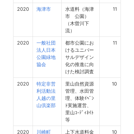
2020
海津市
水道料（海津
11
市 公園）
（木曽川下
流）
2020
一般社団
都市公園にお
11
法人日本
けるユニバー
公園緑地
サルデザイン
協会
化の推進に向
けた検討調査
2020
特定非営
里山自然資源
10
利活動法
管理、水田管
人越の里
理、体験ｲﾍﾞﾝ
山倶楽部
ﾄ実施運営、
里山ｺ-ﾃﾞｨﾈｲﾄ
等
2020
川崎町
上下水道料金
10