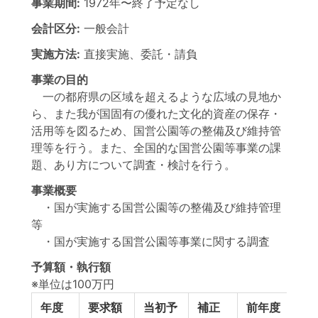
事業期間:
1972年
〜
終了予定なし
会計区分:
一般会計
実施方法:
直接実施、委託・請負
事業の目的
一の都府県の区域を超えるような広域の見地か
ら、また我が国固有の優れた文化的資産の保存・
活用等を図るため、国営公園等の整備及び維持管
理等を行う。また、全国的な国営公園等事業の課
題、あり方について調査・検討を行う。
事業概要
・国が実施する国営公園等の整備及び維持管理
等
・国が実施する国営公園等事業に関する調査
予算額・執行額
※単位は100万円
年度
要求額
当初予
補正
前年度
翌