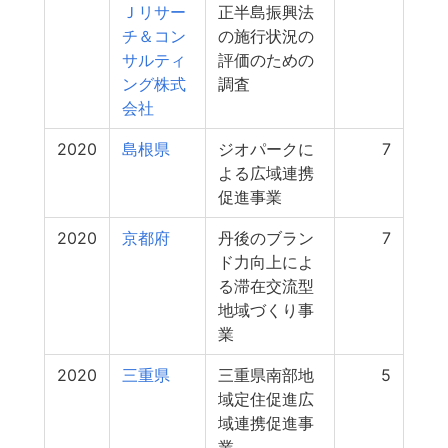
Ｊリサー
正半島振興法
チ＆コン
の施行状況の
サルティ
評価のための
ング株式
調査
会社
2020
島根県
ジオパークに
7
よる広域連携
促進事業
2020
京都府
丹後のブラン
7
ド力向上によ
る滞在交流型
地域づくり事
業
2020
三重県
三重県南部地
5
域定住促進広
域連携促進事
業