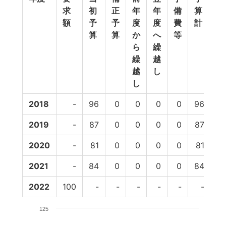
求
初
正
年
年
備
算
行
額
予
予
度
度
費
計
額
算
算
か
へ
等
ら
繰
繰
越
越
し
し
2018
-
96
0
0
0
0
96
8
2019
-
87
0
0
0
0
87
7
2020
-
81
0
0
0
0
81
5
2021
-
84
0
0
0
0
84
2022
100
-
-
-
-
-
-
125