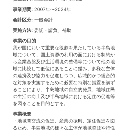
事業期間:
2007年
〜
2024年
会計区分:
一般会計
実施方法:
委託・請負、補助
事業の目的
我が国において重要な役割を果たしている半島地
域について、国土資源の利用の面における制約か
ら産業基盤及び生活環境の整備等について他の地
域に比較して低位にあることに鑑み、多様な主体
の連携及び協力を促進しつつ、広域的かつ総合的
な対策を実施するために必要な特別な措置を講ず
ることにより、半島地域の自立的発展、地域住民
の生活の向上及び半島地域における定住の促進等
を図ることを目的とする。
事業概要
・地域間交流の促進、産業の振興、定住促進を図
るため、半島地域の様々な主体が地域資源や特性