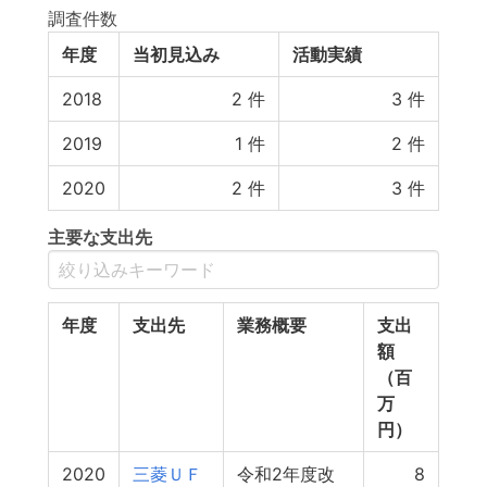
調査件数
年度
当初見込み
活動実績
2018
2
件
3
件
2019
1
件
2
件
2020
2
件
3
件
主要な支出先
年度
支出先
業務概要
支出
額
（百
万
円）
2020
三菱ＵＦ
令和2年度改
8