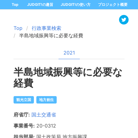
Top
JUDGIT!の趣旨
JUDGIT!の使い方
プロジェクト概要
Top
行政事業検索
半島地域振興等に必要な経費
2021
半島地域振興等に必要な
経費
観光立国
地方創生
府省庁:
国土交通省
事業番号:
20-
0312
担当部局:
国土政策局
地方振興課