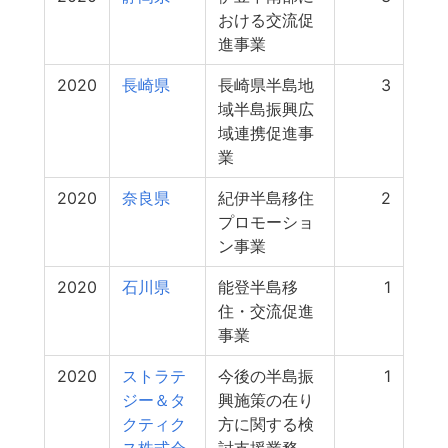
おける交流促
進事業
2020
長崎県
長崎県半島地
3
域半島振興広
域連携促進事
業
2020
奈良県
紀伊半島移住
2
プロモーショ
ン事業
2020
石川県
能登半島移
1
住・交流促進
事業
2020
ストラテ
今後の半島振
1
ジー＆タ
興施策の在り
クティク
方に関する検