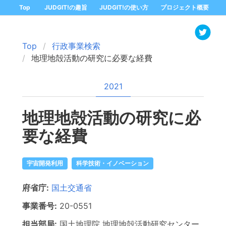
Top
JUDGIT!の趣旨
JUDGIT!の使い方
プロジェクト概要
Top
行政事業検索
地理地殻活動の研究に必要な経費
2021
地理地殻活動の研究に必
要な経費
宇宙開発利用
科学技術・イノベーション
府省庁:
国土交通省
事業番号:
20-
0551
担当部局:
国土地理院
地理地殻活動研究センター