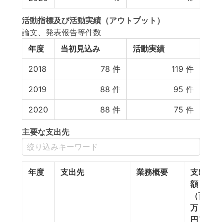
活動指標
及び
活動実績
（アウトプット）
論文、発表報告等件数
年度
当初見込み
活動実績
2018
78
件
119
件
2019
88
件
95
件
2020
88
件
75
件
主要な支出先
年度
支出先
業務概要
支出
額
（百
万
円）