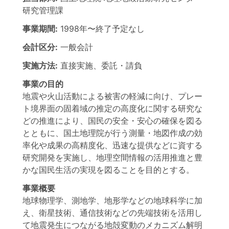
研究管理課
事業期間:
1998年
〜
終了予定なし
会計区分:
一般会計
実施方法:
直接実施、委託・請負
事業の目的
地震や火山活動による被害の軽減に向け、プレー
ト境界面の固着域の推定の高度化に関する研究な
どの推進により、国民の安全・安心の確保を図る
とともに、国土地理院が行う測量・地図作成の効
率化や成果の高精度化、迅速な提供などに資する
研究開発を実施し、地理空間情報の活用推進と豊
かな国民生活の実現を図ることを目的とする。
事業概要
地球物理学、測地学、地形学などの地球科学に加
え、衛星技術、通信技術などの先端技術を活用し
て地震発生につながる地殻変動のメカニズム解明