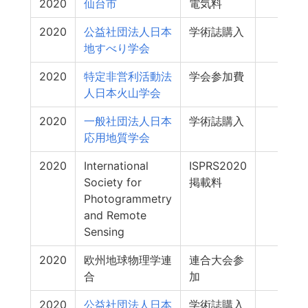
2020
仙台市
電気料
0
2020
公益社団法人日本
学術誌購入
0
地すべり学会
2020
特定非営利活動法
学会参加費
0
人日本火山学会
2020
一般社団法人日本
学術誌購入
0
応用地質学会
2020
International
ISPRS2020
0
Society for
掲載料
Photogrammetry
and Remote
Sensing
2020
欧州地球物理学連
連合大会参
0
合
加
2020
公益社団法人日本
学術誌購入
0