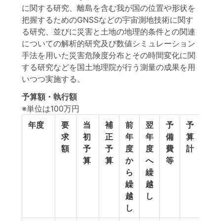
に関する研究、離島を含む我が国の位置や形状を
把握するためのGNSSなどの宇宙測地技術に関す
る研究、並びに災害と土地の地理的条件との関連
についての解析的研究及び数値シミュレーション
手法を用いた災害危険度分布とその時間変化に関
する研究などを国土地理院が行う測量の成果を用
いつつ実施する。
予算額・執行額
※単位は100万円
年度
要
当
補
前
翌
予
予
執
求
初
正
年
年
備
算
行
額
予
予
度
度
費
計
額
算
算
か
へ
等
ら
繰
繰
越
越
し
し