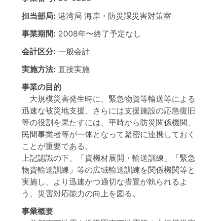
担当部局:
港湾局
海岸・防災課災害対策室
事業期間:
2008年
〜
終了予定なし
会計区分:
一般会計
実施方法:
直接実施
事業の目的
大規模災害発生時に、緊急物資等輸送等による
迅速な被災地支援、さらには支援施設の応急復旧
等の役割を果たすには、平時から防災関係機関、
民間事業者等が一体となって緊密に連携しておく
ことが重要である。
上記認識の下、「資機材展開・輸送訓練」「緊急
物資輸送訓練」等の広域輸送訓練を関係機関等と
実施し、より迅速かつ適切な措置が執られるよ
う、災害対応能力の向上を図る。
事業概要