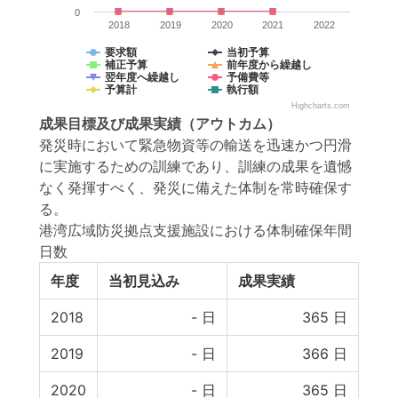
0
2018
2019
2020
2021
2022
要求額
当初予算
補正予算
前年度から繰越し
翌年度へ繰越し
予備費等
予算計
執行額
Highcharts.com
成果目標
及び
成果実績
（アウトカム）
発災時において緊急物資等の輸送を迅速かつ円滑
に実施するための訓練であり、訓練の成果を遺憾
なく発揮すべく、発災に備えた体制を常時確保す
る。
港湾広域防災拠点支援施設における体制確保年間
日数
年度
当初見込み
成果実績
2018
-
日
365
日
2019
-
日
366
日
2020
-
日
365
日