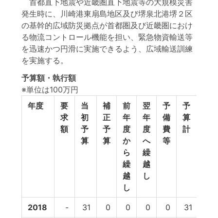
首都直下地震や近畿圏直下地震等の大規模災害
発生時に、川崎港東扇島地区及び堺泉北港堺２区
の基幹的広域防災拠点が首都圏及び近畿圏におけ
る物流コントロール機能を担い、緊急物資輸送等
を迅速かつ円滑に実施できるよう、広域輸送訓練
を実施する。
予算額・執行額
※単位は100万円
年度
要
当
補
前
翌
予
予
執
求
初
正
年
年
備
算
行
額
予
予
度
度
費
計
額
算
算
か
へ
等
ら
繰
繰
越
越
し
し
2018
-
31
0
0
0
0
31
31