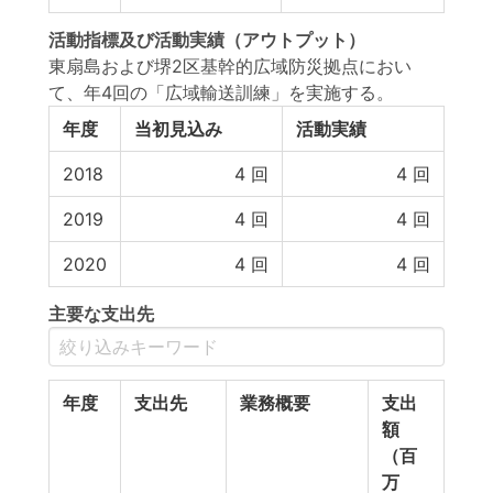
活動指標
及び
活動実績
（アウトプット）
東扇島および堺2区基幹的広域防災拠点におい
て、年4回の「広域輸送訓練」を実施する。
年度
当初見込み
活動実績
2018
4
回
4
回
2019
4
回
4
回
2020
4
回
4
回
主要な支出先
年度
支出先
業務概要
支出
額
（百
万