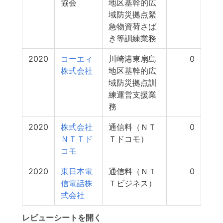
協会
地区基幹的広
域防災拠点緊
急物資荷さば
き等訓練業務
2020
コーエィ
川崎港東扇島
0
株式会社
地区基幹的広
域防災拠点訓
練運営支援業
務
2020
株式会社
通信料（ＮＴ
0
ＮＴＴド
Ｔドコモ）
コモ
2020
東日本電
通信料（ＮＴ
0
信電話株
Ｔビジネス）
式会社
レビューシートを開く