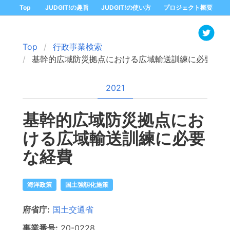
Top
JUDGIT!の趣旨
JUDGIT!の使い方
プロジェクト概要
Top
行政事業検索
基幹的広域防災拠点における広域輸送訓練に必要な経
2021
基幹的広域防災拠点にお
ける広域輸送訓練に必要
な経費
海洋政策
国土強靱化施策
府省庁:
国土交通省
事業番号:
20-
0228