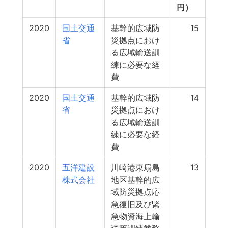
円）
2020
国土交通
基幹的広域防
15
省
災拠点におけ
る広域輸送訓
練に必要な経
費
2020
国土交通
基幹的広域防
14
省
災拠点におけ
る広域輸送訓
練に必要な経
費
2020
五洋建設
川崎港東扇島
13
株式会社
地区基幹的広
域防災拠点応
急復旧及び緊
急物資海上輸