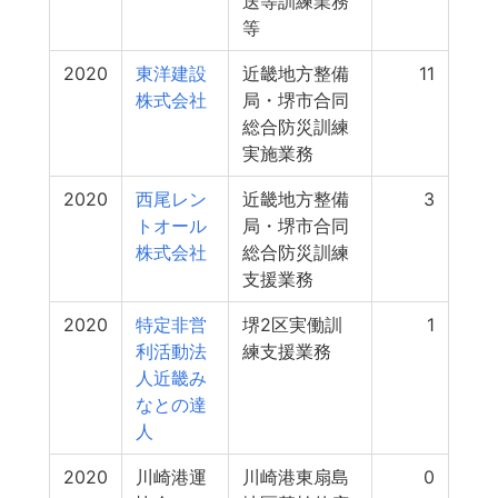
送等訓練業務
等
2020
東洋建設
近畿地方整備
11
株式会社
局・堺市合同
総合防災訓練
実施業務
2020
西尾レン
近畿地方整備
3
トオール
局・堺市合同
株式会社
総合防災訓練
支援業務
2020
特定非営
堺2区実働訓
1
利活動法
練支援業務
人近畿み
なとの達
人
2020
川崎港運
川崎港東扇島
0