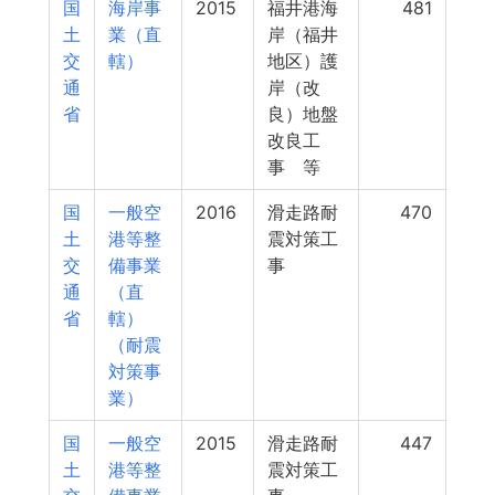
国
海岸事
2015
福井港海
481
土
業（直
岸（福井
交
轄）
地区）護
通
岸（改
省
良）地盤
改良工
事 等
国
一般空
2016
滑走路耐
470
土
港等整
震対策工
交
備事業
事
通
（直
省
轄）
（耐震
対策事
業）
国
一般空
2015
滑走路耐
447
土
港等整
震対策工