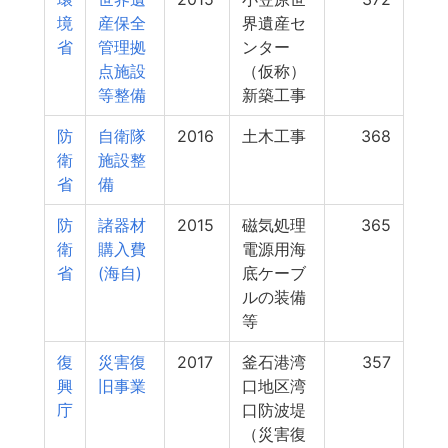
境
産保全
界遺産セ
省
管理拠
ンター
点施設
（仮称）
等整備
新築工事
防
自衛隊
2016
土木工事
368
衛
施設整
省
備
防
諸器材
2015
磁気処理
365
衛
購入費
電源用海
省
(海自)
底ケーブ
ルの装備
等
復
災害復
2017
釜石港湾
357
興
旧事業
口地区湾
庁
口防波堤
（災害復