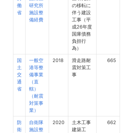
働
研究所
の移転に
省
施設整
伴う建設
備経費
工事（平
成26年度
国庫債務
負担行
為）
国
一般空
2018
滑走路耐
665
土
港等整
震対策工
交
備事業
事
通
（直
省
轄）
（耐震
対策事
業）
防
自衛隊
2020
土木工事
662
衛
施設整
建築工