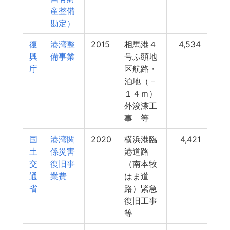
産整備
勘定）
復
港湾整
2015
相馬港４
4,534
興
備事業
号ふ頭地
庁
区航路・
泊地（－
１４ｍ）
外浚渫工
事 等
国
港湾関
2020
横浜港臨
4,421
土
係災害
港道路
交
復旧事
（南本牧
通
業費
はま道
省
路）緊急
復旧工事
等