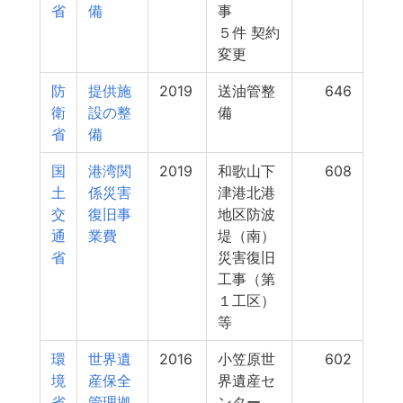
省
備
事
５件 契約
変更
防
提供施
2019
送油管整
646
衛
設の整
備
省
備
国
港湾関
2019
和歌山下
608
土
係災害
津港北港
交
復旧事
地区防波
通
業費
堤（南）
省
災害復旧
工事（第
１工区）
等
環
世界遺
2016
小笠原世
602
境
産保全
界遺産セ
省
管理拠
ンター