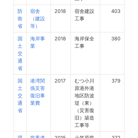
防
宿舎
2018
宿舎建設
403
衛
（建設
工事
省
等）
国
海岸事
2018
海岸保全
380
土
業
工事
交
通
省
国
港湾関
2017
むつ小川
379
土
係災害
原港外港
交
復旧事
地区防波
通
業費
堤（東）
省
（災害復
旧）築造
工事等
環
世界遺
2015
小笠原世
372