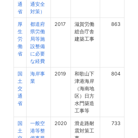
通
通安全
省
対策）
厚
都道府
2017
滋賀労働
863
生
県労働
総合庁舎
労
局等施
建築工事
働
設整備
省
に必要
な経費
国
海岸事
2019
和歌山下
804
土
業
津港海岸
交
（海南地
通
区）日方
省
水門築造
工事等
国
一般空
2020
滑走路耐
733
土
港等整
震対策工