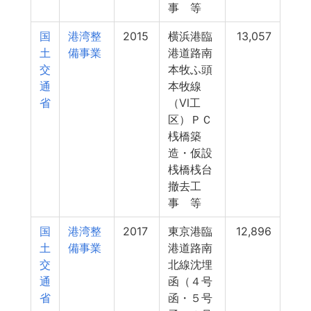
事 等
国
港湾整
2015
横浜港臨
13,057
土
備事業
港道路南
交
本牧ふ頭
通
本牧線
省
（Ⅵ工
区）ＰＣ
桟橋築
造・仮設
桟橋桟台
撤去工
事 等
国
港湾整
2017
東京港臨
12,896
土
備事業
港道路南
交
北線沈埋
通
函（４号
省
函・５号