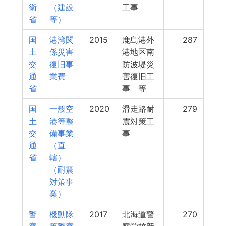
衛
（建設
工事
省
等）
国
港湾関
2015
鹿島港外
287
土
係災害
港地区南
交
復旧事
防波堤災
通
業費
害復旧工
省
事 等
国
一般空
2020
滑走路耐
279
土
港等整
震対策工
交
備事業
事
通
（直
省
轄）
（耐震
対策事
業）
警
機動隊
2017
北海道警
270