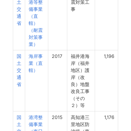
土
港等整
震対策工
交
備事業
事
通
（直
省
轄）
（耐震
対策事
業）
国
海岸事
2017
福井港海
1,196
土
業（直
岸（福井
交
轄）
地区）護
通
岸（改
省
良）地盤
改良工事
（その
２）等
国
港湾整
2015
高知港三
1,176
土
備事業
里地区防