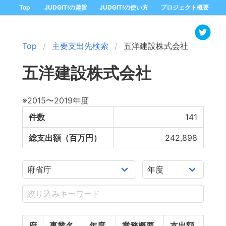
Top
JUDGIT!の趣旨
JUDGIT!の使い方
プロジェクト概要
Top
主要支出先検索
五洋建設株式会社
五洋建設株式会社
※2015〜2019年度
件数
141
総支出額（百万円）
242,898
府
事業名
年度
業務概要
支出額