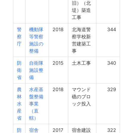
旧）（北
堤）築造
工事
警
機動隊
2018
北海道警
344
察
等警察
察学校新
庁
施設の
営建築工
整備
事
防
自衛隊
2015
土木工事
340
衛
施設整
省
備
農
水産基
2018
マウンド
329
林
盤整備
礁のブロ
水
事業
ック投入
産
（直
省
轄）
防
宿舎
2017
宿舎建設
322