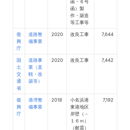
函・６号
函）製
作・築造
等工事等
復
道路整
2020
改良工事
7,644
興
備事業
庁
国
道路事
2020
改良工事
7,442
土
業（直
交
轄・改
通
築等）
省
復
港湾整
2018
小名浜港
7,192
興
備事業
東港地区
庁
岸壁（－
１６ｍ）
（耐震）