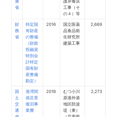
通
護岸養浜
省
工事（そ
の４）等
財
特定国
2016
国立医薬
2,669
務
有財産
品食品衛
省
の整備
生研究所
（財政
建築工事
投融資
特別会
計特定
国有財
産整備
勘定）
国
港湾関
2018
むつ小川
2,273
土
係災害
原港外港
交
復旧事
地区防波
通
業費
堤（東）
省
（災害復