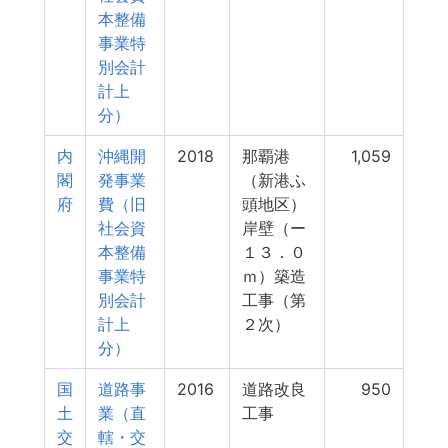
本整備
事業特
別会計
計上
分）
内
沖縄開
2018
那覇港
1,059
閣
発事業
（新港ふ
府
費（旧
頭地区）
社会資
岸壁（ー
本整備
１３．０
事業特
ｍ）築造
別会計
工事（第
計上
２次）
分）
国
道路事
2016
道路改良
950
土
業（直
工事
交
轄・交