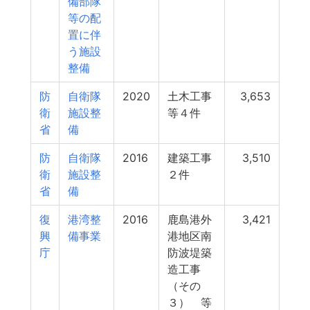
備部隊
等の配
置に伴
う施設
整備
防
自衛隊
2020
土木工事
3,653
衛
施設整
等４件
省
備
防
自衛隊
2016
建築工事
3,510
衛
施設整
２件
省
備
復
港湾整
2016
鹿島港外
3,421
興
備事業
港地区南
庁
防波堤築
造工事
（その
３） 等