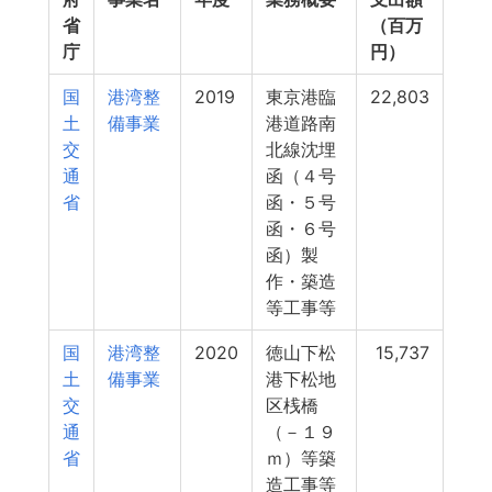
省
（百万
庁
円）
国
港湾整
2019
東京港臨
22,803
土
備事業
港道路南
交
北線沈埋
通
函（４号
省
函・５号
函・６号
函）製
作・築造
等工事等
国
港湾整
2020
徳山下松
15,737
土
備事業
港下松地
交
区桟橋
通
（－１９
省
ｍ）等築
造工事等