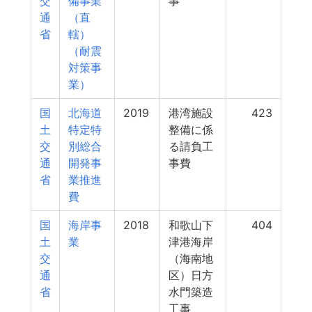
交
備事業
事
通
（直
省
轄）
（耐震
対策事
業）
国
北海道
2019
港湾施設
423
土
特定特
整備に係
交
別総合
る請負工
通
開発事
事費
省
業推進
費
国
海岸事
2018
和歌山下
404
土
業
津港海岸
交
（海南地
通
区）日方
省
水門築造
工事