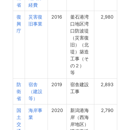
省
経費
復
災害復
2016
釜石港湾
2,980
興
旧事業
口地区湾
庁
口防波堤
（災害復
旧）（北
堤）築造
工事（そ
の２）
等
防
宿舎
2019
宿舎建設
2,893
衛
（建設
工事
省
等）
国
海岸事
2020
新潟港海
2,790
土
業
岸（西海
交
岸地区）