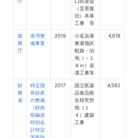
庁
口防波堤
（災害復
旧）本体
工事 等
復
港湾整
2019
小名浜港
4,618
興
備事業
東港地区
庁
航路・泊
地（－１
８ｍ）浚
渫工事等
財
特定国
2017
国立医薬
4,582
務
有財産
品食品衛
省
の整備
生研究所
（財政
他（１
投融資
４）建築
特別会
工事
計特定
国有財