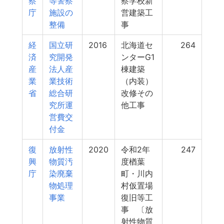
察
等警察
察学校新
庁
施設の
営建築工
整備
事
経
国立研
2016
北海道セ
264
済
究開発
ンターG1
産
法人産
棟建築
業
業技術
（内装）
省
総合研
改修その
究所運
他工事
営費交
付金
復
放射性
2020
令和2年
247
興
物質汚
度楢葉
庁
染廃棄
町・川内
物処理
村仮置場
事業
復旧等工
事 〔放
射性物質