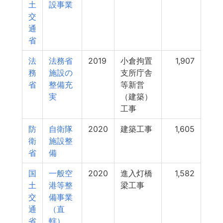
土
設事業
交
通
省
法
法務省
2019
小倉拘置
1,907
務
施設の
支所庁舎
省
整備充
等新営
実
（建築）
工事
防
自衛隊
2020
建築工事
1,605
衛
施設整
省
備
国
一般空
2020
進入灯橋
1,582
土
港等整
梁工事
交
備事業
通
（直
省
轄）