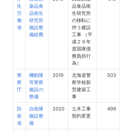
生
薬品食
品食品衛
労
品衛生
生研究所
働
研究所
の移転に
省
施設整
伴う建設
備経費
工事 （平
成２６年
度国庫債
務負担行
為）
警
機動隊
2019
北海道警
503
察
等警察
察学校新
庁
施設の
営建築工
整備
事
防
自衛隊
2020
土木工事
499
衛
施設整
契約変更
省
備