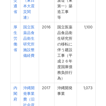
交
（東日
波堤（東
通
本大震
第一）築
省
災関
造工事
連）
等
厚
国立医
2016
国立医薬
1,100
生
薬品食
品食品衛
労
品衛生
生研究所
働
研究所
の移転に
省
施設整
伴う建設
備経費
工事（平
成２６年
度国庫債
務負担行
為）
内
沖縄開
2017
沖縄開発
1,073
閣
発事業
事業
府
費（旧
社会資