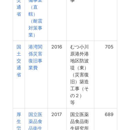
交
備事業
事
通
（直
省
轄）
（耐震
対策事
業）
国
港湾関
2016
むつ小川
705
土
係災害
原港外港
交
復旧事
地区防波
通
業費
堤（東）
省
（災害復
旧）築造
工事（そ
の２）
等
厚
国立医
2017
国立医薬
689
生
薬品食
品食品衛
労
品衛生
生研究所