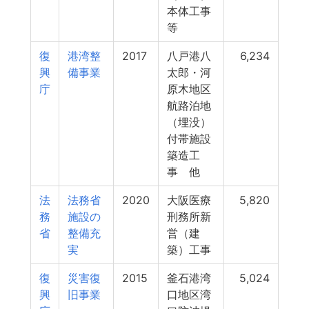
本体工事
等
復
港湾整
2017
八戸港八
6,234
興
備事業
太郎・河
庁
原木地区
航路泊地
（埋没）
付帯施設
築造工
事 他
法
法務省
2020
大阪医療
5,820
務
施設の
刑務所新
省
整備充
営（建
実
築）工事
復
災害復
2015
釜石港湾
5,024
興
旧事業
口地区湾