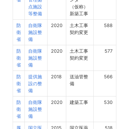
点施設
（仮称）
等整備
新築工事
防
自衛隊
2020
土木工事
588
衛
施設整
契約変更
省
備
防
自衛隊
2020
土木工事
577
衛
施設整
契約変更
省
備
防
提供施
2018
送油管整
566
衛
設の整
備
省
備
防
自衛隊
2020
建築工事
530
衛
施設整
省
備
厚
国立医
2015
国立医薬
518