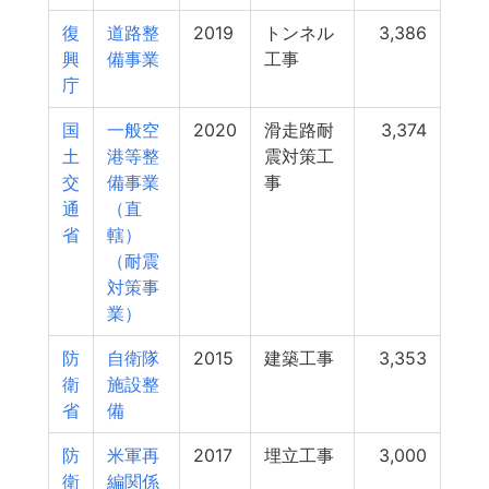
復
道路整
2019
トンネル
3,386
興
備事業
工事
庁
国
一般空
2020
滑走路耐
3,374
土
港等整
震対策工
交
備事業
事
通
（直
省
轄）
（耐震
対策事
業）
防
自衛隊
2015
建築工事
3,353
衛
施設整
省
備
防
米軍再
2017
埋立工事
3,000
衛
編関係