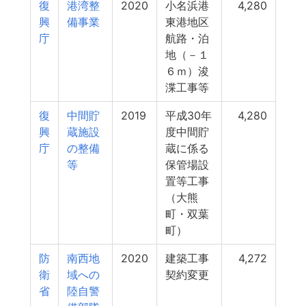
復
港湾整
2020
小名浜港
4,280
興
備事業
東港地区
庁
航路・泊
地（－１
６ｍ）浚
渫工事等
復
中間貯
2019
平成30年
4,280
興
蔵施設
度中間貯
庁
の整備
蔵に係る
等
保管場設
置等工事
（大熊
町・双葉
町）
防
南西地
2020
建築工事
4,272
衛
域への
契約変更
省
陸自警