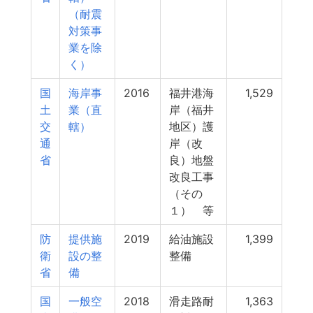
（耐震
対策事
業を除
く）
国
海岸事
2016
福井港海
1,529
土
業（直
岸（福井
交
轄）
地区）護
通
岸（改
省
良）地盤
改良工事
（その
１） 等
防
提供施
2019
給油施設
1,399
衛
設の整
整備
省
備
国
一般空
2018
滑走路耐
1,363