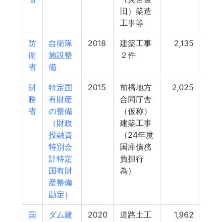
旧）築造
工事等
防
自衛隊
2018
建築工事
2,135
衛
施設整
２件
省
備
財
特定国
2015
前橋地方
2,025
務
有財産
合同庁舎
省
の整備
（仮称）
（財政
建築工事
投融資
（24年度
特別会
国庫債務
計特定
負担行
国有財
為）
産整備
勘定）
国
ダム建
2020
道路土工
1,962