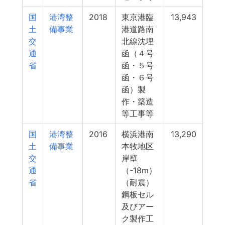
国
港湾整
2018
東京港臨
13,943
土
備事業
港道路南
交
北線沈埋
通
函（４号
省
函・５号
函・６号
函）製
作・築造
等工事等
国
港湾整
2016
横浜港南
13,290
土
備事業
本牧地区
交
岸壁
通
（-18m）
省
（耐震）
鋼板セル
及びアー
ク製作工