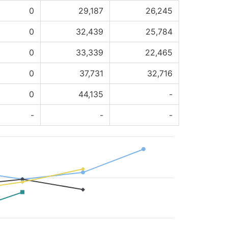
0
29,187
26,245
0
32,439
25,784
0
33,339
22,465
0
37,731
32,716
0
44,135
-
-
-
-