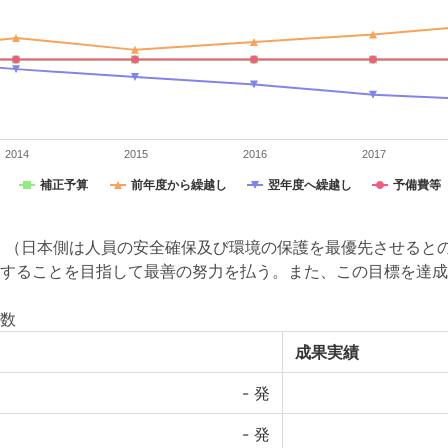
2014
2015
2016
2017
補正予算
前年度から繰越し
翌年度へ繰越し
予備費等
 （日本側は人員の安全確保及び環境の保護を最優先させると
に完了することを目指して最善の努力を払う。また、この目標を達
数
成果実績
-
発
-
発