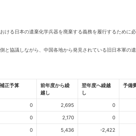
おける日本の遺棄化学兵器を廃棄する義務を履行するために必
側と協議しながら、中国各地から発見されている旧日本軍の遺
補正予算
前年度から繰
翌年度へ繰越
予備
越し
し
0
2,695
0
0
2,170
0
0
5,436
-2,422