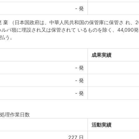
-
発
棄 （日本国政府は、中華人民共和国の保管庫に保管さ れ、20
ハルバ嶺に埋設され又は保管されて いるものを除く、44,090
払う。
成果実績
-
発
-
発
-
発
処理作業日数
活動実績
227
日