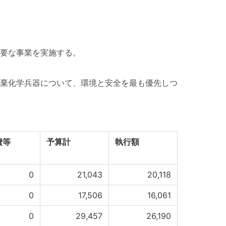
要な事業を実施する。
棄化学兵器について、環境と安全を最も優先しつ
費等
予算計
執行額
0
21,043
20,118
0
17,506
16,061
0
29,457
26,190