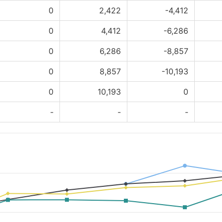
0
2,422
-4,412
0
4,412
-6,286
0
6,286
-8,857
0
8,857
-10,193
0
10,193
0
-
-
-