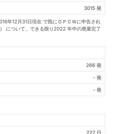
3015
発
16年12月31日現在 で既にＯＰＣＷに申告され
発） について、できる限り2022 年中の廃棄完了
266
発
-
発
-
発
227
日