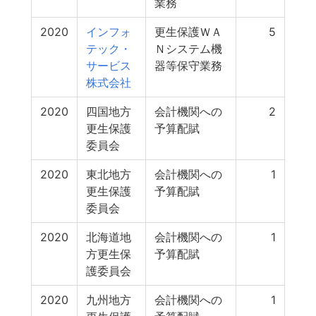
業務
2020
インフォ
更生保護ＷＡ
5
テック・
Ｎシステム機
サービス
器等保守業務
株式会社
2020
四国地方
会計機関への
2
更生保護
予算配賦
委員会
2020
東北地方
会計機関への
1
更生保護
予算配賦
委員会
2020
北海道地
会計機関への
1
方更生保
予算配賦
護委員会
2020
九州地方
会計機関への
1