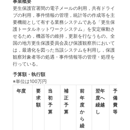
事業概要
更生保護官署間の電子メールの利用，共有ドライ
ブの利用，事件情報の管理，統計等の作成等を主
要機能として有する業務システムである「更生保
護トータルネットワークシステム」を安定稼動さ
せるため，機器等の維持，更新を行なうもの。全
国の地方更生保護委員会及び保護観察所において
は，最適化を図った当該システムを利用し，保護
観察対象者等の処遇・事件情報等の管理・処理を
行っている。
予算額・執行額
※単位は100万円
年度
要
当
補
前
翌年
予
予
求
初
正
年
度へ
備
算
額
予
予
度
繰越
費
計
算
算
か
し
等
ら
繰