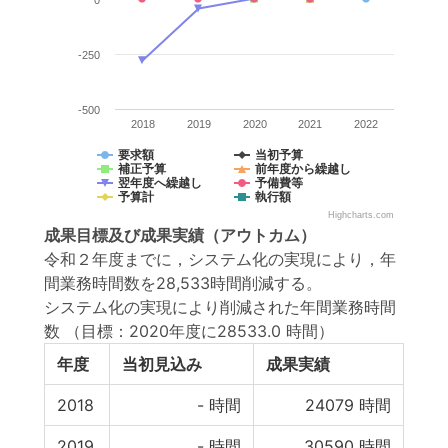
0
-250
-500
2018
2019
2020
2021
2022
要求額
当初予算
補正予算
前年度から繰越し
翌年度へ繰越し
予備費等
予算計
執行額
Highcharts.com
成果目標
及び
成果実績
（アウトカム）
令和２年度までに，システム化の実現により，年
間業務時間数を28,533時間削減する。
システム化の実現により削減された年間業務時間
数
（目標：2020年度に28533.0 時間）
年度
当初見込み
成果実績
2018
-
時間
24079
時間
2019
-
時間
30590
時間