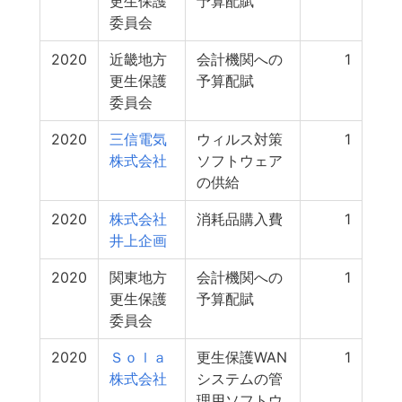
更生保護
予算配賦
委員会
2020
近畿地方
会計機関への
1
更生保護
予算配賦
委員会
2020
三信電気
ウィルス対策
1
株式会社
ソフトウェア
の供給
2020
株式会社
消耗品購入費
1
井上企画
2020
関東地方
会計機関への
1
更生保護
予算配賦
委員会
2020
Ｓｏｌａ
更生保護WAN
1
株式会社
システムの管
理用ソフトウ