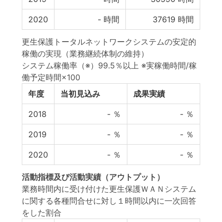
2020
-
時間
37619
時間
更生保護トータルネットワークシステムの安定的
稼働の実現（業務継続体制の維持）
システム稼働率（※）99.5％以上 ※実稼働時間/稼
働予定時間×100
年度
当初見込み
成果実績
2018
-
％
-
％
2019
-
％
-
％
2020
-
％
-
％
活動指標
及び
活動実績
（アウトプット）
業務時間内に受け付けた更生保護ＷＡＮシステム
に関する各種問合せに対し１時間以内に一次回答
をした割合