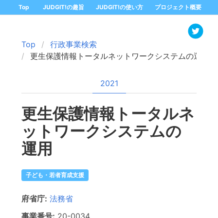
Top
JUDGIT!の趣旨
JUDGIT!の使い方
プロジェクト概要
Top
行政事業検索
更生保護情報トータルネットワークシステムの運用
2021
更生保護情報トータルネ
ットワークシステムの
運用
子ども・若者育成支援
府省庁:
法務省
事業番号:
20-
0034