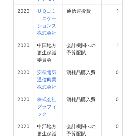
2020
ＵＱコミ
通信運搬費
1
ュニケー
ションズ
株式会社
2020
中国地方
会計機関への
1
更生保護
予算配賦
委員会
2020
安積電気
消耗品購入費
0
通信興業
株式会社
2020
株式会社
消耗品購入費
0
グラフィ
ック
2020
中部地方
会計機関への
0
更生保護
予算配賦