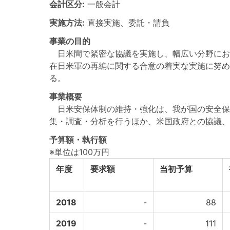
会計区分:
一般会計
実施方法:
直接実施、委託・請負
事業の目的
日米間で緊密な協議を実施し、幅広い分野にお
在日米軍の再編に関する合意の着実な実施に努め
る。
事業概要
日米安保体制の維持・強化は、我が国の安全保
集・調査・分析を行うほか、米国政府との協議、
予算額・執行額
※単位は100万円
年度
要求額
当初予算
2018
-
88
2019
-
111