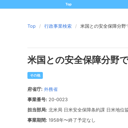
Top
Top
行政事業検索
米国との安全保障分野
米国との安全保障分野
その他
府省庁:
外務省
事業番号:
20-
0023
担当部局:
北米局
日米安全保障条約課 日米地位
事業期間:
1958年
〜
終了予定なし