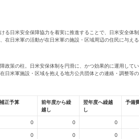
ける日米安全保障協力を着実に推進することで、日米安全体制
、在日米軍の活動が在日米軍の施設・区域周辺の住民に与える
障政策の柱。日米安保体制を円滑に、かつ効果的に運用してい
在日米軍施設・区域を抱える地方公共団体との連絡・調整等の
補正予算
前年度から繰
翌年度へ繰越
予備
越し
し
0
0
0
0
0
0