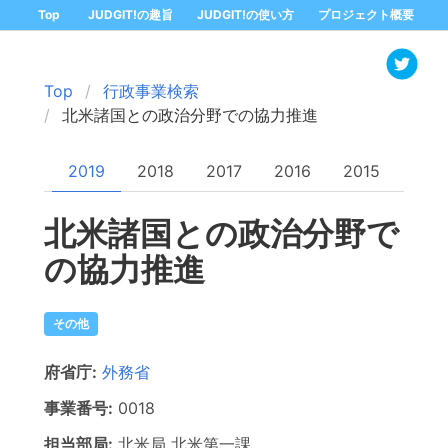
Top
JUDGIT!の趣旨
JUDGIT!の使い方
プロジェクト概要
Top
行政事業検索
北米諸国との政治分野での協力推進
2019
2018
2017
2016
2015
北米諸国との政治分野で
の協力推進
その他
府省庁:
外務省
事業番号:
0018
担当部局:
北米局
北米第一課