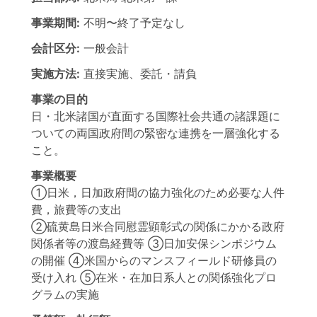
事業期間:
不明
〜
終了予定なし
会計区分:
一般会計
実施方法:
直接実施、委託・請負
事業の目的
日・北米諸国が直面する国際社会共通の諸課題に
ついての両国政府間の緊密な連携を一層強化する
こと。
事業概要
①日米，日加政府間の協力強化のため必要な人件
費，旅費等の支出
②硫黄島日米合同慰霊顕彰式の関係にかかる政府
関係者等の渡島経費等 ③日加安保シンポジウム
の開催 ④米国からのマンスフィールド研修員の
受け入れ ⑤在米・在加日系人との関係強化プロ
グラムの実施