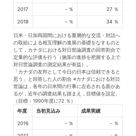
2017
-
％
27
％
2018
-
％
34
％
日米・日加両国間における重層的な交流・対話へ
の取組による相互理解の進展の基礎をなすものと
して，カナダにおける対日世論調査の回答割合で
定量的な評価を行う（施策の進捗を把握する上で
対日世論調査の測定結果が有益）。
「カナダの友邦として今日の日本は信頼できると
思う」と回答した人の割合 ※カナダにおける対日
世論は，各年の日米間の行事に左右される面があ
るが，近年の調査結果も踏まえ，目標値を設定。
（目標：1990年度に72 ％）
年度
当初見込み
成果実績
2016
-
％
-
％
2017
-
％
-
％