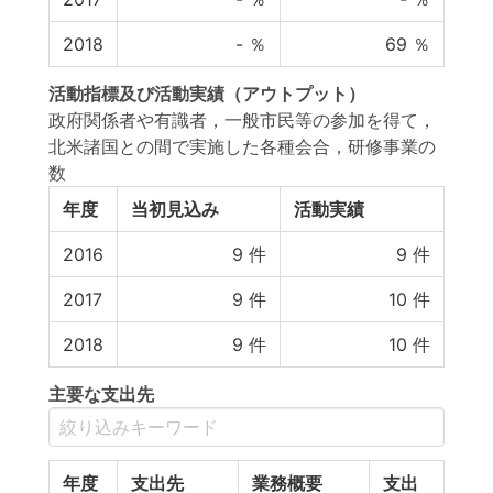
2018
-
％
69
％
活動指標
及び
活動実績
（アウトプット）
政府関係者や有識者，一般市民等の参加を得て，
北米諸国との間で実施した各種会合，研修事業の
数
年度
当初見込み
活動実績
2016
9
件
9
件
2017
9
件
10
件
2018
9
件
10
件
主要な支出先
年度
支出先
業務概要
支出