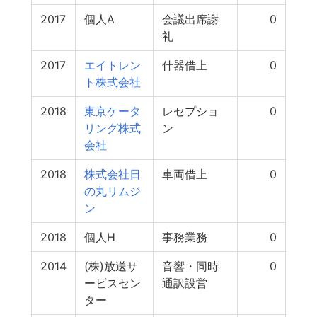
2017
個人A
会議出席謝
0
礼
2017
エイトレン
什器借上
0
ト株式会社
2018
東京ケータ
レセプショ
0
リング株式
ン
会社
2018
株式会社日
車両借上
0
の丸リムジ
ン
2018
個人H
事務業務
0
2014
(株)放送サ
音響・同時
0
ービスセン
通訳設営
ター