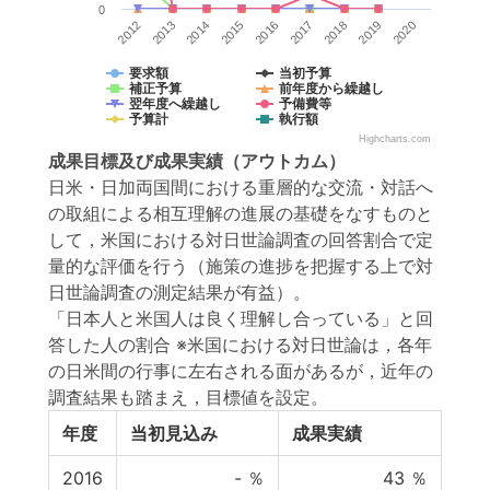
0
2014
2012
2019
2017
2015
2013
2020
2018
2016
要求額
当初予算
補正予算
前年度から繰越し
翌年度へ繰越し
予備費等
予算計
執行額
Highcharts.com
成果目標
及び
成果実績
（アウトカム）
日米・日加両国間における重層的な交流・対話へ
の取組による相互理解の進展の基礎をなすものと
して，米国における対日世論調査の回答割合で定
量的な評価を行う（施策の進捗を把握する上で対
日世論調査の測定結果が有益）。
「日本人と米国人は良く理解し合っている」と回
答した人の割合 ※米国における対日世論は，各年
の日米間の行事に左右される面があるが，近年の
調査結果も踏まえ，目標値を設定。
年度
当初見込み
成果実績
2016
-
％
43
％