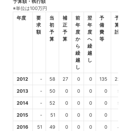
予算額・執行額
※単位は100万円
年度
要
当
補
前
翌
予
予
求
初
正
年
年
備
算
額
予
予
度
度
費
計
算
算
か
へ
等
ら
繰
繰
越
越
し
し
2012
-
58
27
0
0
135
220
2013
-
50
0
0
0
0
50
2014
-
52
0
0
0
0
52
2015
-
51
0
0
0
0
51
2016
51
49
0
0
0
0
49