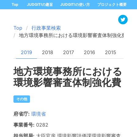
Top
JUDGIT!の趣旨
JUDGIT!の使い方
プロジェクト概要
Top
行政事業検索
地方環境事務所における環境影響審査体制強化費
2019
2018
2017
2016
2015
地方環境事務所における
環境影響審査体制強化費
その他
府省庁:
環境省
事業番号:
0282
担当部局:
大臣官房
環境影響評価課環境影響審査