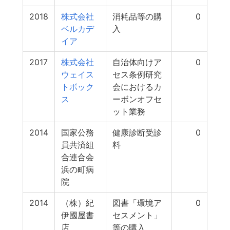
2018
株式会社
消耗品等の購
0
ベルカデ
入
イア
2017
株式会社
自治体向けア
0
ウェイス
セス条例研究
トボック
会におけるカ
ス
ーボンオフセ
ット業務
2014
国家公務
健康診断受診
0
員共済組
料
合連合会
浜の町病
院
2014
（株）紀
図書「環境ア
0
伊國屋書
セスメント」
店
等の購入