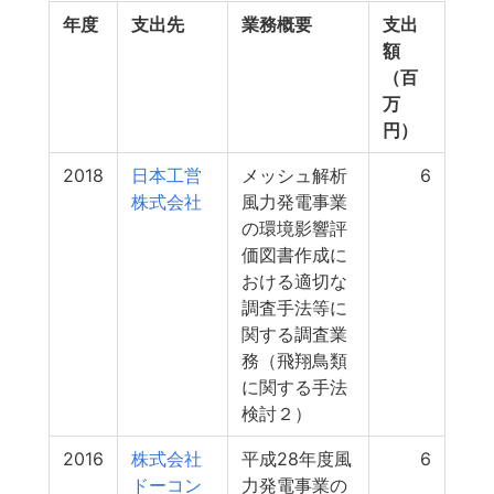
年度
支出先
業務概要
支出
額
（百
万
円）
2018
日本工営
メッシュ解析
6
株式会社
風力発電事業
の環境影響評
価図書作成に
おける適切な
調査手法等に
関する調査業
務（飛翔鳥類
に関する手法
検討２）
2016
株式会社
平成28年度風
6
ドーコン
力発電事業の