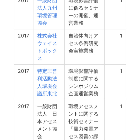
2017
一般財団
環境影響評価
1
法人九州
に係るセミナ
環境管理
ーの開催、運
協会
営業務
2017
株式会社
自治体向けア
1
ウェイス
セス条例研究
トボック
会実施業務
ス
2017
特定非営
環境影響評価
1
利活動法
制度に関する
人環境会
シンポジウム
議所東北
企画運営業務
2017
一般財団
環境アセスメ
1
法人 日
ントに関する
本アセス
技術セミナー
メント協
「風力発電ア
会
セス図書の課