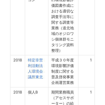
価図書作成に
おける適切な
調査手法等に
関する調査等
業務（道北地
域のオジロワ
シ個体群モニ
タリング資料
整理）
2018
特定非営
平成３０年度
1
利活動法
環境影響評価
人環境会
制度に関する
議所東北
普及啓発事業
企画運営業務
2018
個人B
期間業務職員
1
（アセスサポ
ーター）の給