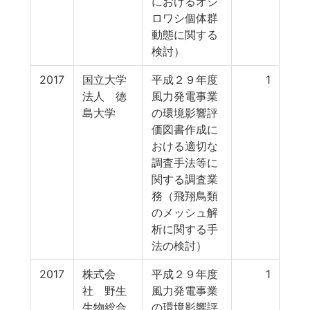
におけるオジ
ロワシ個体群
動態に関する
検討）
2017
国立大学
平成２９年度
1
法人 徳
風力発電事業
島大学
の環境影響評
価図書作成に
おける適切な
調査手法等に
関する調査業
務（飛翔鳥類
のメッシュ解
析に関する手
法の検討）
2017
株式会
平成２９年度
1
社 野生
風力発電事業
生物総合
の環境影響評