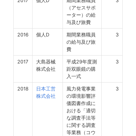
2017
個人D
期間業務職員
3
（アセスサポ
ーター）の給
与及び旅費
2016
個人D
期間業務職員
3
の給与及び旅
費
2017
大島器械
平成29年度測
3
株式会社
距双眼鏡の購
入一式
2018
日本工営
風力発電事業
3
株式会社
の環境影響評
価図書作成に
おける「適切
な調査手法等
に関する調査
等業務（コウ