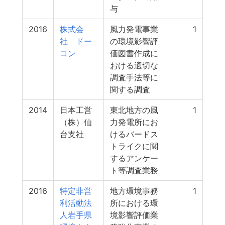
与
2016
株式会
風力発電事業
1
社 ドー
の環境影響評
コン
価図書作成に
おける適切な
調査手法等に
関する調査
2014
日本工営
東北地方の風
1
（株）仙
力発電所にお
台支社
けるバードス
トライクに関
するアンケー
ト等調査業務
2016
特定非営
地方環境事務
1
利活動法
所における環
人岩手県
境影響評価業