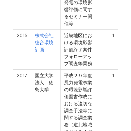
発電の環境影
響評価に関す
るセミナー開
催等
2015
株式会社
近畿地区にお
1
総合環境
ける環境影響
計画
評価終了案件
フォローアッ
プ調査等業務
2017
国立大学
平成２９年度
1
法人 徳
風力発電事業
島大学
の環境影響評
価図書作成に
おける適切な
調査手法等に
関する調査業
務（道北地域