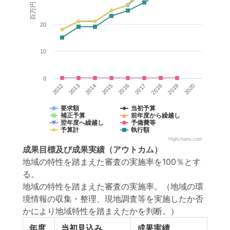
百万円
20
10
0
2017
2018
2019
2020
2012
2013
2014
2015
2016
要求額
当初予算
補正予算
前年度から繰越し
翌年度へ繰越し
予備費等
予算計
執行額
Highcharts.com
成果目標
及び
成果実績
（アウトカム）
地域の特性を踏まえた審査の実施率を100％とす
る。
地域の特性を踏まえた審査の実施率。（地域の環
境情報の収集・整理、現地調査等を実施したか否
かにより地域特性を踏まえたかを判断。）
年度
当初見込み
成果実績