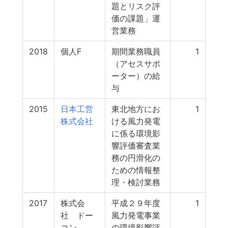
題とリスク評
価の課題」運
営業務
2018
個人F
期間業務職員
1
（アセスサポ
ーター）の給
与
2015
日本工営
東北地方にお
1
株式会社
ける風力発電
に係る環境影
響評価審査業
務の円滑化の
ための情報整
理・検討業務
2017
株式会
平成２９年度
1
社 ドー
風力発電事業
コン
の環境影響評