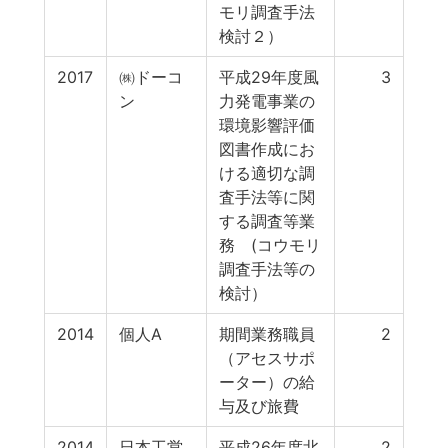
モリ調査手法
検討２）
2017
㈱ドーコ
平成29年度風
3
ン
力発電事業の
環境影響評価
図書作成にお
ける適切な調
査手法等に関
する調査等業
務 (コウモリ
調査手法等の
検討）
2014
個人A
期間業務職員
2
（アセスサポ
ーター）の給
与及び旅費
2014
日本工営
平成26年度北
2