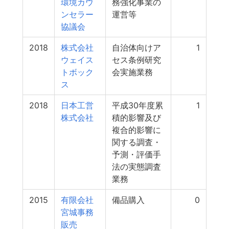
環境カウ
務強化事業の
ンセラー
運営等
協議会
2018
株式会社
自治体向けア
1
ウェイス
セス条例研究
トボック
会実施業務
ス
2018
日本工営
平成30年度累
1
株式会社
積的影響及び
複合的影響に
関する調査・
予測・評価手
法の実態調査
業務
2015
有限会社
備品購入
0
宮城事務
販売