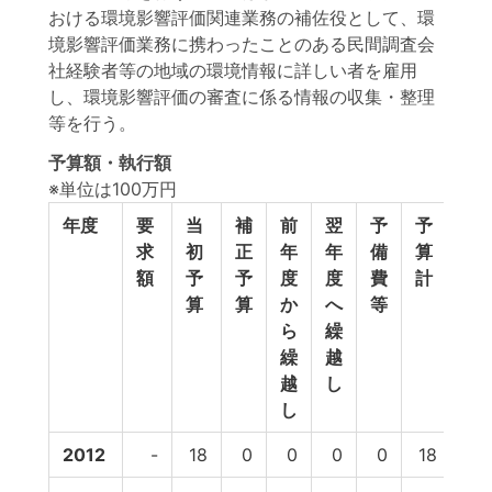
おける環境影響評価関連業務の補佐役として、環
境影響評価業務に携わったことのある民間調査会
社経験者等の地域の環境情報に詳しい者を雇用
し、環境影響評価の審査に係る情報の収集・整理
等を行う。
予算額・執行額
※単位は100万円
年度
要
当
補
前
翌
予
予
執
求
初
正
年
年
備
算
行
額
予
予
度
度
費
計
額
算
算
か
へ
等
ら
繰
繰
越
越
し
し
2012
-
18
0
0
0
0
18
15