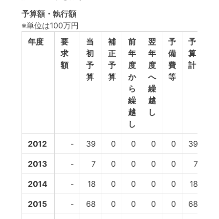
予算額・執行額
※単位は100万円
年度
要
当
補
前
翌
予
予
執
求
初
正
年
年
備
算
行
額
予
予
度
度
費
計
額
算
算
か
へ
等
ら
繰
繰
越
越
し
し
2012
-
39
0
0
0
0
39
5
2013
-
7
0
0
0
0
7
2014
-
18
0
0
0
0
18
2
2015
-
68
0
0
0
0
68
12