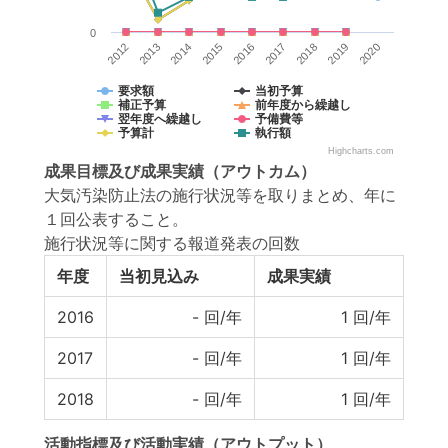
0
2014
2012
2019
2017
2015
2013
2020
2018
2016
要求額
当初予算
補正予算
前年度から繰越し
翌年度へ繰越し
予備費等
予算計
執行額
Highcharts.com
成果目標
及び
成果実績
（アウトカム）
大気汚染防止法の施行状況等を取りまとめ、年に
１回公表すること。
施行状況等に関する報道発表の回数
年度
当初見込み
成果実績
2016
-
回/年
1
回/年
2017
-
回/年
1
回/年
2018
-
回/年
1
回/年
活動指標
及び
活動実績
（アウトプット）