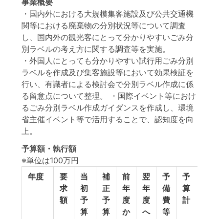
事業概要
・国内外における大規模集客施設及び公共交通機
関等における廃棄物の分別状況等について調査
し、国内外の観光客にとって分かりやすいごみ分
別ラベルの考え方に関する調査等を実施。
・外国人にとっても分かりやすい試行用ごみ分別
ラベルを作成及び集客施設等において効果検証を
行い、有識者による検討会で分別ラベル作成に係
る留意点について整理。 ・国際イベント等におけ
るごみ分別ラベル作成ガイダンスを作成し、環境
省主催イベント等で活用することで、認知度を向
上。
予算額・執行額
※単位は100万円
年度
要
当
補
前
翌
予
予
執
求
初
正
年
年
備
算
行
額
予
予
度
度
費
計
額
算
算
か
へ
等