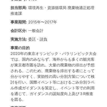
担当部局:
環境再生・資源循環局
廃棄物適正処理
推進課
事業期間:
2015年
〜
2017年
会計区分:
一般会計
実施方法:
委託・請負
事業の目的
2020年の東京オリンピック・パラリンピック大会
では、国内のみならず、海外からも多くの観光客
が東京都市圏を訪れ、大量の廃棄物の排出が予想
される。このため、廃棄物を排出する者にとって
分かりやすく、実効性の高い分別方策について検
討を行い、国際イベント等におけるごみ分別ラベ
ル作成ガイダンスを策定し、イベント等での利用
を通じて、ガイダンスの認知度向上及び３R推進
を図る。