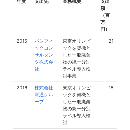
年度
支出先
業務概要
支出
額
（百
万
円）
2015
パシフィ
東京オリンピ
21
ックコン
ックを契機と
サルタン
した一般廃棄
ツ株式会
物の統一分別
社
ラベル導入検
討事業
2016
株式会社
東京オリンピ
16
電通グル
ックを契機と
ープ
した一般廃棄
物の統一分別
ラベル導入検
討