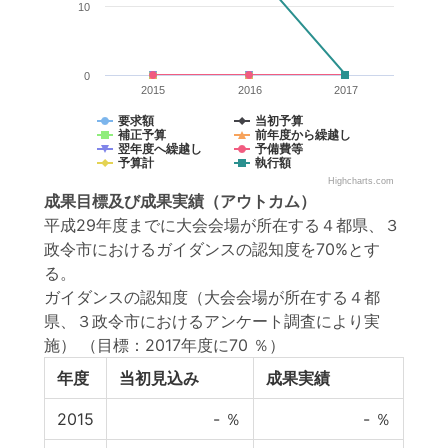
10
0
2015
2016
2017
要求額
当初予算
補正予算
前年度から繰越し
翌年度へ繰越し
予備費等
予算計
執行額
Highcharts.com
成果目標
及び
成果実績
（アウトカム）
平成29年度までに大会会場が所在する４都県、３
政令市におけるガイダンスの認知度を70%とす
る。
ガイダンスの認知度（大会会場が所在する４都
県、３政令市におけるアンケート調査により実
施）
（目標：2017年度に70 ％）
年度
当初見込み
成果実績
2015
-
％
-
％