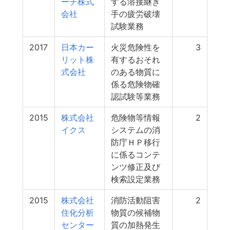
ーチ株式
する溶接継ぎ
会社
手の疲労破壊
試験業務
2017
日本カー
火災危険性を
3
リット株
有するおそれ
式会社
のある物質に
係る危険物確
認試験等業務
2015
株式会社
危険物等情報
2
イクス
システムの消
防庁ＨＰ移行
に係るコンテ
ンツ修正及び
検索設定業務
2015
株式会社
消防活動阻害
2
住化分析
物質の候補物
センター
質の加熱発生