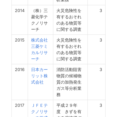
2014
（株）三
火災危険性を
3
菱化学テ
有するおそれ
クノリサ
のある物質等
ーチ
に関する調査
2015
株式会社
火災危険性を
3
三菱ケミ
有するおそれ
カルリサ
のある物質等
ーチ
に関する調査
2016
日本カー
消防活動阻害
3
リット株
物質の候補物
式会社
質の加熱発生
ガス等分析業
務
2017
ＪＦＥテ
平成２９年
3
クノリサ
度 きずを有