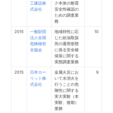
工建設株
ク本体の耐震
式会社
安全性確認の
ための調査業
務
2015
一般財団
地域特性に応
10
法人全国
じた給油取扱
危険物安
所の運用形態
全協会
に係る安全確
保策に関する
実態調査業務
2015
日本カー
金属火災にお
9
リット株
いて水消火を
式会社
行うことの危
険性に関する
実大実験（本
実験、後期）
業務