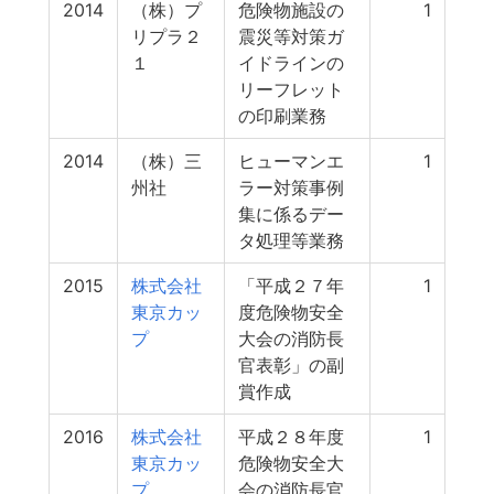
2014
（株）プ
危険物施設の
1
リプラ２
震災等対策ガ
１
イドラインの
リーフレット
の印刷業務
2014
（株）三
ヒューマンエ
1
州社
ラー対策事例
集に係るデー
タ処理等業務
2015
株式会社
「平成２７年
1
東京カッ
度危険物安全
プ
大会の消防長
官表彰」の副
賞作成
2016
株式会社
平成２８年度
1
東京カッ
危険物安全大
プ
会の消防長官