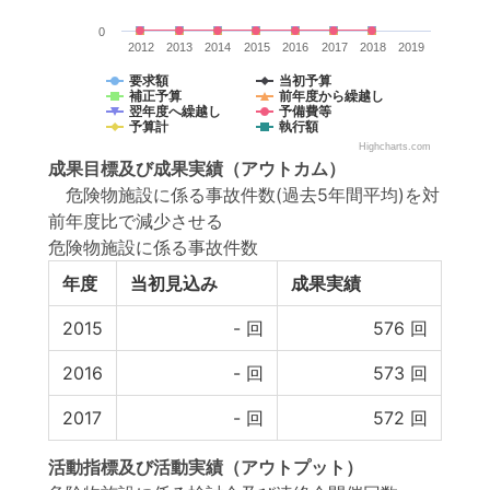
0
2012
2013
2014
2015
2016
2017
2018
2019
要求額
当初予算
補正予算
前年度から繰越し
翌年度へ繰越し
予備費等
予算計
執行額
Highcharts.com
成果目標
及び
成果実績
（アウトカム）
危険物施設に係る事故件数(過去5年間平均)を対
前年度比で減少させる
危険物施設に係る事故件数
年度
当初見込み
成果実績
2015
-
回
576
回
2016
-
回
573
回
2017
-
回
572
回
活動指標
及び
活動実績
（アウトプット）