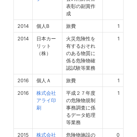
表彰の副賞作
成
2014
個人B
旅費
1
2014
日本カー
火災危険性を
1
リット
有するおそれ
（株）
のある物質に
係る危険物確
認試験等業務
2016
個人Ａ
旅費
1
2016
株式会社
平成２７年度
1
アライ印
の危険物規制
刷
事務調査に係
るデータ処理
等業務
2015
株式会社
危険物施設の
0