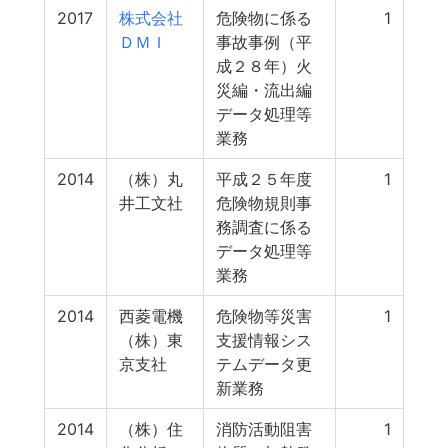
2017
株式会社
危険物に係る
1
ＤＭＩ
事故事例（平
成２８年）火
災編・流出編
データ処理等
業務
2014
（株）丸
平成２５年度
1
井工文社
危険物規則事
務調査に係る
データ処理等
業務
2014
西菱電機
危険物等災害
1
（株）東
支援情報シス
京支社
テムデータ更
新業務
2014
（株）住
消防活動阻害
1