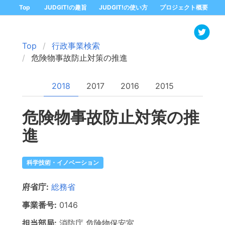
Top
JUDGIT!の趣旨
JUDGIT!の使い方
プロジェクト概要
Top
行政事業検索
危険物事故防止対策の推進
2018
2017
2016
2015
危険物事故防止対策の推
進
科学技術・イノベーション
府省庁:
総務省
事業番号:
0146
担当部局:
消防庁
危険物保安室