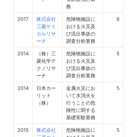
務
2017
株式会社
危険物施設に
6
三菱ケミ
おける火災及
カルリサ
び流出事故の
ーチ
調査分析業務
2014
（株）三
危険物施設に
5
菱化学テ
おける火災及
クノリサ
び流出事故の
ーチ
調査分析業務
2014
日本カー
金属火災にお
5
リット
いて水消火を
（株）
行うことの危
険性に関する
基礎実験業務
2015
株式会社
危険物施設に
5