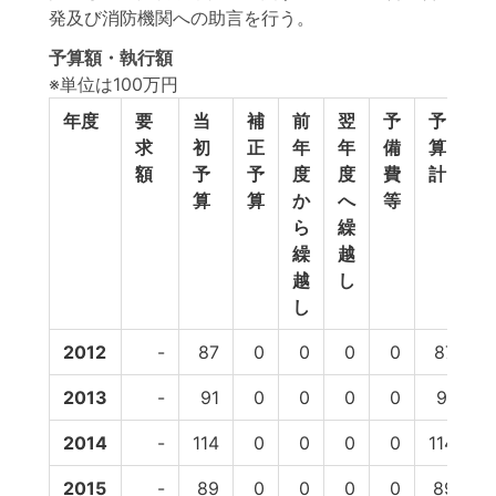
発及び消防機関への助言を行う。
予算額・執行額
※単位は100万円
年度
要
当
補
前
翌
予
予
求
初
正
年
年
備
算
額
予
予
度
度
費
計
算
算
か
へ
等
ら
繰
繰
越
越
し
し
2012
-
87
0
0
0
0
87
7
2013
-
91
0
0
0
0
91
6
2014
-
114
0
0
0
0
114
7
2015
-
89
0
0
0
0
89
8