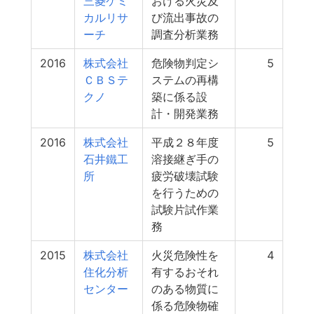
三菱ケミ
おける火災及
カルリサ
び流出事故の
ーチ
調査分析業務
2016
株式会社
危険物判定シ
5
ＣＢＳテ
ステムの再構
クノ
築に係る設
計・開発業務
2016
株式会社
平成２８年度
5
石井鐵工
溶接継ぎ手の
所
疲労破壊試験
を行うための
試験片試作業
務
2015
株式会社
火災危険性を
4
住化分析
有するおそれ
センター
のある物質に
係る危険物確