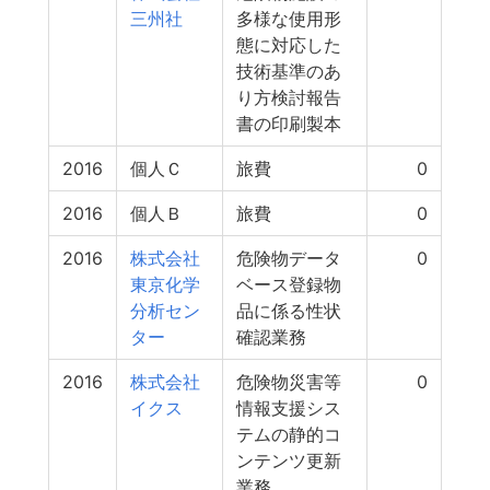
三州社
多様な使用形
態に対応した
技術基準のあ
り方検討報告
書の印刷製本
2016
個人Ｃ
旅費
0
2016
個人Ｂ
旅費
0
2016
株式会社
危険物データ
0
東京化学
ベース登録物
分析セン
品に係る性状
ター
確認業務
2016
株式会社
危険物災害等
0
イクス
情報支援シス
テムの静的コ
ンテンツ更新
業務