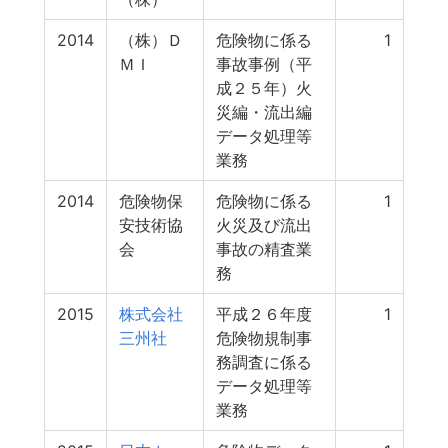
2014
（株）Ｄ
危険物に係る
1
ＭＩ
事故事例（平
成２５年）火
災編・流出編
データ処理等
業務
2014
危険物保
危険物に係る
1
安技術協
火災及び流出
会
事故の精査業
務
2015
株式会社
平成２６年度
1
三州社
危険物規制事
務調査に係る
データ処理等
業務