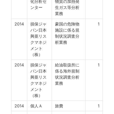
化分析セ
物質の加熱発
ンター
生ガス等分析
業務
2014
損保ジャ
豪国の危険物
1
パン日本
施設に係る規
興亜リス
制状況調査分
クマネジ
析業務
メント
（株）
2014
損保ジャ
給油取扱所に
1
パン日本
係る海外規制
興亜リス
状況調査分析
クマネジ
業務
メント
（株）
2014
個人Ａ
旅費
1