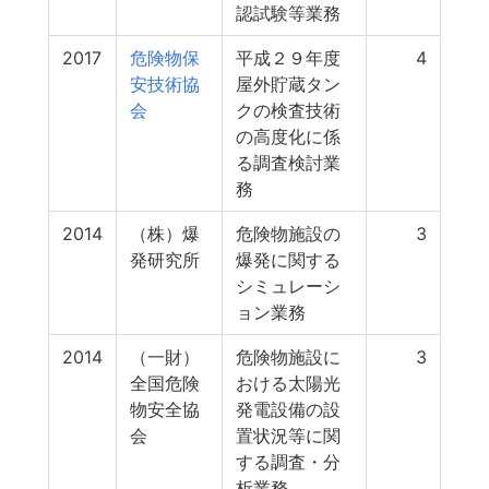
認試験等業務
2017
危険物保
平成２９年度
4
安技術協
屋外貯蔵タン
会
クの検査技術
の高度化に係
る調査検討業
務
2014
（株）爆
危険物施設の
3
発研究所
爆発に関する
シミュレーシ
ョン業務
2014
（一財）
危険物施設に
3
全国危険
おける太陽光
物安全協
発電設備の設
会
置状況等に関
する調査・分
析業務