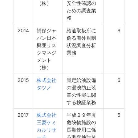
（株）
安全性確認の
ための調査業
務
2014
損保ジャ
給油取扱所に
6
パン日本
係る海外規制
興亜リス
状況調査分析
クマネジ
業務
メント
（株）
2015
株式会社
固定給油設備
6
タツノ
の漏洩防止装
置の性能に関
する検証業務
2017
株式会社
平成２９年度
6
三菱ケミ
危険物施設の
カルリサ
長期使用に係
ーチ
る調査検討業