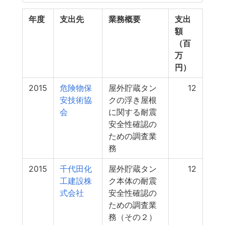
年度
支出先
業務概要
支出
額
（百
万
円）
2015
危険物保
屋外貯蔵タン
12
安技術協
クの浮き屋根
会
に関する耐震
安全性確認の
ための調査業
務
2015
千代田化
屋外貯蔵タン
12
工建設株
ク本体の耐震
式会社
安全性確認の
ための調査業
務（その２）