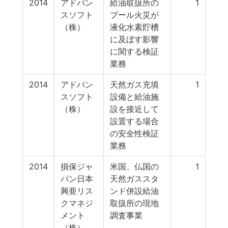
2014
アドバン
給油取扱所の
1
スソフト
プール火災が
（株）
液化水素貯槽
に及ぼす影響
に関する検証
業務
2014
アドバン
天然ガス充填
1
スソフト
設備と給油施
（株）
設を接近して
設置する場合
の安全性検証
業務
2014
損保ジャ
米国、仏国の
1
パン日本
天然ガススタ
興亜リス
ンド併設給油
クマネジ
取扱所の現地
メント
調査事業
（株）