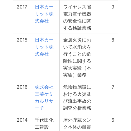
2017
日本カー
ワイヤレス省
9
リット株
電力電子機器
式会社
の安全性に関
する検証業務
2015
日本カー
金属火災にお
8
リット株
いて水消火を
式会社
行うことの危
険性に関する
実大実験（本
実験）業務
2016
株式会社
危険物施設に
7
三菱ケミ
おける火災及
カルリサ
び流出事故の
ーチ
調査分析業務
2014
千代田化
屋外貯蔵タン
6
工建設
ク本体の耐震