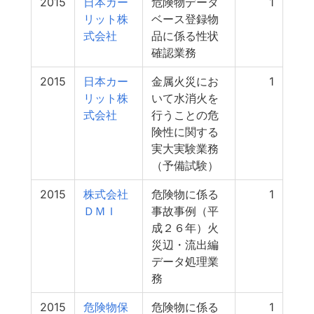
2015
日本カー
危険物データ
1
リット株
ベース登録物
式会社
品に係る性状
確認業務
2015
日本カー
金属火災にお
1
リット株
いて水消火を
式会社
行うことの危
険性に関する
実大実験業務
（予備試験）
2015
株式会社
危険物に係る
1
ＤＭＩ
事故事例（平
成２６年）火
災辺・流出編
データ処理業
務
2015
危険物保
危険物に係る
1