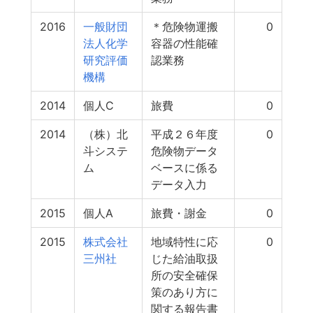
2016
一般財団
＊危険物運搬
0
法人化学
容器の性能確
研究評価
認業務
機構
2014
個人C
旅費
0
2014
（株）北
平成２６年度
0
斗システ
危険物データ
ム
ベースに係る
データ入力
2015
個人A
旅費・謝金
0
2015
株式会社
地域特性に応
0
三州社
じた給油取扱
所の安全確保
策のあり方に
関する報告書