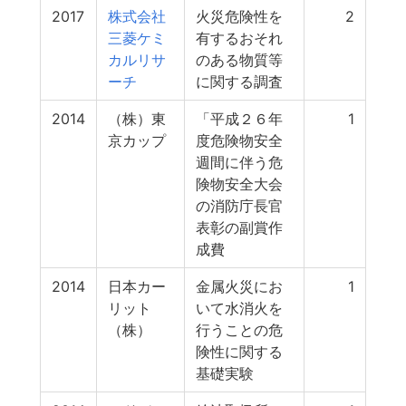
2017
株式会社
火災危険性を
2
三菱ケミ
有するおそれ
カルリサ
のある物質等
ーチ
に関する調査
2014
（株）東
「平成２６年
1
京カップ
度危険物安全
週間に伴う危
険物安全大会
の消防庁長官
表彰の副賞作
成費
2014
日本カー
金属火災にお
1
リット
いて水消火を
（株）
行うことの危
険性に関する
基礎実験