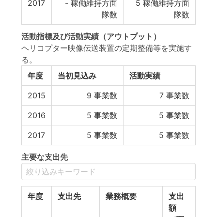
2017
-
稼働維持方面
5
稼働維持方面
隊数
隊数
活動指標
及び
活動実績
（アウトプット）
ヘリコプター映像伝送装置の定期整備等を実施す
る。
年度
当初見込み
活動実績
2015
9
事業数
7
事業数
2016
5
事業数
5
事業数
2017
5
事業数
5
事業数
主要な支出先
年度
支出先
業務概要
支出
額