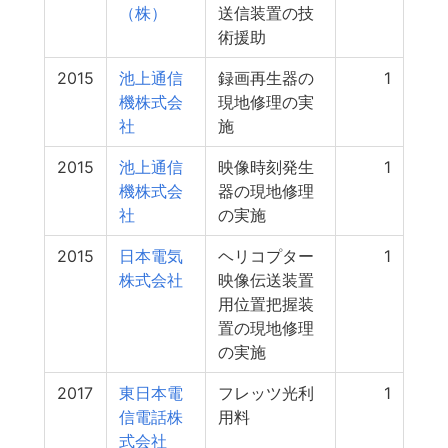
（株）
送信装置の技
術援助
2015
池上通信
録画再生器の
1
機株式会
現地修理の実
社
施
2015
池上通信
映像時刻発生
1
機株式会
器の現地修理
社
の実施
2015
日本電気
ヘリコプター
1
株式会社
映像伝送装置
用位置把握装
置の現地修理
の実施
2017
東日本電
フレッツ光利
1
信電話株
用料
式会社