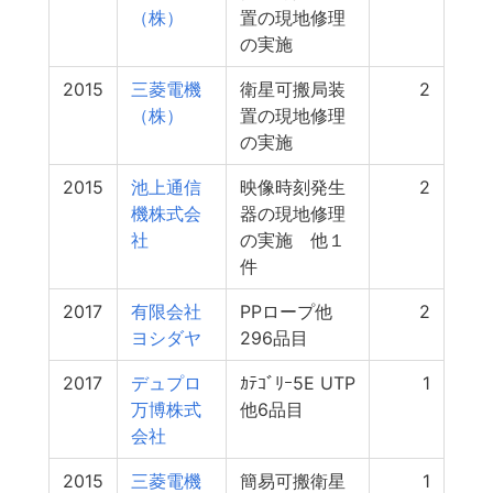
（株）
置の現地修理
の実施
2015
三菱電機
衛星可搬局装
2
（株）
置の現地修理
の実施
2015
池上通信
映像時刻発生
2
機株式会
器の現地修理
社
の実施 他１
件
2017
有限会社
PPロープ他
2
ヨシダヤ
296品目
2017
デュプロ
ｶﾃｺﾞﾘｰ5E UTP
1
万博株式
他6品目
会社
2015
三菱電機
簡易可搬衛星
1