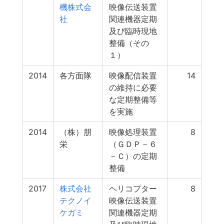
機株式会
映像伝送装置
社
関連機器定期
及び臨時現地
整備（その
１）
2014
各方面隊
映像配信装置
14
の維持に必要
な定期整備等
を実施
2014
（株）朋
映像処理装置
8
栄
（ＧＤＰ－６
－Ｃ）の定期
整備
2017
株式会社
ヘリコプター
8
テクノイ
映像伝送装置
ケガミ
関連機器定期