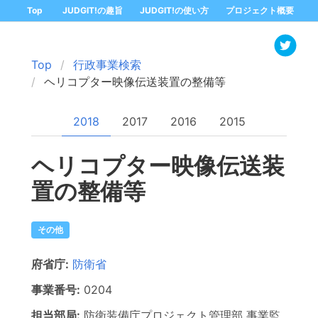
Top
JUDGIT!の趣旨
JUDGIT!の使い方
プロジェクト概要
Top
行政事業検索
ヘリコプター映像伝送装置の整備等
2018
2017
2016
2015
ヘリコプター映像伝送装
置の整備等
その他
府省庁:
防衛省
事業番号:
0204
担当部局:
防衛装備庁プロジェクト管理部
事業監