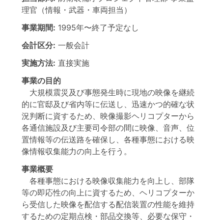
理官（情報・武器・車両担当）
事業期間:
1995年
〜
終了予定なし
会計区分:
一般会計
実施方法:
直接実施
事業の目的
大規模震災及び事態発生時に現地の映像を継続
的に官邸及び省内等に伝送し、迅速かつ的確な状
況判断に資するため、映像撮影ヘリコプターから
各通信施設及び主要司令部の間に映像、音声、位
置情報等の伝送路を確保し、各種事態における映
像情報収集能力の向上を行う。
事業概要
各種事態における映像収集能力を向上し、部隊
等の即応性の向上に資するため、ヘリコプターか
ら受信した映像を配信する配信装置の性能を維持
するための定期点検・部品交換等、必要な保守・