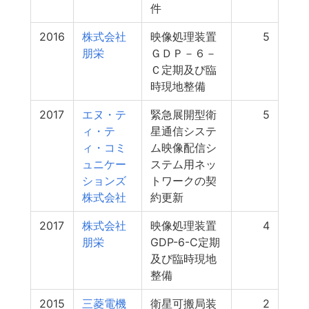
件
2016
株式会社
映像処理装置
5
朋栄
ＧＤＰ－６－
Ｃ定期及び臨
時現地整備
2017
エヌ・テ
緊急展開型衛
5
ィ・テ
星通信システ
ィ・コミ
ム映像配信シ
ュニケー
ステム用ネッ
ションズ
トワークの契
株式会社
約更新
2017
株式会社
映像処理装置
4
朋栄
GDP-6-C定期
及び臨時現地
整備
2015
三菱電機
衛星可搬局装
2