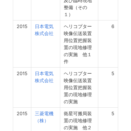
及び臨時現地
整備（その
１）
2015
日本電気
ヘリコプター
6
株式会社
映像伝送装置
用位置把握装
置の現地修理
の実施 他１
件
2015
日本電気
ヘリコプター
5
株式会社
映像伝送装置
用位置把握装
置の現地修理
の実施
2015
三菱電機
衛星可搬局装
5
（株）
置の現地修理
の実施 他２