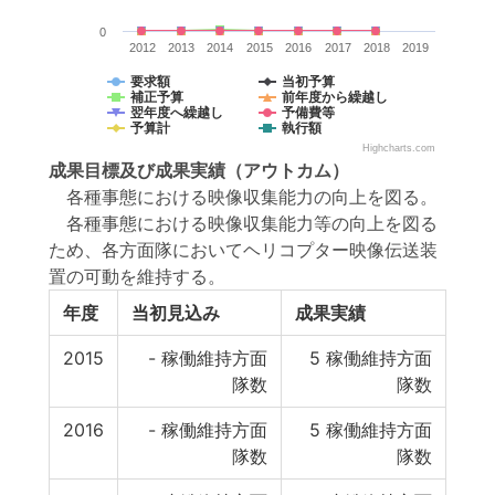
0
2012
2013
2014
2015
2016
2017
2018
2019
要求額
当初予算
補正予算
前年度から繰越し
翌年度へ繰越し
予備費等
予算計
執行額
Highcharts.com
成果目標
及び
成果実績
（アウトカム）
各種事態における映像収集能力の向上を図る。
各種事態における映像収集能力等の向上を図る
ため、各方面隊においてヘリコプター映像伝送装
置の可動を維持する。
年度
当初見込み
成果実績
2015
-
稼働維持方面
5
稼働維持方面
隊数
隊数
2016
-
稼働維持方面
5
稼働維持方面
隊数
隊数