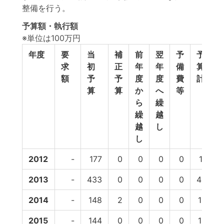
整備を行う。
予算額・執行額
※単位は100万円
年度
要
当
補
前
翌
予
予
求
初
正
年
年
備
算
額
予
予
度
度
費
計
算
算
か
へ
等
ら
繰
繰
越
越
し
し
2012
-
177
0
0
0
0
177
2013
-
433
0
0
0
0
433
2014
-
148
2
0
0
0
150
2015
-
144
0
0
0
0
144