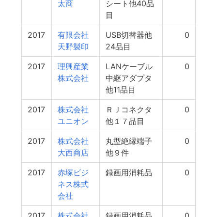
太商
シート他40品
目
2017
有限会社
USB切替器他
0
天野製印
24品目
2017
理興産業
LANケーブル
0
株式会社
中継アダプタ
他11品目
2017
株式会社
ＲＪコネクタ
0
ユニオン
他１７品目
2017
株式会社
丸型絶縁端子
0
大西商店
他９件
2017
赤塚ビジ
録画用消耗品
0
ネス株式
会社
2017
株式会社
録画用消耗品
0