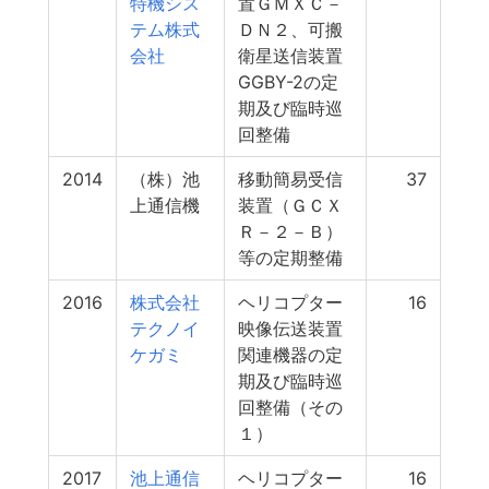
特機シス
置ＧＭＸＣ－
テム株式
ＤＮ２、可搬
会社
衛星送信装置
GGBY-2の定
期及び臨時巡
回整備
2014
（株）池
移動簡易受信
37
上通信機
装置（ＧＣＸ
Ｒ－２－Ｂ）
等の定期整備
2016
株式会社
ヘリコプター
16
テクノイ
映像伝送装置
ケガミ
関連機器の定
期及び臨時巡
回整備（その
１）
2017
池上通信
ヘリコプター
16