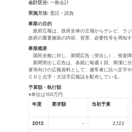
会計区分:
一般会計
実施方法:
委託・請負
事業の目的
政府広報は、政府全体の立場からテレビ、ラジ
政府の重要施策の内容、背景、必要性等を周知す
事業概要
国民全般に対し、新聞広告（突出し）、視覚障
新聞突出し広告は、各紙に毎週１回、簡潔に分
者等向けの広報資料として、健常者に比べ文字や
ＣＤと点字・大活字広報誌を配布している。
予算額・執行額
※単位は100万円
年度
要求額
当初予算
2012
-
2,122