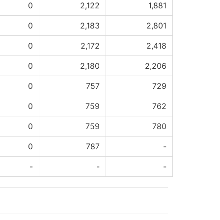
0
2,122
1,881
0
2,183
2,801
0
2,172
2,418
0
2,180
2,206
0
757
729
0
759
762
0
759
780
0
787
-
-
-
-