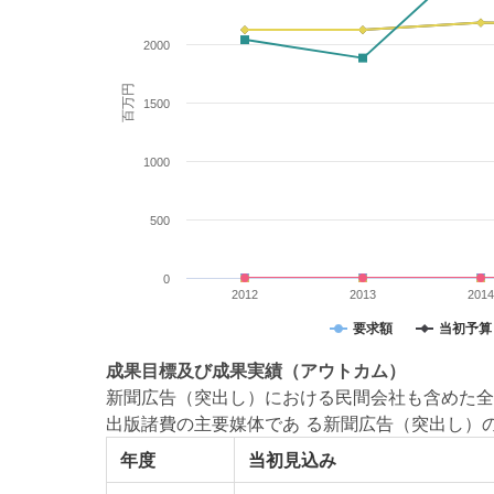
2000
百万円
1500
1000
500
0
2012
2013
201
要求額
当初予算
成果目標
及び
成果実績
（アウトカム）
新聞広告（突出し）における民間会社も含めた全
出版諸費の主要媒体であ る新聞広告（突出し）
年度
当初見込み