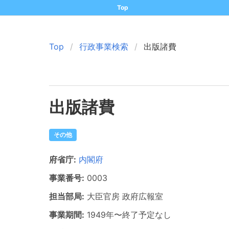
Top
Top
行政事業検索
出版諸費
出版諸費
その他
府省庁:
内閣府
事業番号:
0003
担当部局:
大臣官房
政府広報室
事業期間:
1949年
〜
終了予定なし