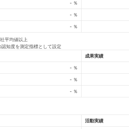
-
％
-
％
-
％
社平均値以上
の認知度を測定指標として設定
成果実績
-
％
-
％
-
％
活動実績