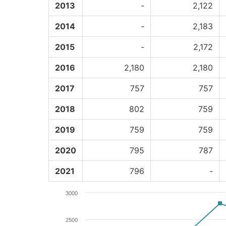
2013
-
2,122
2014
-
2,183
2015
-
2,172
2016
2,180
2,180
2017
757
757
2018
802
759
2019
759
759
2020
795
787
2021
796
-
3000
2500