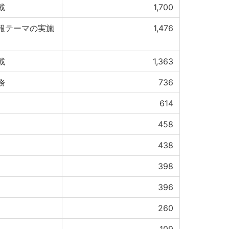
載
1,700
報テーマの実施
1,476
載
1,363
務
736
614
458
438
398
396
260