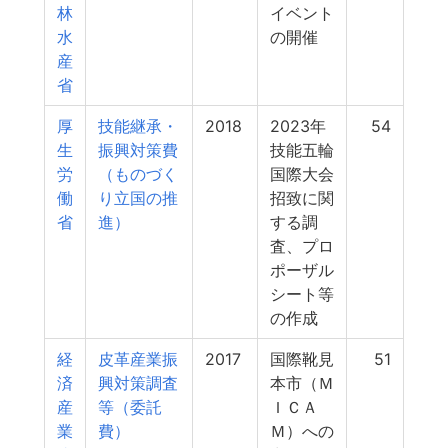
林
イベント
水
の開催
産
省
厚
技能継承・
2018
2023年
54
生
振興対策費
技能五輪
労
（ものづく
国際大会
働
り立国の推
招致に関
省
進）
する調
査、プロ
ポーザル
シート等
の作成
経
皮革産業振
2017
国際靴見
51
済
興対策調査
本市（Ｍ
産
等（委託
ＩＣＡ
業
費）
Ｍ）への