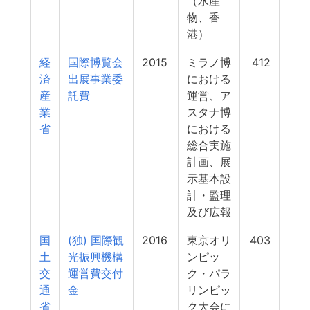
（水産
物、香
港）
経
国際博覧会
2015
ミラノ博
412
済
出展事業委
における
産
託費
運営、ア
業
スタナ博
省
における
総合実施
計画、展
示基本設
計・監理
及び広報
国
(独) 国際観
2016
東京オリ
403
土
光振興機構
ンピッ
交
運営費交付
ク・パラ
通
金
リンピッ
省
ク大会に