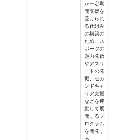
が一定期
間支援を
受けられ
る仕組み
の構築の
ため、ス
ポーツの
魅力発信
やアスリ
ートの発
掘、セカ
ンドキャ
リア支援
などを連
動して展
開するプ
ログラム
を開発す
る。