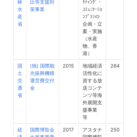
林
出等支援対
ｹﾃｨﾝｸﾞ・
水
策事業
ｺﾐｭﾆｹｰｼｮ
産
ﾝﾌﾟﾗﾝの
省
企画・立
案・実施
（水産
物、香
港）
国
(独) 国際観
2015
地域経済
284
土
光振興機構
活性化に
交
運営費交付
資する放
通
金
送コンテ
省
ンツ等海
外展開支
援事業
等
経
国際博覧会
2017
アスタナ
250