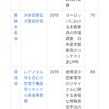
務
農
木材需要拡
2015
ヨーロッ
70
林
大緊急対策
パにおけ
水
る木製家
産
具の市場
省
調査、日
本産木製
家具のコ
ンテスト
及びPR
環
レアメタル
2015
使用済小
69
境
等を含む小
型家電等
省
型電子機器
のリサイ
等リサイク
クルに関
ル推進事業
する多様
費
な情報発
信手法の