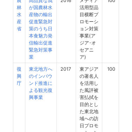
農
高品質な我
2016
メディア
100
林
が国農林水
活用型品
水
産物の輸出
目横断プ
産
促進緊急対
ロモーシ
省
策のうち日
ョン対策
本食魅力発
事業(ア
信輸出促進
ジア･オ
緊急対策事
セアニ
業
ア)
復
東北地方へ
2017
東アジア
100
興
のインバウ
の著名人
庁
ンド推進に
を活用し
よる観光復
た風評被
興事業
害払拭を
目的とし
た東北地
域への訪
日プロモ