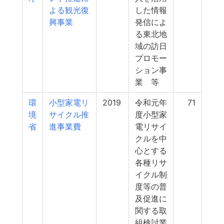
よる観光復
した情報
興事業
発信によ
る東北地
域の訪日
プロモー
ション事
業 等
環
小型家電リ
2019
令和元年
71
境
サイクル推
度小型家
省
進事業費
電リサイ
クルを中
心とする
各種リサ
イクル制
度等の普
及促進に
関する取
組検討業