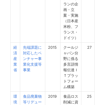
ランの企
画・立
案・実施
（日本産
米粉、フ
ランス・
ドイツ）
経
先端課題に
2015
クールジ
27
済
対応したベ
ャパン分
産
ンチャー事
野に係る
業
業化支援等
多言語情
省
事業
報伝達Ｉ
Ｔプラッ
トフォー
ム構築
環
食品廃棄物
2019
食品ロス
25
境
等リデュー
削減に資