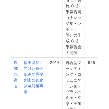
管理・実
施 ○成
果報告書
（ナレッ
ジ集・レ
ポート
等）の作
成 ○成
果報告会
の開催
農
輸出増加に
2019
統合型マ
525
林
向けた販売
ーケティ
水
促進や需要
ング・コ
産
創出の強化
ミュニケ
省
緊急対策事
ーション
業
プランの
企画・立
案・実施