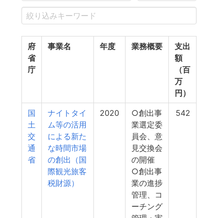
府
事業名
年度
業務概要
支出
省
額
庁
（百
万
円）
国
ナイトタイ
2020
○創出事
542
土
ム等の活用
業選定委
交
による新た
員会、意
通
な時間市場
見交換会
省
の創出（国
の開催
際観光旅客
○創出事
税財源）
業の進捗
管理、コ
ーチング