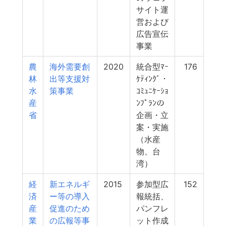
サイト運
営および
広告宣伝
事業
農
海外需要創
2020
統合型ﾏｰ
176
林
出等支援対
ｹﾃｨﾝｸﾞ・
水
策事業
ｺﾐｭﾆｹｰｼｮ
産
ﾝﾌﾟﾗﾝの
省
企画・立
案・実施
（水産
物、台
湾）
経
新エネルギ
2015
参加型広
152
済
ー等の導入
報統括、
産
促進のため
パンフレ
業
の広報等事
ット作成