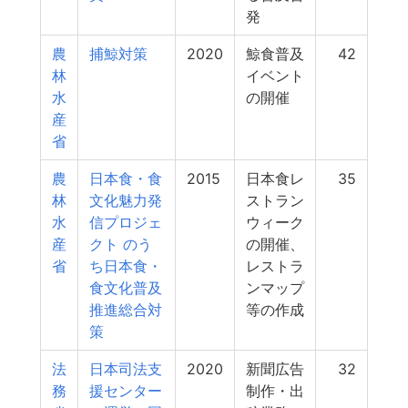
発
農
捕鯨対策
2020
鯨食普及
42
林
イベント
水
の開催
産
省
農
日本食・食
2015
日本食レ
35
林
文化魅力発
ストラン
水
信プロジェ
ウィーク
産
クト のう
の開催、
省
ち日本食・
レストラ
食文化普及
ンマップ
推進総合対
等の作成
策
法
日本司法支
2020
新聞広告
32
務
援センター
制作・出