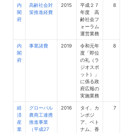
内
高齢社会対
2015
平成２７
8
閣
策推進経費
年度 高
府
齢社会フ
ォーラム
運営業務
内
事業諸費
2019
令和元年
8
閣
度「即位
府
の礼（ラ
ジオスポ
ット）」
に係る政
府広報の
実施業務
経
グローバル
2016
タイ、カ
7
済
農商工連携
ンボジ
産
推進事業
ア、ベト
業
（平成27
ナム、香