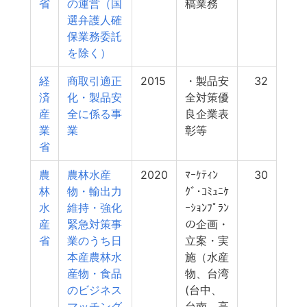
省
の運営（国
稿業務
選弁護人確
保業務委託
を除く）
経
商取引適正
2015
・製品安
32
済
化・製品安
全対策優
産
全に係る事
良企業表
業
業
彰等
省
農
農林水産
2020
ﾏｰｹﾃｨﾝ
30
林
物・輸出力
ｸﾞ･ｺﾐｭﾆｹ
水
維持・強化
ｰｼｮﾝﾌﾟﾗﾝ
産
緊急対策事
の企画・
省
業のうち日
立案・実
本産農林水
施（水産
産物・食品
物、台湾
のビジネス
(台中、
マッチング
台南、高