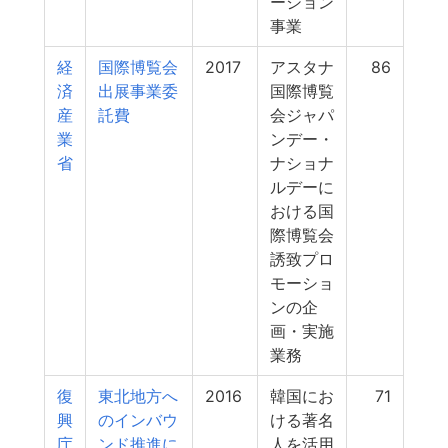
ーション
事業
経
国際博覧会
2017
アスタナ
86
済
出展事業委
国際博覧
産
託費
会ジャパ
業
ンデー・
省
ナショナ
ルデーに
おける国
際博覧会
誘致プロ
モーショ
ンの企
画・実施
業務
復
東北地方へ
2016
韓国にお
71
興
のインバウ
ける著名
庁
ンド推進に
人を活用