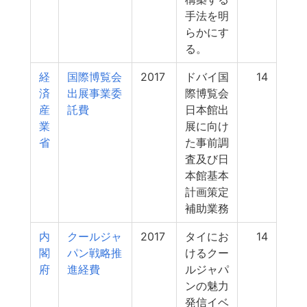
手法を明
らかにす
る。
経
国際博覧会
2017
ドバイ国
14
済
出展事業委
際博覧会
産
託費
日本館出
業
展に向け
省
た事前調
査及び日
本館基本
計画策定
補助業務
内
クールジャ
2017
タイにお
14
閣
パン戦略推
けるクー
府
進経費
ルジャパ
ンの魅力
発信イベ