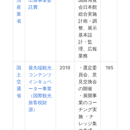
済
出展事業委
国際博覧
産
託費
会日本館
業
総合実施
省
計画・調
整、展示
基本設
計・監
理、広報
業務
国
最先端観光
2019
・選定委
195
土
コンテンツ
員会、意
交
インキュベ
見交換会
通
ーター事業
の開催
省
（国際観光
・展開事
旅客税財
業のコー
源）
チング実
施 ・ナ
レッジ集