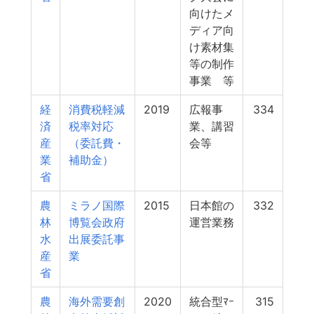
向けたメ
ディア向
け素材集
等の制作
事業 等
経
消費税軽減
2019
広報事
334
済
税率対応
業、講習
産
（委託費・
会等
業
補助金）
省
農
ミラノ国際
2015
日本館の
332
林
博覧会政府
運営業務
水
出展委託事
産
業
省
農
海外需要創
2020
統合型ﾏｰ
315