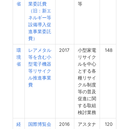
省
業委託費
等
（旧：新エ
ネルギー等
設備導入促
進事業委託
費）
環
レアメタル
2017
小型家電
148
境
等を含む小
リサイク
省
型電子機器
ルを中心
等リサイク
とする各
ル推進事業
種リサイ
費
クル制度
等の普及
促進に関
する取組
検討業務
経
国際博覧会
2016
アスタナ
120