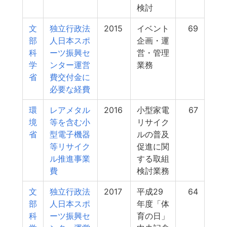
検討
文
独立行政法
2015
イベント
69
部
人日本スポ
企画・運
科
ーツ振興セ
営・管理
学
ンター運営
業務
省
費交付金に
必要な経費
環
レアメタル
2016
小型家電
67
境
等を含む小
リサイク
省
型電子機器
ルの普及
等リサイク
促進に関
ル推進事業
する取組
費
検討業務
文
独立行政法
2017
平成29
64
部
人日本スポ
年度「体
科
ーツ振興セ
育の日」