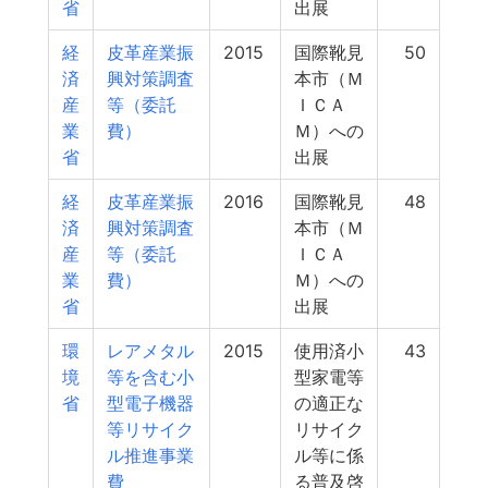
省
出展
経
皮革産業振
2015
国際靴見
50
済
興対策調査
本市（Ｍ
産
等（委託
ＩＣＡ
業
費）
Ｍ）への
省
出展
経
皮革産業振
2016
国際靴見
48
済
興対策調査
本市（Ｍ
産
等（委託
ＩＣＡ
業
費）
Ｍ）への
省
出展
環
レアメタル
2015
使用済小
43
境
等を含む小
型家電等
省
型電子機器
の適正な
等リサイク
リサイク
ル推進事業
ル等に係
費
る普及啓