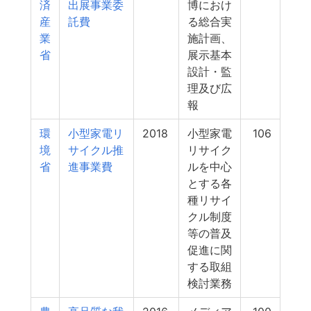
済
出展事業委
博におけ
産
託費
る総合実
業
施計画、
省
展示基本
設計・監
理及び広
報
環
小型家電リ
2018
小型家電
106
境
サイクル推
リサイク
省
進事業費
ルを中心
とする各
種リサイ
クル制度
等の普及
促進に関
する取組
検討業務