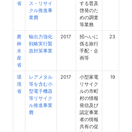
省
ス・リサイ
する普及
クル推進事
啓発のた
業費
めの調査
等業務
農
輸出力強化
2017
招へいに
23
林
戦略実行緊
係る旅行
水
急対策事業
手配・企
産
画等
省
環
レアメタル
2017
小型家電
19
境
等を含む小
リサイク
省
型電子機器
ルの市町
等リサイク
村の情報
ル推進事業
発信及び
費
認定事業
者の情報
共有の促