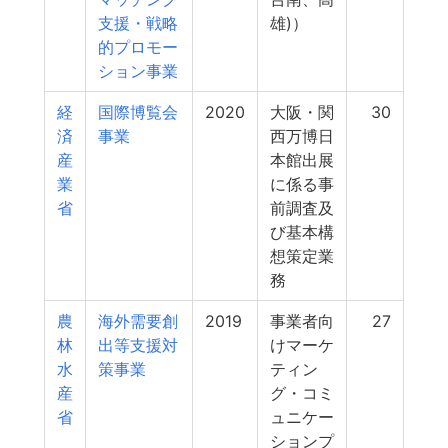
支援・戦略
雄)）
的プロモー
ション事業
経
国際博覧会
2020
大阪・関
30
済
事業
西万博日
産
本館出展
業
に係る事
省
前調査及
び基本構
想策定業
務
農
海外需要創
2019
事業者向
27
林
出等支援対
けマーケ
水
策事業
ティン
産
グ・コミ
省
ュニケー
ションプ