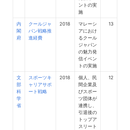
ントの実
施
内
クールジャ
2018
マレーシ
13
閣
パン戦略推
アにおけ
府
進経費
るクール
ジャパン
の魅力発
信イベン
トの実施
文
スポーツキ
2018
個人、民
12
部
ャリアサポ
間企業及
科
ート戦略
びスポー
学
ツ団体が
省
連携し、
引退後の
トップア
スリート