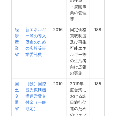
の作成
・展開事
業の管理
等
経
新エネルギ
2016
固定価格
188
済
ー等の導入
買取制度
産
促進のため
及び再生
業
の広報等事
可能エネ
省
業委託費
ルギー等
の生活者
向け広報
の実施
国
（独）国際
2019
2019年
185
土
観光振興機
度台湾に
交
構運営費交
おける訪
通
付金（一般
日旅行促
省
勘定）
進のため
のウェブ