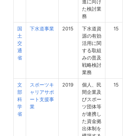
進に向け
た検討業
務
国
下水道事業
2015
下水道資
15
土
源の有効
交
活用に関
通
する取組
省
みの普及
戦略検討
業務
文
スポーツキ
2019
個人、民
15
部
ャリアサポ
間企業及
科
ート支援事
びスポー
学
業
ツ団体等
省
が連携し
た資金拠
出体制を
構築する