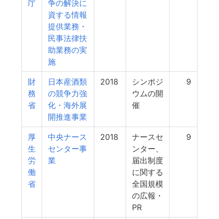
庁
争の解決に
資する情報
提供業務・
民事法律扶
助業務の実
施
財
日本産酒類
2018
シンポジ
9
務
の競争力強
ウムの開
省
化・海外展
催
開推進事業
厚
中央ナース
2018
ナースセ
9
生
センター事
ンター、
労
業
届出制度
働
に関する
省
全国規模
の広報・
PR