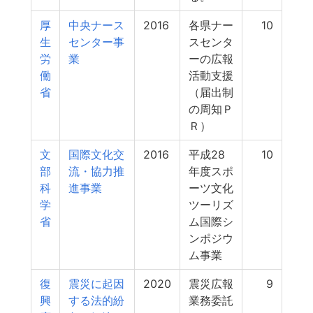
厚
中央ナース
2016
各県ナー
10
生
センター事
スセンタ
労
業
ーの広報
働
活動支援
省
（届出制
の周知Ｐ
Ｒ）
文
国際文化交
2016
平成28
10
部
流・協力推
年度スポ
科
進事業
ーツ文化
学
ツーリズ
省
ム国際シ
ンポジウ
ム事業
復
震災に起因
2020
震災広報
9
興
する法的紛
業務委託