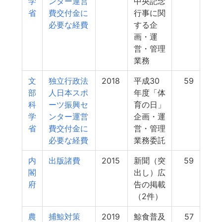
学
ンター運営
中央記念
省
費交付金に
行事に関
必要な経費
する企
画・運
営・管理
業務
文
独立行政法
2018
平成30
59
部
人日本スポ
年度「体
科
ーツ振興セ
育の日」
学
ンター運営
企画・運
省
費交付金に
営・管理
必要な経費
業務委託
内
出版諸費
2015
新聞（突
59
閣
出し）広
府
告の掲載
（2件）
農
捕鯨対策
2019
鯨食普及
57