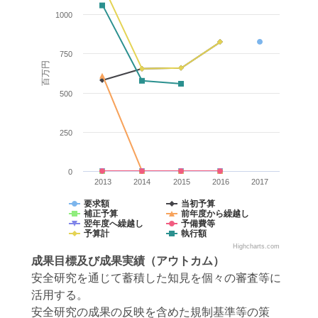
1000
750
百万円
500
250
0
2013
2014
2015
2016
2017
要求額
当初予算
補正予算
前年度から繰越し
翌年度へ繰越し
予備費等
予算計
執行額
Highcharts.com
成果目標
及び
成果実績
（アウトカム）
安全研究を通じて蓄積した知見を個々の審査等に
活用する。
安全研究の成果の反映を含めた規制基準等の策