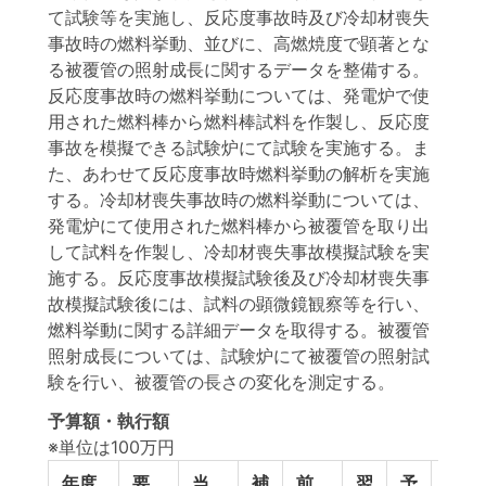
て試験等を実施し、反応度事故時及び冷却材喪失
事故時の燃料挙動、並びに、高燃焼度で顕著とな
る被覆管の照射成長に関するデータを整備する。
反応度事故時の燃料挙動については、発電炉で使
用された燃料棒から燃料棒試料を作製し、反応度
事故を模擬できる試験炉にて試験を実施する。ま
た、あわせて反応度事故時燃料挙動の解析を実施
する。冷却材喪失事故時の燃料挙動については、
発電炉にて使用された燃料棒から被覆管を取り出
して試料を作製し、冷却材喪失事故模擬試験を実
施する。反応度事故模擬試験後及び冷却材喪失事
故模擬試験後には、試料の顕微鏡観察等を行い、
燃料挙動に関する詳細データを取得する。被覆管
照射成長については、試験炉にて被覆管の照射試
験を行い、被覆管の長さの変化を測定する。
予算額・執行額
※単位は100万円
年度
要
当
補
前
翌
予
予算