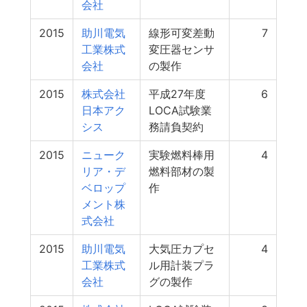
会社
2015
助川電気
線形可変差動
7
工業株式
変圧器センサ
会社
の製作
2015
株式会社
平成27年度
6
日本アク
LOCA試験業
シス
務請負契約
2015
ニューク
実験燃料棒用
4
リア・デ
燃料部材の製
ベロップ
作
メント株
式会社
2015
助川電気
大気圧カプセ
4
工業株式
ル用計装プラ
会社
グの製作