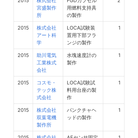
2015
株式会社
FGDカプセル
2
宮盛製作
用燃料支持具
所
の製作
2015
株式会社
LOCA試験装
1
アート科
置用下部フラ
学
ンジの製作
2015
助川電気
水塊速度計の
1
工業株式
製作
会社
2015
コスモ・
LOCA試験試
1
テック株
料用台座の製
式会社
作
2015
株式会社
パンクチャヘ
1
双葉電機
ッドの製作
製作所
2015
株式会社
AEセンサ固定
1