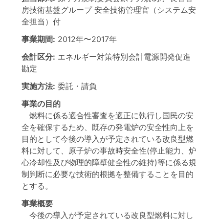
房技術基盤グループ
安全技術管理官（システム安
全担当）付
事業期間:
2012年
〜
2017年
会計区分:
エネルギー対策特別会計電源開発促進
勘定
実施方法:
委託・請負
事業の目的
燃料に係る適合性審査を適正に執行し国民の安
全を確保するため、既存の発電炉の安全性向上を
目的として今後の導入が予定されている改良型燃
料に対して、原子炉の事故時安全性(停止能力、炉
心冷却性及び物理的障壁健全性の維持)等に係る規
制判断に必要な技術的根拠を整備することを目的
とする。
事業概要
今後の導入が予定されている改良型燃料に対し