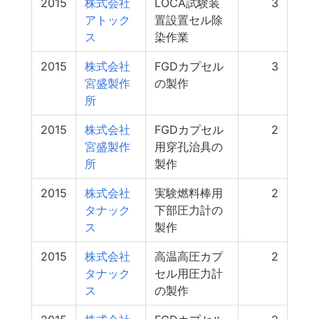
2015
株式会社
LOCA試験装
3
アトック
置設置セル除
ス
染作業
2015
株式会社
FGDカプセル
3
宮盛製作
の製作
所
2015
株式会社
FGDカプセル
2
宮盛製作
用穿孔治具の
所
製作
2015
株式会社
実験燃料棒用
2
タナック
下部圧力計の
ス
製作
2015
株式会社
高温高圧カプ
2
タナック
セル用圧力計
ス
の製作