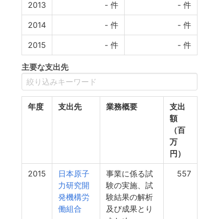
2013
-
件
-
件
2014
-
件
-
件
2015
-
件
-
件
主要な支出先
年度
支出先
業務概要
支出
額
（百
万
円）
2015
日本原子
事業に係る試
557
力研究開
験の実施、試
発機構労
験結果の解析
働組合
及び成果とり