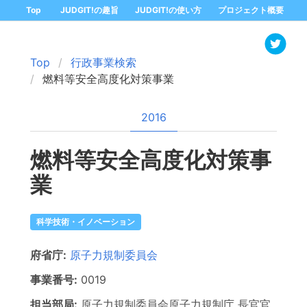
Top
JUDGIT!の趣旨
JUDGIT!の使い方
プロジェクト概要
Top
行政事業検索
燃料等安全高度化対策事業
2016
燃料等安全高度化対策事
業
科学技術・イノベーション
府省庁:
原子力規制委員会
事業番号:
0019
担当部局:
原子力規制委員会原子力規制庁 長官官