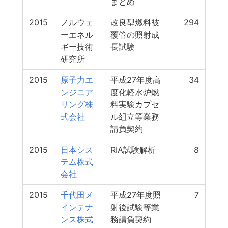
まとめ
2015
ノルウェ
改良型燃料被
294
ーエネル
覆管の照射成
ギー技術
長試験
研究所
2015
原子力エ
平成27年度高
34
ンジニア
度化軽水炉燃
リング株
料実験カプセ
式会社
ル組立等業務
請負契約
2015
日本シス
RIA試験解析
8
テム株式
会社
2015
千代田メ
平成27年度照
7
インテナ
射後試験等業
ンス株式
務請負契約