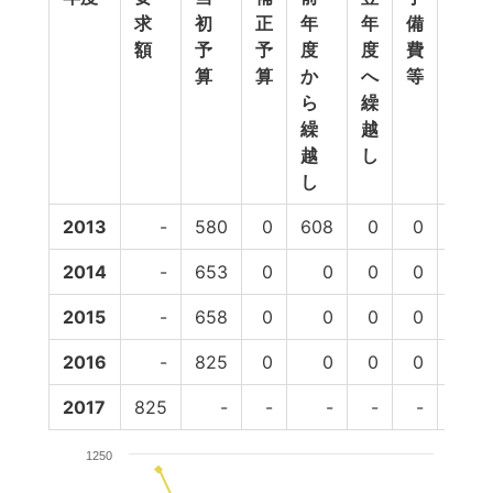
求
初
正
年
年
備
計
額
予
予
度
度
費
算
算
か
へ
等
ら
繰
繰
越
越
し
し
2013
-
580
0
608
0
0
1,188
2014
-
653
0
0
0
0
653
2015
-
658
0
0
0
0
658
2016
-
825
0
0
0
0
825
2017
825
-
-
-
-
-
-
1250