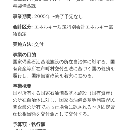
精製備蓄課
事業期間:
2005年
〜
終了予定なし
会計区分:
エネルギー対策特別会計エネルギー需
給勘定
実施方法:
交付
事業の目的
国家備蓄石油基地施設の所在自治体に対する、国
有資産等所在市町村交付金法に基づく国の義務を
履行し、国家備蓄政策を着実に進める。
事業概要
国が所有する国家石油備蓄基地施設（国有資産）
の所在自治体に対し、国家石油備蓄基地施設が民
間企業の所有であった場合に課されるべき固定資
産税相当額を交付金として交付する。
予算額・執行額