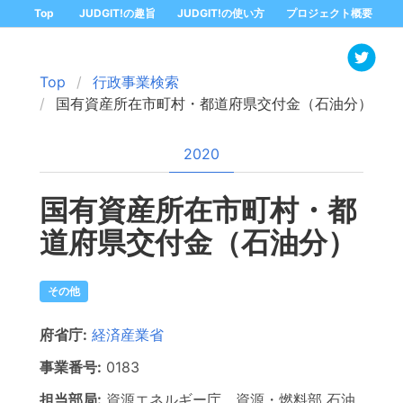
Top
JUDGIT!の趣旨
JUDGIT!の使い方
プロジェクト概要
Top
行政事業検索
国有資産所在市町村・都道府県交付金（石油分）
2020
国有資産所在市町村・都
道府県交付金（石油分）
その他
府省庁:
経済産業省
事業番号:
0183
担当部局:
資源エネルギー庁 資源・燃料部
石油