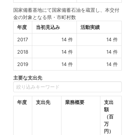
国家備蓄基地にて国家備蓄石油を蔵置し、本交付
金の対象となる県・市町村数
年度
当初見込み
活動実績
2017
14
件
14
件
2018
14
件
14
件
2019
14
件
14
件
主要な支出先
年度
支出先
業務概要
支出
額
（百
万
円）