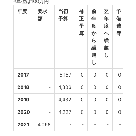
※単位は100万円
年度
要求
当初
補
前
翌
予
予
額
予算
正
年
年
備
計
予
度
度
費
算
か
へ
等
ら
繰
繰
越
越
し
し
2017
-
5,157
0
0
0
0
5,
2018
-
4,806
0
0
0
0
4,
2019
-
4,482
0
0
0
0
4,
2020
-
4,227
0
0
0
0
4,
2021
4,068
-
-
-
-
-