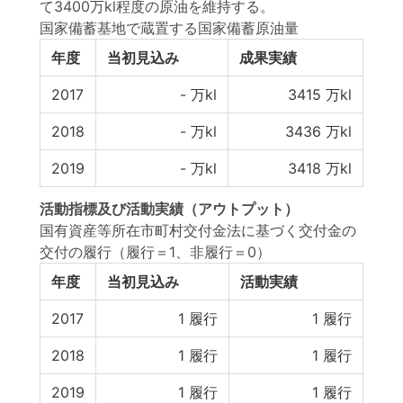
て3400万kl程度の原油を維持する。
国家備蓄基地で蔵置する国家備蓄原油量
年度
当初見込み
成果実績
2017
-
万kl
3415
万kl
2018
-
万kl
3436
万kl
2019
-
万kl
3418
万kl
活動指標
及び
活動実績
（アウトプット）
国有資産等所在市町村交付金法に基づく交付金の
交付の履行（履行＝1、非履行＝0）
年度
当初見込み
活動実績
2017
1
履行
1
履行
2018
1
履行
1
履行
2019
1
履行
1
履行