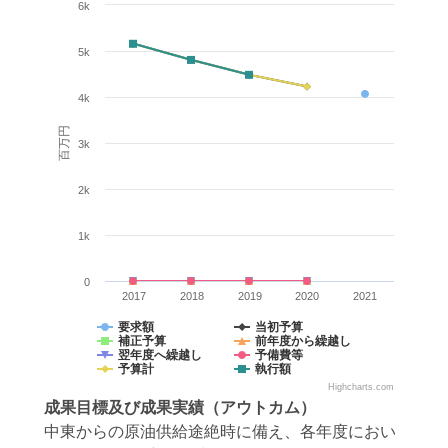
6k
5k
4k
百万円
3k
2k
1k
0
2017
2018
2019
2020
2021
要求額
当初予算
補正予算
前年度から繰越し
翌年度へ繰越し
予備費等
予算計
執行額
Highcharts.com
成果目標
及び
成果実績
（アウトカム）
中東からの原油供給途絶時に備え、各年度におい