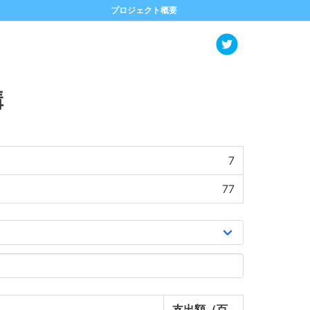
プロジェクト概要
構
7
77
支出額（百