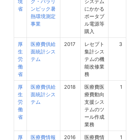
境
ク・パラリ
システム
省
ンピック暑
にかかる
熱環境測定
ポータブ
事業
ル電源等
購入
厚
医療費供給
2017
レセプト
3
生
面統計シス
集計シス
労
テム
テムの機
働
能改修業
省
務
厚
医療費供給
2018
医療費医
1
生
面統計シス
療費動向
労
テム
支援シス
働
テムのツ
省
ール作成
業務
厚
医療費情報
2016
医療費情
1