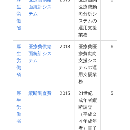
生
面統計シス
医療費動
労
テム
向分析シ
働
ステムの
省
運用支援
業務
厚
医療費供給
2018
医療費医
6
生
面統計シス
療費動向
労
テム
支援シス
働
テムの運
省
用支援業
務
厚
縦断調査費
2015
21世紀
5
生
成年者縦
労
断調査
働
（平成２
省
４年成年
者）電子