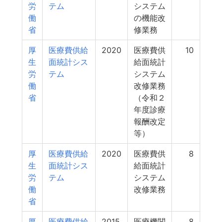
労
テム
システム
働
の機能改
省
修業務
厚
医療費供給
2020
医療費供
10
生
面統計シス
給面統計
労
テム
システム
働
改修業務
省
（令和２
年度診療
報酬改定
等）
厚
医療費供給
2020
医療費供
8
生
面統計シス
給面統計
労
テム
システム
働
改修業務
省
厚
医療費供給
2015
医療機関
8