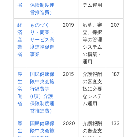
省
保険制度運
テム運用
営推進費）
経
ものづく
2019
応募、審
207
済
り・商業・
査、採択
産
サービス高
等の管理
業
度連携促進
システム
省
事業
の構築・
運用
厚
国民健康保
2015
介護報酬
187
生
険中央会施
の審査支
労
行経費等
払に必要
働
((項）介護
なシステ
省
保険制度運
ム運用
営推進費）
厚
国民健康保
2020
介護報酬
133
生
険中央会施
の審査支