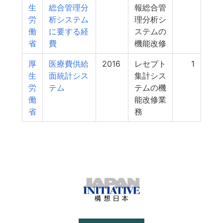
生
総合管理分
報総合管
労
析システム
理分析シ
働
に要する経
ステムの
省
費
機能改修
厚
医療費供給
2016
レセプト
1
生
面統計シス
集計シス
労
テム
テムの機
働
能改修業
省
務