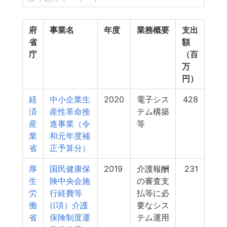
府
事業名
年度
業務概要
支出
省
額
庁
（百
万
円）
経
中小企業生
2020
電子シス
428
済
産性革命推
テム構築
産
進事業（令
等
業
和元年度補
省
正予算分）
厚
国民健康保
2019
介護報酬
231
生
険中央会施
の審査支
労
行経費等
払等に必
働
((項）介護
要なシス
省
保険制度運
テム運用