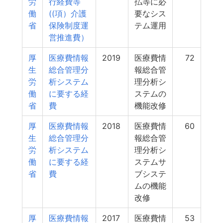
労
行経費等
払等に必
働
((項）介護
要なシス
省
保険制度運
テム運用
営推進費）
厚
医療費情報
2019
医療費情
72
生
総合管理分
報総合管
労
析システム
理分析シ
働
に要する経
ステムの
省
費
機能改修
厚
医療費情報
2018
医療費情
60
生
総合管理分
報総合管
労
析システム
理分析シ
働
に要する経
ステムサ
省
費
ブシステ
ムの機能
改修
厚
医療費情報
2017
医療費情
53