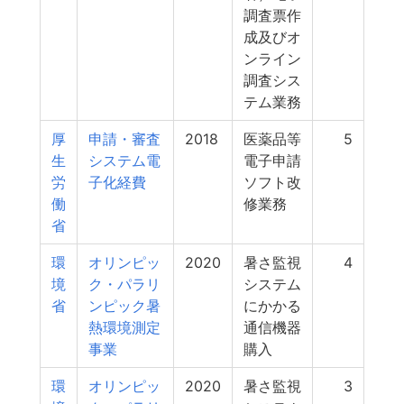
調査票作
成及びオ
ンライン
調査シス
テム業務
厚
申請・審査
2018
医薬品等
5
生
システム電
電子申請
労
子化経費
ソフト改
働
修業務
省
環
オリンピッ
2020
暑さ監視
4
境
ク・パラリ
システム
省
ンピック暑
にかかる
熱環境測定
通信機器
事業
購入
環
オリンピッ
2020
暑さ監視
3