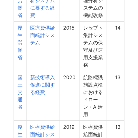
労
析システム
理分析シ
働
に要する経
ステムの
省
費
機能改修
厚
医療費供給
2015
レセプト
14
生
面統計シス
集計シス
労
テム
テムの保
働
守及び運
省
用支援業
務
国
新技術導入
2020
航路標識
13
土
促進に関す
施設点検
交
る経費
における
通
ドロー
省
ン・AI活
用
厚
医療費供給
2019
医療費供
13
生
面統計シス
給面統計