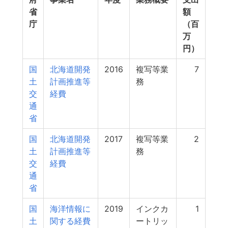
省
額
庁
（百
万
円）
国
北海道開発
2016
複写等業
7
土
計画推進等
務
交
経費
通
省
国
北海道開発
2017
複写等業
2
土
計画推進等
務
交
経費
通
省
国
海洋情報に
2019
インクカ
1
土
関する経費
ートリッ