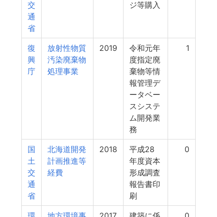
交
ジ等購入
通
省
復
放射性物質
2019
令和元年
1
興
汚染廃棄物
度指定廃
庁
処理事業
棄物等情
報管理デ
ータベー
スシステ
ム開発業
務
国
北海道開発
2018
平成28
0
土
計画推進等
年度資本
交
経費
形成調査
通
報告書印
省
刷
環
地方環境事
2017
建築に係
0