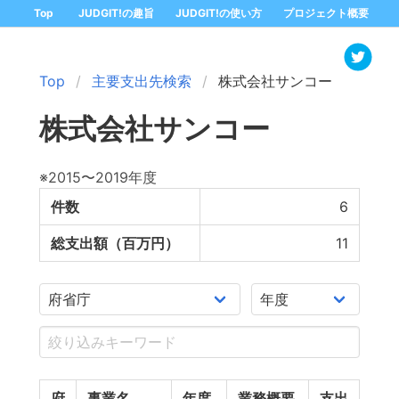
Top
JUDGIT!の趣旨
JUDGIT!の使い方
プロジェクト概要
Top
主要支出先検索
株式会社サンコー
株式会社サンコー
※2015〜2019年度
件数
6
総支出額（百万円）
11
府
事業名
年度
業務概要
支出