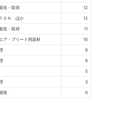
製造・取得
12
ＴＯＮ ほか
12
製造・取得
11
エア・ブリード用器材
10
理
8
理
6
5
理
3
開発
0