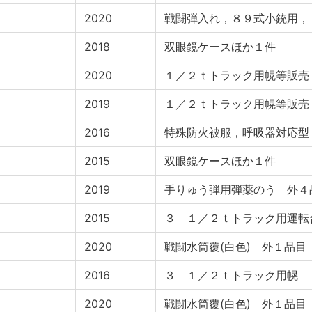
2020
戦闘弾入れ，８９式小銃用，
2018
双眼鏡ケースほか１件
2020
１／２ｔトラック用幌等販売
2019
１／２ｔトラック用幌等販売
2016
特殊防火被服，呼吸器対応型
2015
双眼鏡ケースほか１件
2019
手りゅう弾用弾薬のう 外４
2015
３ １／２ｔトラック用運転
2020
戦闘水筒覆(白色) 外１品目
2016
３ １／２ｔトラック用幌
2020
戦闘水筒覆(白色) 外１品目