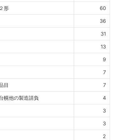
２形
60
36
31
13
9
7
品目
7
台幌他の製造請負
4
3
3
2