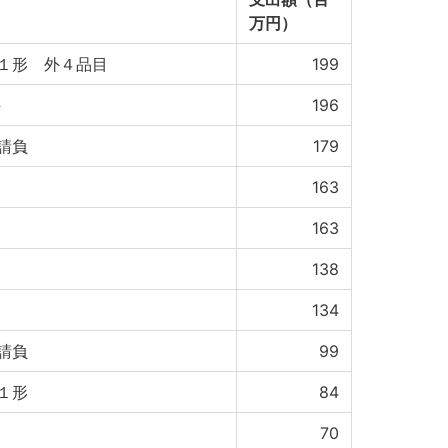
万円）
１形 外４品目
199
件
196
請負
179
163
163
138
134
請負
99
１形
84
70