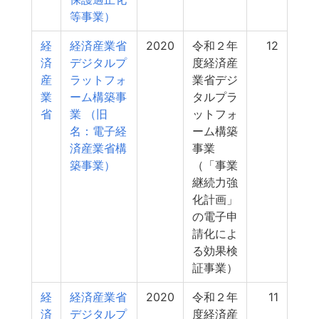
等事業）
経
経済産業省
2020
令和２年
12
済
デジタルプ
度経済産
産
ラットフォ
業省デジ
業
ーム構築事
タルプラ
省
業 （旧
ットフォ
名：電子経
ーム構築
済産業省構
事業
築事業）
（「事業
継続力強
化計画」
の電子申
請化によ
る効果検
証事業）
経
経済産業省
2020
令和２年
11
済
デジタルプ
度経済産