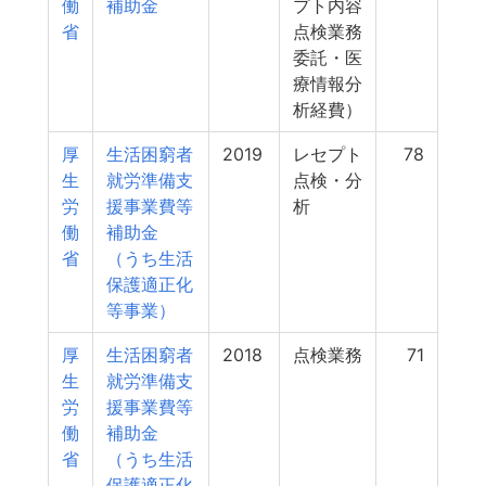
働
補助金
プト内容
省
点検業務
委託・医
療情報分
析経費）
厚
生活困窮者
2019
レセプト
78
生
就労準備支
点検・分
労
援事業費等
析
働
補助金
省
（うち生活
保護適正化
等事業）
厚
生活困窮者
2018
点検業務
71
生
就労準備支
労
援事業費等
働
補助金
省
（うち生活
保護適正化