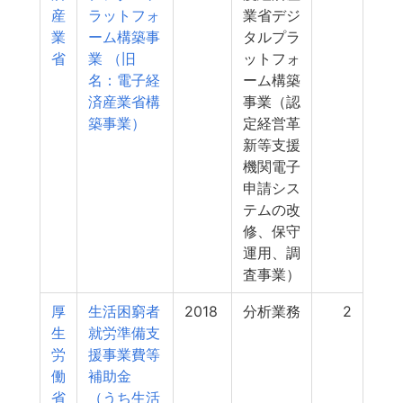
産
ラットフォ
業省デジ
業
ーム構築事
タルプラ
省
業 （旧
ットフォ
名：電子経
ーム構築
済産業省構
事業（認
築事業）
定経営革
新等支援
機関電子
申請シス
テムの改
修、保守
運用、調
査事業）
厚
生活困窮者
2018
分析業務
2
生
就労準備支
労
援事業費等
働
補助金
省
（うち生活