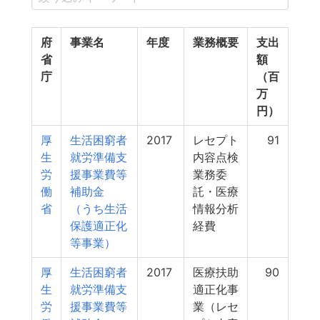
府
事業名
年度
業務概要
支出
省
額
庁
（百
万
円）
厚
生活困窮者
2017
レセプト
91
生
就労準備支
内容点検
労
援事業費等
業務委
働
補助金
託・医療
省
（うち生活
情報分析
保護適正化
経費
等事業）
厚
生活困窮者
2017
医療扶助
90
生
就労準備支
適正化事
労
援事業費等
業（レセ