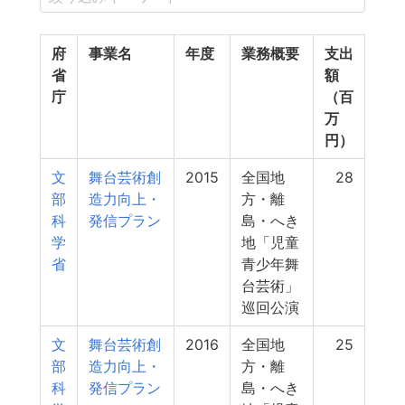
府
事業名
年度
業務概要
支出
省
額
庁
（百
万
円）
文
舞台芸術創
2015
全国地
28
部
造力向上・
方・離
科
発信プラン
島・へき
学
地「児童
省
青少年舞
台芸術」
巡回公演
文
舞台芸術創
2016
全国地
25
部
造力向上・
方・離
科
発信プラン
島・へき