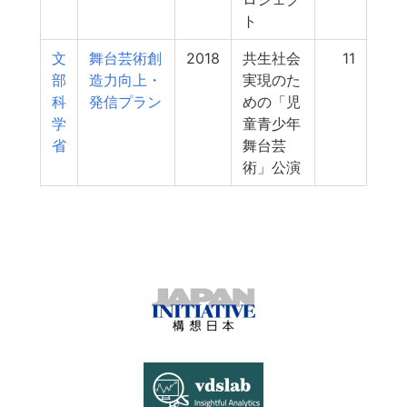
ト
文
舞台芸術創
2018
共生社会
11
部
造力向上・
実現のた
科
発信プラン
めの「児
学
童青少年
省
舞台芸
術」公演