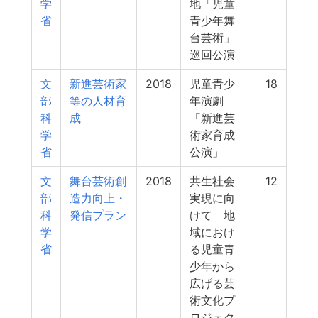
学
地「児童
省
青少年舞
台芸術」
巡回公演
文
新進芸術家
2018
児童青少
18
部
等の人材育
年演劇
科
成
「新進芸
学
術家育成
省
公演」
文
舞台芸術創
2018
共生社会
12
部
造力向上・
実現に向
科
発信プラン
けて 地
学
域におけ
省
る児童青
少年から
広げる芸
術文化プ
ロジェク