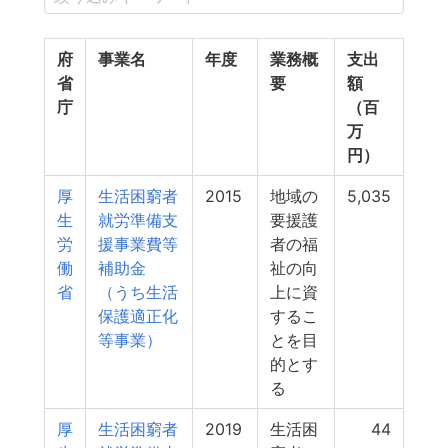
府
事業名
年度
業務概
支出
省
要
額
庁
（百
万
円）
厚
生活困窮者
2015
地域の
5,035
生
就労準備支
要援護
労
援事業費等
者の福
働
補助金
祉の向
省
（うち生活
上に資
保護適正化
するこ
等事業）
とを目
的とす
る
厚
生活困窮者
2019
生活困
44