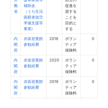
働
補助金
促進を
省
（うち生活
資する
困窮者就労
ことを
準備支援等
目的と
事業)
する
内
赤坂迎賓館
2016
ボラン
0
閣
参観経費
ティア
府
保険料
内
赤坂迎賓館
2020
ボラン
0
閣
参観経費
ティア
府
保険料
内
赤坂迎賓館
2019
ボラン
0
閣
参観経費
ティア
府
保険料