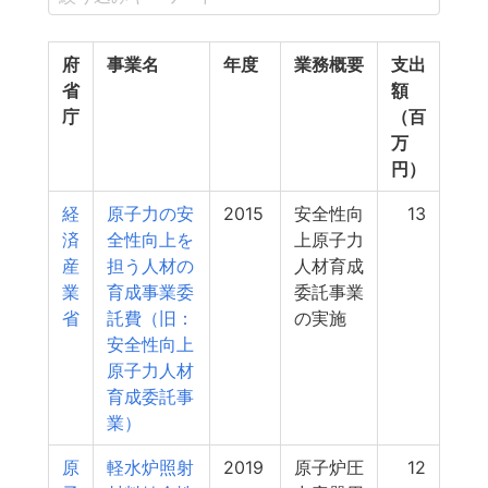
府
事業名
年度
業務概要
支出
省
額
庁
（百
万
円）
経
原子力の安
2015
安全性向
13
済
全性向上を
上原子力
産
担う人材の
人材育成
業
育成事業委
委託事業
省
託費（旧：
の実施
安全性向上
原子力人材
育成委託事
業）
原
軽水炉照射
2019
原子炉圧
12