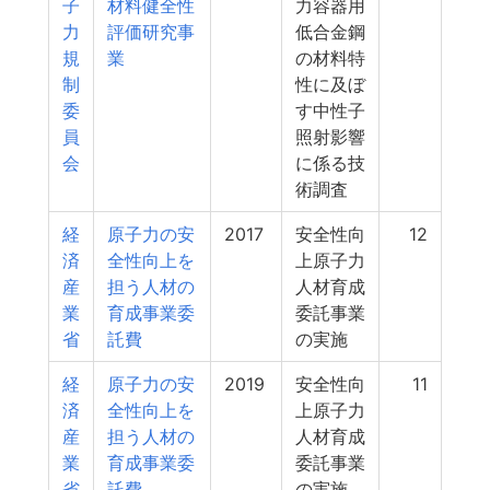
子
材料健全性
力容器用
力
評価研究事
低合金鋼
規
業
の材料特
制
性に及ぼ
委
す中性子
員
照射影響
会
に係る技
術調査
経
原子力の安
2017
安全性向
12
済
全性向上を
上原子力
産
担う人材の
人材育成
業
育成事業委
委託事業
省
託費
の実施
経
原子力の安
2019
安全性向
11
済
全性向上を
上原子力
産
担う人材の
人材育成
業
育成事業委
委託事業
省
託費
の実施