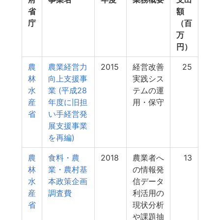
省
額
庁
（百
万
円）
農
農業経営力
2015
経営改善
25
林
向上支援事
実践シス
水
業 (平成28
テムの運
産
年度に旧担
用・保守
省
い手経営発
展支援事業
を再編)
農
食料・農
2018
農業者へ
13
林
業・農村基
の情報発
水
本政策企画
信データ
産
調査費
利活用の
省
現状分析
や課題抽