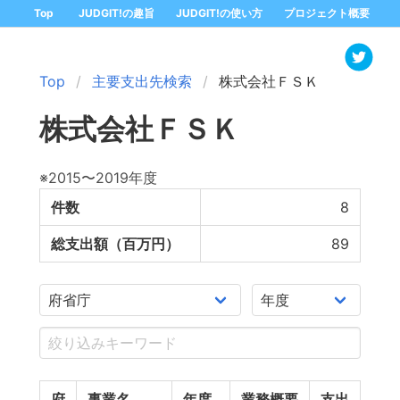
Top
JUDGIT!の趣旨
JUDGIT!の使い方
プロジェクト概要
Top
主要支出先検索
株式会社ＦＳＫ
株式会社ＦＳＫ
※2015〜2019年度
件数
8
総支出額（百万円）
89
府
事業名
年度
業務概要
支出