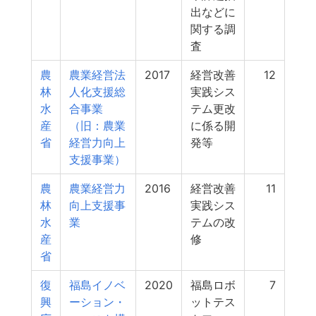
出などに
関する調
査
農
農業経営法
2017
経営改善
12
林
人化支援総
実践シス
水
合事業
テム更改
産
（旧：農業
に係る開
省
経営力向上
発等
支援事業）
農
農業経営力
2016
経営改善
11
林
向上支援事
実践シス
水
業
テムの改
産
修
省
復
福島イノベ
2020
福島ロボ
7
興
ーション・
ットテス