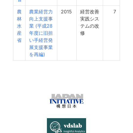
農
農業経営力
2015
経営改善
7
林
向上支援事
実践シス
水
業 (平成28
テムの改
産
年度に旧担
修
省
い手経営発
展支援事業
を再編)