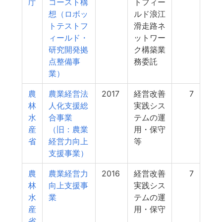
庁
コースト構
トフィー
想（ロボッ
ルド浪江
トテストフ
滑走路ネ
ィールド・
ットワー
研究開発拠
ク構築業
点整備事
務委託
業）
農
農業経営法
2017
経営改善
7
林
人化支援総
実践シス
水
合事業
テムの運
産
（旧：農業
用・保守
省
経営力向上
等
支援事業）
農
農業経営力
2016
経営改善
7
林
向上支援事
実践シス
水
業
テムの運
産
用・保守
省