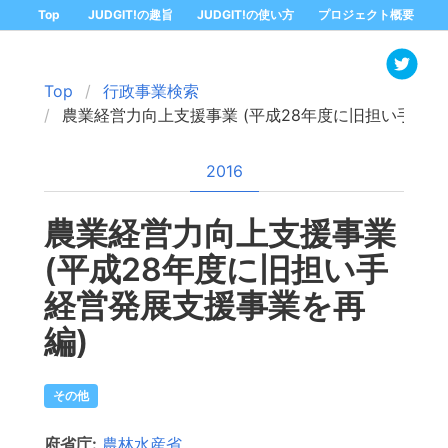
Top
JUDGIT!の趣旨
JUDGIT!の使い方
プロジェクト概要
Top
行政事業検索
農業経営力向上支援事業 (平成28年度に旧担い手経営
2016
農業経営力向上支援事業
(平成28年度に旧担い手
経営発展支援事業を再
編)
その他
府省庁:
農林水産省