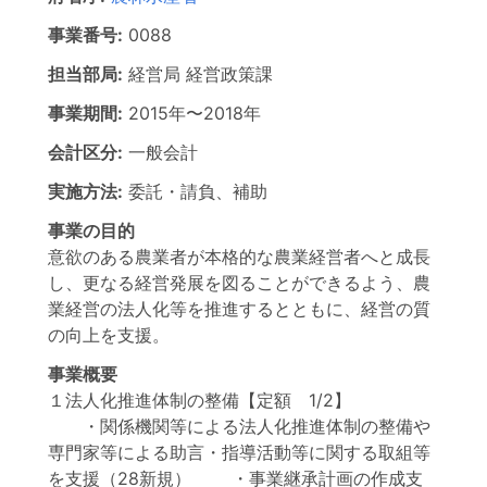
事業番号:
0088
担当部局:
経営局
経営政策課
事業期間:
2015年
〜
2018年
会計区分:
一般会計
実施方法:
委託・請負、補助
事業の目的
意欲のある農業者が本格的な農業経営者へと成長
し、更なる経営発展を図ることができるよう、農
業経営の法人化等を推進するとともに、経営の質
の向上を支援。
事業概要
１法人化推進体制の整備【定額 1/2】
・関係機関等による法人化推進体制の整備や
専門家等による助言・指導活動等に関する取組等
を支援（28新規） ・事業継承計画の作成支