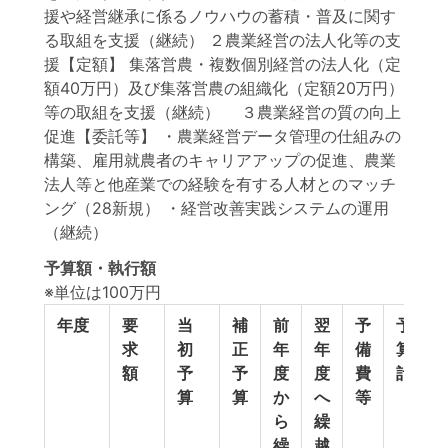
援や経営継承に係るノウハウの蓄積・普及に関す
る取組を支援（継続） ２農業経営の法人化等の支
援【定額】 集落営農・複数個別経営の法人化（定
額40万円）及び集落営農の組織化（定額20万円）
等の取組を支援（継続） ３農業経営の質の向上
促進【委託等】 ・農業経営データ管理の仕組みの
構築、雇用就農者のキャリアアップの促進、農業
法人等と他産業での経験を有する人材とのマッチ
ング（28新規） ・経営改善実践システムの運用
（継続）
予算額・執行額
※単位は100万円
年度
要
当
補
前
翌
予
予
求
初
正
年
年
備
算
額
予
予
度
度
費
計
算
算
か
へ
等
ら
繰
繰
越