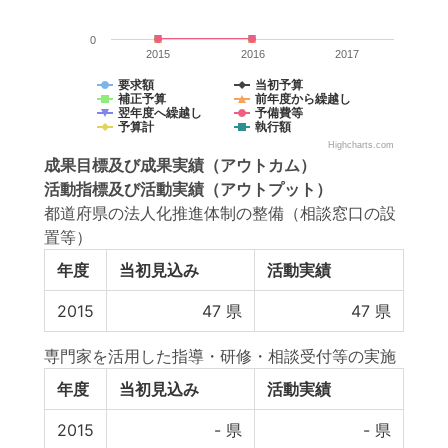
0
2015
2016
2017
要求額
当初予算
補正予算
前年度から繰越し
翌年度へ繰越し
予備費等
予算計
執行額
Highcharts.com
成果目標
及び
成果実績
（アウトカム）
活動指標
及び
活動実績
（アウトプット）
都道府県の法人化推進体制の整備（相談窓口の設
置等）
年度
当初見込み
活動実績
2015
47
県
47
県
専門家を活用した指導・研修・相談受付等の実施
年度
当初見込み
活動実績
2015
-
県
-
県