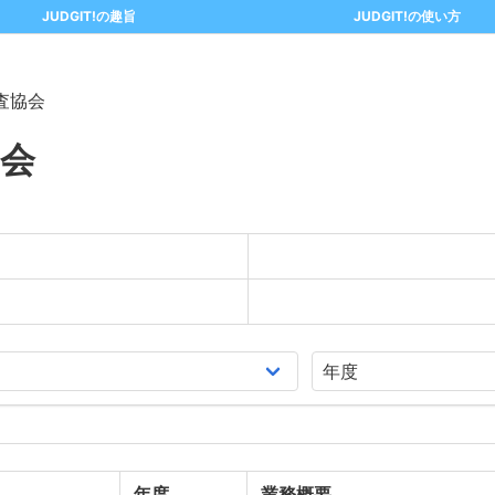
JUDGIT!の趣旨
JUDGIT!の使い方
査協会
会
年度
業務概要