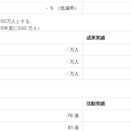
-
％ （低減率）
500万人とする。
20年度に500 万人）
成果実績
-
万人
-
万人
-
万人
活動実績
76
港
81
港