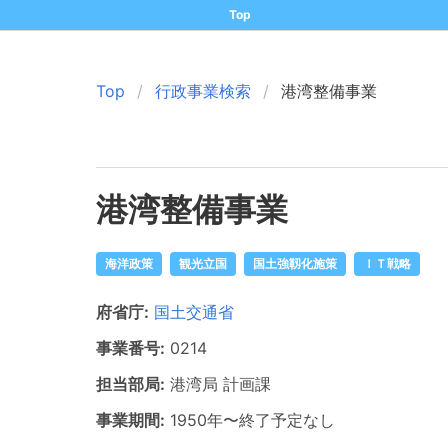
Top
Top
行政事業検索
港湾整備事業
港湾整備事業
海洋政策
観光立国
国土強靱化施策
ＩＴ戦略
府省庁:
国土交通省
事業番号:
0214
担当部局:
港湾局
計画課
事業期間:
1950年
〜
終了予定なし