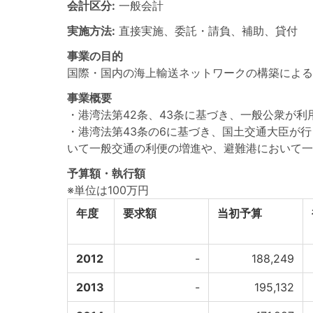
会計区分:
一般会計
実施方法:
直接実施、委託・請負、補助、貸付
事業の目的
国際・国内の海上輸送ネットワークの構築による
事業概要
・港湾法第42条、43条に基づき、一般公衆が
・港湾法第43条の6に基づき、国土交通大臣が
いて一般交通の利便の増進や、避難港において一
予算額・執行額
※単位は100万円
年度
要求額
当初予算
2012
-
188,249
2013
-
195,132