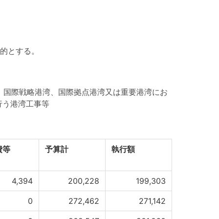
的とする。
き、国際戦略港湾、国際拠点港湾又は重要港湾にお
行う港湾工事等
費等
予算計
執行額
4,394
200,228
199,303
0
272,462
271,142