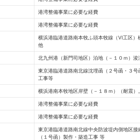
港湾整備事業に必要な経費
港湾整備事業に必要な経費
横浜港臨港道路南本牧ふ頭本牧線（Ⅵ工区）
他
北九州港（新門司地区）泊地（－１０ｍ）浚
東京港臨港道路南北線沈埋函（２号函・３号
工事等
横浜港南本牧地区岸壁（－１８ｍ）（耐震）
港湾整備事業に必要な経費
港湾整備事業に必要な経費
東京港臨港道路南北線中央防波堤内側地区接
（１号函）製作・築造工事 等