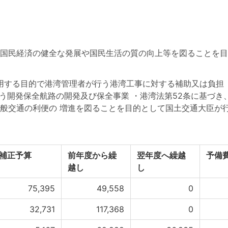
国民経済の健全な発展や国民生活の質の向上等を図ることを目
利用する目的で港湾管理者が行う港湾工事に対する補助又は負担
行う開発保全航路の開発及び保全事業 ・港湾法第52条に基づ
般交通の利便の 増進を図ることを目的として国土交通大臣が
補正予算
前年度から繰
翌年度へ繰越
予備
越し
し
75,395
49,558
0
32,731
117,368
0