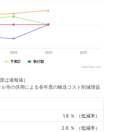
2018
2019
2020
予算計
執行額
Highcharts.com
年度は速報値］
ナル等の供用による各年度の輸送コスト削減便益
1.9
％ （低減率）
2.6
％ （低減率）