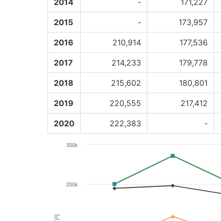
2014
-
171,227
2015
-
173,957
2016
210,914
177,536
2017
214,233
179,778
2018
215,602
180,801
2019
220,555
217,412
2020
222,383
-
300k
200k