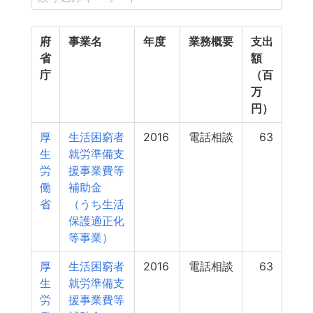
府
事業名
年度
業務概要
支出
省
額
庁
（百
万
円）
厚
生活困窮者
2016
電話相談
63
生
就労準備支
労
援事業費等
働
補助金
省
（うち生活
保護適正化
等事業）
厚
生活困窮者
2016
電話相談
63
生
就労準備支
労
援事業費等