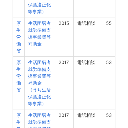
保護適正化
等事業）
厚
生活困窮者
2015
電話相談
55
生
就労準備支
労
援事業費等
働
補助金
省
厚
生活困窮者
2017
電話相談
53
生
就労準備支
労
援事業費等
働
補助金
省
（うち生活
保護適正化
等事業）
厚
生活困窮者
2017
電話相談
53
生
就労準備支