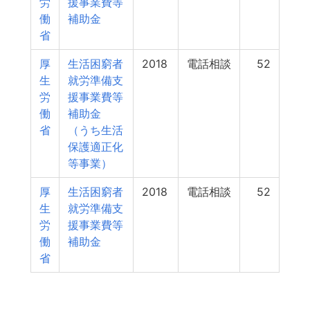
労
援事業費等
働
補助金
省
厚
生活困窮者
2018
電話相談
52
生
就労準備支
労
援事業費等
働
補助金
省
（うち生活
保護適正化
等事業）
厚
生活困窮者
2018
電話相談
52
生
就労準備支
労
援事業費等
働
補助金
省