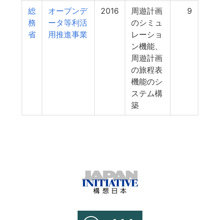
総
オープンデ
2016
周遊計画
9
務
ータ等利活
のシミュ
省
用推進事業
レーショ
ン機能、
周遊計画
の旅程表
機能のシ
ステム構
築