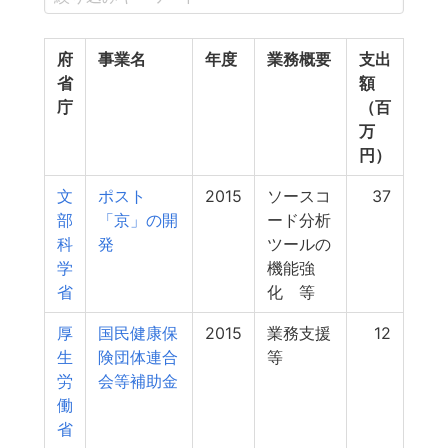
府
事業名
年度
業務概要
支出
省
額
庁
（百
万
円）
文
ポスト
2015
ソースコ
37
部
「京」の開
ード分析
科
発
ツールの
学
機能強
省
化 等
厚
国民健康保
2015
業務支援
12
生
険団体連合
等
労
会等補助金
働
省