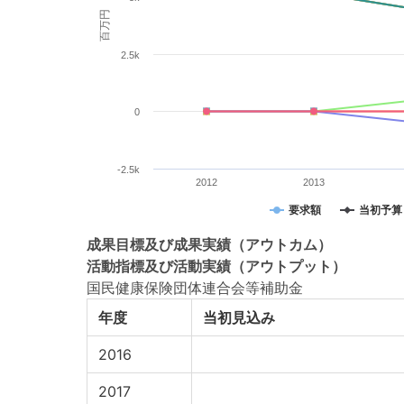
百万円
2.5k
0
-2.5k
2012
2013
要求額
当初予算
成果目標
及び
成果実績
（アウトカム）
活動指標
及び
活動実績
（アウトプット）
国民健康保険団体連合会等補助金
年度
当初見込み
2016
2017