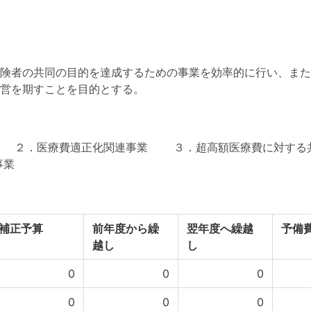
険者の共同の目的を達成するための事業を効率的に行い、また
営を期すことを目的とする。
２．医療費適正化関連事業 ３．超高額医療費に対する共
事業
補正予算
前年度から繰
翌年度へ繰越
予備
越し
し
0
0
0
0
0
0