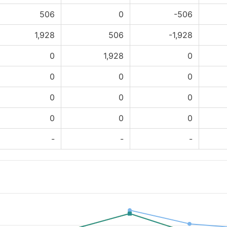
506
0
-506
1,928
506
-1,928
0
1,928
0
0
0
0
0
0
0
0
0
0
-
-
-