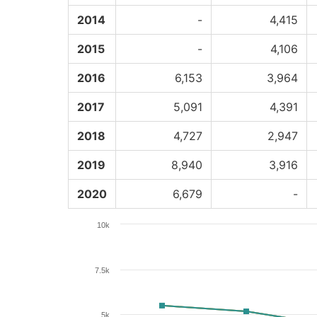
2014
-
4,415
2015
-
4,106
2016
6,153
3,964
2017
5,091
4,391
2018
4,727
2,947
2019
8,940
3,916
2020
6,679
-
10k
7.5k
5k