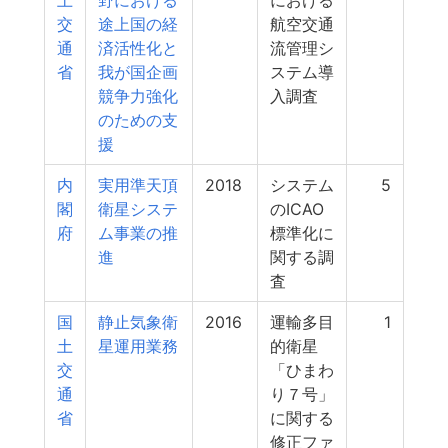
土
野における
における
交
途上国の経
航空交通
通
済活性化と
流管理シ
省
我が国企画
ステム導
競争力強化
入調査
のための支
援
内
実用準天頂
2018
システム
5
閣
衛星システ
のICAO
府
ム事業の推
標準化に
進
関する調
査
国
静止気象衛
2016
運輸多目
1
土
星運用業務
的衛星
交
「ひまわ
通
り７号」
省
に関する
修正ファ