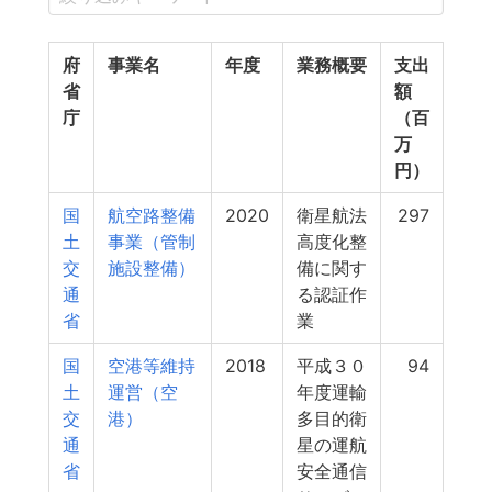
府
事業名
年度
業務概要
支出
省
額
庁
（百
万
円）
国
航空路整備
2020
衛星航法
297
土
事業（管制
高度化整
交
施設整備）
備に関す
通
る認証作
省
業
国
空港等維持
2018
平成３０
94
土
運営（空
年度運輸
交
港）
多目的衛
通
星の運航
省
安全通信