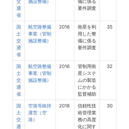
交
施設整備）
備に係る
通
要件調査
省
国
航空路整備
2016
衛星を利
35
土
事業（管制
用した整
交
施設整備）
備に係る
通
要件調査
省
国
航空路整備
2016
管制用衛
32
土
事業（管制
星システ
交
施設整備）
ムの製造
通
にかかる
省
監督補助
国
空港等維持
2018
信頼性技
30
土
運営（空
術管理業
交
港）
務の高度
通
化に関す