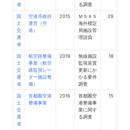
省
る調査
国
空港等維持
2015
ＭＳＡＳ
29
土
運営（空
海外標定
交
港）
局施設管
通
理請負
省
国
航空路整備
2019
無線施設
18
土
事業（航空
監視装置
交
路監視レー
更新にか
通
ダー施設整
かる要件
省
備）
調査
国
首都圏空港
2016
首都圏空
15
土
整備事業
港整備事
交
業に関す
通
る調査
省