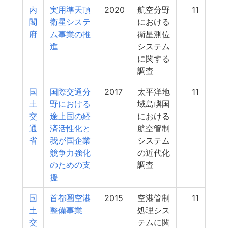
内
実用準天頂
2020
航空分野
11
閣
衛星システ
における
府
ム事業の推
衛星測位
進
システム
に関する
調査
国
国際交通分
2017
太平洋地
11
土
野における
域島嶼国
交
途上国の経
における
通
済活性化と
航空管制
省
我が国企業
システム
競争力強化
の近代化
のための支
調査
援
国
首都圏空港
2015
空港管制
11
土
整備事業
処理シス
交
テムに関