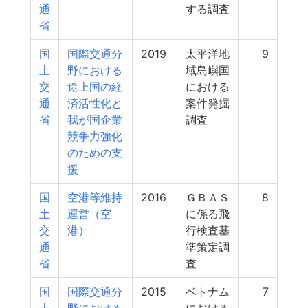
通
する調査
省
国
国際交通分
2019
太平洋地
9
土
野における
域島嶼国
交
途上国の経
における
通
済活性化と
案件発掘
省
我が国企業
調査
競争力強化
のための支
援
国
空港等維持
2016
ＧＢＡＳ
8
土
運営（空
に係る飛
交
港）
行検査基
通
準策定調
省
査
国
国際交通分
2015
ベトナム
7