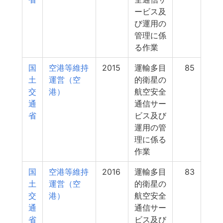
ービス及
び運用の
管理に係
る作業
国
空港等維持
2015
運輸多目
85
土
運営（空
的衛星の
交
港）
航空安全
通
通信サー
省
ビス及び
運用の管
理に係る
作業
国
空港等維持
2016
運輸多目
83
土
運営（空
的衛星の
交
港）
航空安全
通
通信サー
省
ビス及び