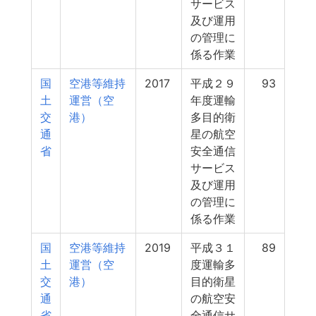
サービス
及び運用
の管理に
係る作業
国
空港等維持
2017
平成２９
93
土
運営（空
年度運輸
交
港）
多目的衛
通
星の航空
省
安全通信
サービス
及び運用
の管理に
係る作業
国
空港等維持
2019
平成３１
89
土
運営（空
度運輸多
交
港）
目的衛星
通
の航空安
省
全通信サ