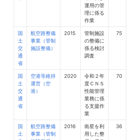
運用の管
理に係る
作業
国
航空路整備
2015
管制施設
75
土
事業（管制
の整備に
交
施設整備）
係る検討
通
調査
省
国
空港等維持
2020
令和２年
70
土
運営（空
度ＣＮＳ
交
港）
性能管理
通
業務に係
省
る支援作
業
国
航空路整備
2016
衛星を利
36
土
事業（管制
用した整