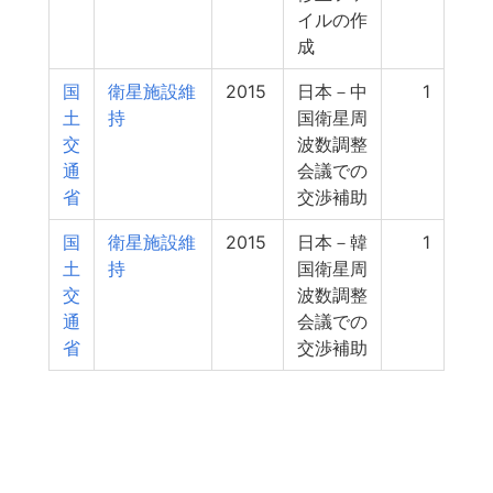
イルの作
成
国
衛星施設維
2015
日本－中
1
土
持
国衛星周
交
波数調整
通
会議での
省
交渉補助
国
衛星施設維
2015
日本－韓
1
土
持
国衛星周
交
波数調整
通
会議での
省
交渉補助