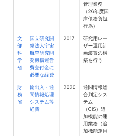
管理業務
（26年度国
庫債務負担
行為）
文
国立研究開
2017
研究用レー
4
部
発法人宇宙
ザー運用計
科
航空研究開
画装置の構
学
発機構運営
築を行う
省
費交付金に
必要な経費
財
輸出入・通
2020
通関情報総
3
務
関情報処理
合判定シス
省
システム等
テム
経費
（CIS）追
加機能の運
用業務（追
加機能運用