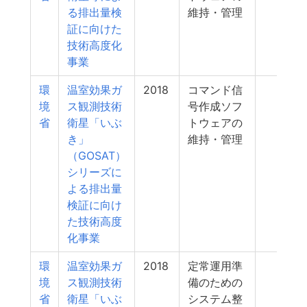
る排出量検
維持・管理
証に向けた
技術高度化
事業
環
温室効果ガ
2018
コマンド信
1
境
ス観測技術
号作成ソフ
省
衛星「いぶ
トウェアの
き」
維持・管理
（GOSAT）
シリーズに
よる排出量
検証に向け
た技術高度
化事業
環
温室効果ガ
2018
定常運用準
1
境
ス観測技術
備のための
省
衛星「いぶ
システム整