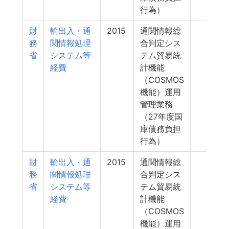
行為）
財
輸出入・通
2015
通関情報総
4
務
関情報処理
合判定シス
省
システム等
テム貿易統
経費
計機能
（COSMOS
機能）運用
管理業務
（27年度国
庫債務負担
行為）
財
輸出入・通
2015
通関情報総
4
務
関情報処理
合判定シス
省
システム等
テム貿易統
経費
計機能
（COSMOS
機能）運用