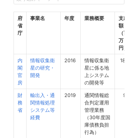
府
事業名
年度
業務概要
支出
省
額
庁
（百
万
円）
内
情報収集衛
2016
情報収集衛
186
閣
星の研究・
星に係る地
官
開発
上システム
房
の開発等
財
輸出入・通
2019
通関情報総
91
務
関情報処理
合判定運用
省
システム等
管理業務
経費
（30年度国
庫債務負担
行為）