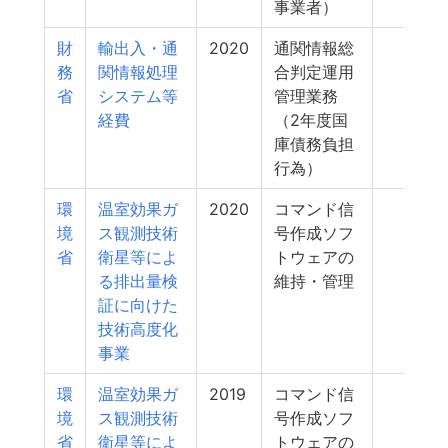
事業者）
財
輸出入・通
2020
通関情報総
2
務
関情報処理
合判定運用
省
システム等
管理業務
経費
（2年度国
庫債務負担
行為）
環
温室効果ガ
2020
コマンド信
2
境
ス観測技術
号作成ソフ
省
衛星等によ
トウェアの
る排出量検
維持・管理
証に向けた
技術高度化
事業
環
温室効果ガ
2019
コマンド信
2
境
ス観測技術
号作成ソフ
省
衛星等によ
トウェアの