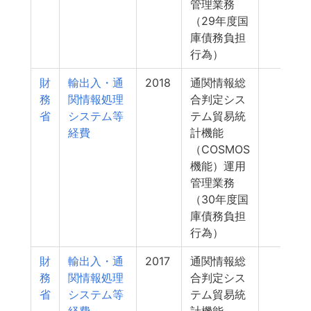
管理業務
（29年度国
庫債務負担
行為）
財
輸出入・通
2018
通関情報総
4
務
関情報処理
合判定シス
省
システム等
テム貿易統
経費
計機能
（COSMOS
機能）運用
管理業務
（30年度国
庫債務負担
行為）
財
輸出入・通
2017
通関情報総
4
務
関情報処理
合判定シス
省
システム等
テム貿易統