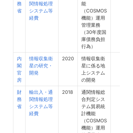
務
関情報処理
能
省
システム等
（COSMOS
経費
機能）運用
管理業務
（30年度国
庫債務負担
行為）
内
情報収集衛
2020
情報収集衛
7
閣
星の研究・
星に係る地
官
開発
上システム
房
の開発
財
輸出入・通
2018
通関情報総
4
務
関情報処理
合判定シス
省
システム等
テム貿易統
経費
計機能
（COSMOS
機能）運用