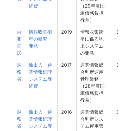
経費
（29年度国
庫債務負担
行為）
内
情報収集衛
2019
情報収集衛
35
閣
星の研究・
星に係る地
官
開発
上システム
房
の開発
財
輸出入・通
2017
通関情報総
30
務
関情報処理
合判定運用
省
システム等
管理業務
経費
（28年度国
庫債務負担
行為）
財
輸出入・通
2016
通関情報総
30
務
関情報処理
合判定シス
省
システム等
テム運用管