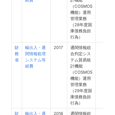
経費
計機能
（COSMOS
機能）運用
管理業務
（28年度国
庫債務負担
行為）
財
輸出入・通
2017
通関情報総
4
務
関情報処理
合判定シス
省
システム等
テム貿易統
経費
計機能
（COSMOS
機能）運用
管理業務
（29年度国
庫債務負担
行為）
財
輸出入・通
2016
通関情報総
4