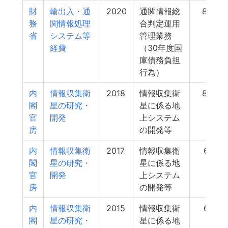
財
輸出入・通
2020
通関情報総
88
務
関情報処理
合判定運用
省
システム等
管理業務
経費
（30年度国
庫債務負担
行為）
内
情報収集衛
2018
情報収集衛
85
閣
星の研究・
星に係る地
官
開発
上システム
房
の開発等
内
情報収集衛
2017
情報収集衛
61
閣
星の研究・
星に係る地
官
開発
上システム
房
の開発等
内
情報収集衛
2015
情報収集衛
61
閣
星の研究・
星に係る地