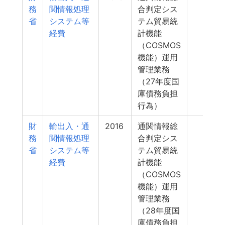
務
関情報処理
合判定シス
省
システム等
テム貿易統
経費
計機能
（COSMOS
機能）運用
管理業務
（27年度国
庫債務負担
行為）
財
輸出入・通
2016
通関情報総
4
務
関情報処理
合判定シス
省
システム等
テム貿易統
経費
計機能
（COSMOS
機能）運用
管理業務
（28年度国
庫債務負担