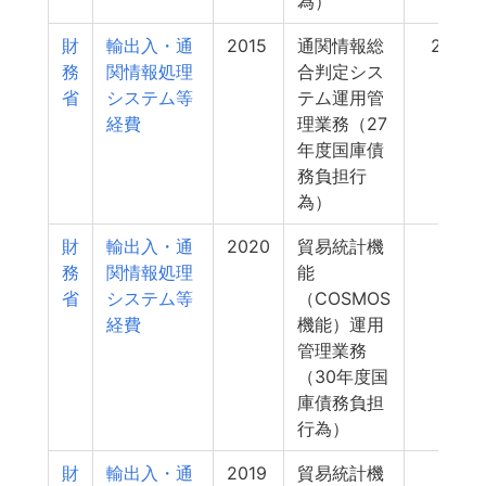
為）
財
輸出入・通
2015
通関情報総
29
務
関情報処理
合判定シス
省
システム等
テム運用管
経費
理業務（27
年度国庫債
務負担行
為）
財
輸出入・通
2020
貿易統計機
8
務
関情報処理
能
省
システム等
（COSMOS
経費
機能）運用
管理業務
（30年度国
庫債務負担
行為）
財
輸出入・通
2019
貿易統計機
8