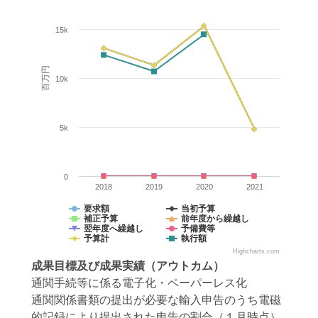
15k
百万円
10k
5k
0
2018
2019
2020
2021
要求額
当初予算
補正予算
前年度から繰越し
翌年度へ繰越し
予備費等
予算計
執行額
Highcharts.com
成果目標
及び
成果実績
（アウトカム）
通関手続等に係る電子化・ペーパーレス化
通関関係書類の提出が必要な輸入申告のうち電磁
的記録により提出された申告の割合（１月時点）