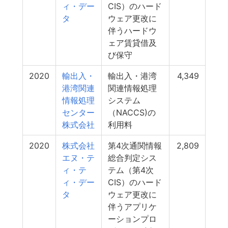
ィ・デー
CIS）のハード
タ
ウェア更改に
伴うハードウ
ェア賃貸借及
び保守
2020
輸出入・
輸出入・港湾
4,349
港湾関連
関連情報処理
情報処理
システム
センター
（NACCS)の
株式会社
利用料
2020
株式会社
第4次通関情報
2,809
エヌ・テ
総合判定シス
ィ・テ
テム（第4次
ィ・デー
CIS）のハード
タ
ウェア更改に
伴うアプリケ
ーションプロ