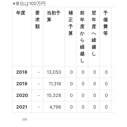
※単位は100万円
年度
要
当初予
補
前
翌
予
予算
求
算
正
年
年
備
額
予
度
度
費
算
か
へ
等
ら
繰
繰
越
越
し
し
2018
-
13,050
0
0
0
0
13,05
2019
-
11,316
0
0
0
0
11,3
2020
-
15,328
0
0
0
0
15,32
2021
-
4,796
0
0
0
0
4,79
20k