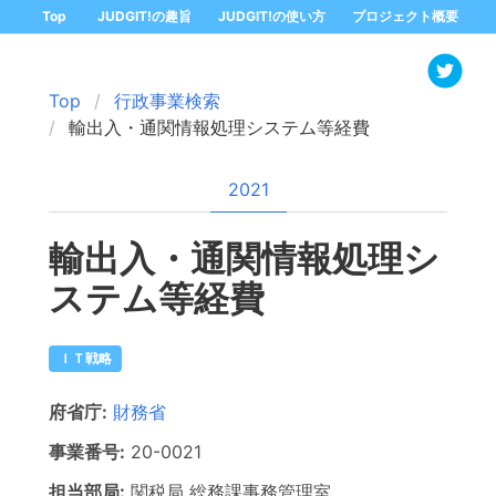
Top
JUDGIT!の趣旨
JUDGIT!の使い方
プロジェクト概要
Top
行政事業検索
輸出入・通関情報処理システム等経費
2021
輸出入・通関情報処理シ
ステム等経費
ＩＴ戦略
府省庁:
財務省
事業番号:
20-
0021
担当部局:
関税局
総務課事務管理室