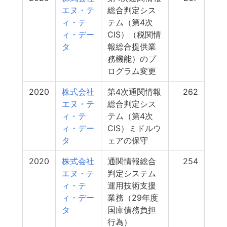
エヌ・テ
総合判定シス
ィ・テ
テム（第4次
ィ・デー
CIS）（税関情
タ
報総合提供業
務機能）のプ
ログラム変更
2020
株式会社
第4次通関情報
262
エヌ・テ
総合判定シス
ィ・テ
テム（第4次
ィ・デー
CIS）ミドルウ
タ
ェアの保守
2020
株式会社
通関情報総合
254
エヌ・テ
判定システム
ィ・テ
運用技術支援
ィ・デー
業務（29年度
タ
国庫債務負担
行為）