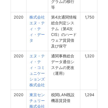
グラムの移行
等
2020
株式会社
第4次通関情報
1,750
エヌ・テ
総合判定シス
ィ・テ
テム（第4次
ィ・デー
CIS）のハード
タ
ウェア賃貸借
及び保守
2020
エヌ・テ
通関事務総合
1,320
ィ・テ
データ通信シ
ィ・コミ
ステムの更改
ュニケー
（運用）
ションズ
株式会社
2020
東京セン
税関LAN既設
1,294
チュリー
機器賃貸借
株式会社