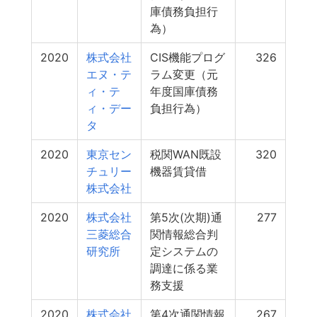
庫債務負担行
為）
2020
株式会社
CIS機能プログ
326
エヌ・テ
ラム変更（元
ィ・テ
年度国庫債務
ィ・デー
負担行為）
タ
2020
東京セン
税関WAN既設
320
チュリー
機器賃貸借
株式会社
2020
株式会社
第5次(次期)通
277
三菱総合
関情報総合判
研究所
定システムの
調達に係る業
務支援
2020
株式会社
第4次通関情報
267