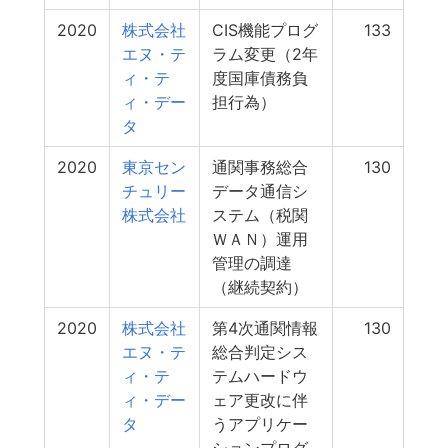
2020
株式会社
CIS機能プログ
133
エヌ・テ
ラム変更（2年
ィ・テ
度国庫債務負
ィ・デー
担行為）
タ
2020
東京セン
通関事務総合
130
チュリー
データ通信シ
株式会社
ステム（税関
ＷＡＮ）運用
管理の調達
（継続契約）
2020
株式会社
第4次通関情報
130
エヌ・テ
総合判定シス
ィ・テ
テムハードウ
ィ・デー
ェア更改に伴
タ
うアプリケー