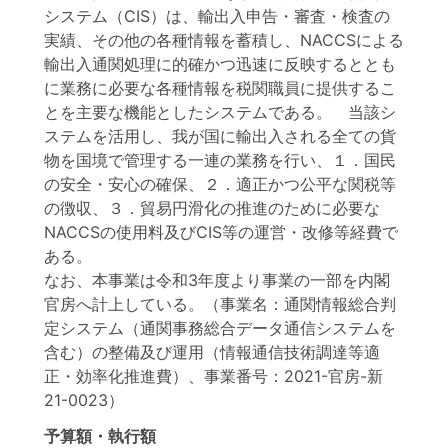
システム（CIS）は、輸出入申告・審査・検査の
実績、その他の各種情報を蓄積し、NACCSによる
輸出入通関処理に的確かつ迅速に反映するととも
に業務に必要な各種情報を税関職員に提供するこ
とを主要な機能としたシステムである。 当該シ
ステムを活用し、我が国に輸出入される全ての貨
物を国境で管理する一連の業務を行い、１．国民
の安全・安心の確保、２．適正かつ公平な関税等
の徴収、３．貿易円滑化の推進のために必要な
NACCSの使用料及びCIS等の運営・改修等経費で
ある。
なお、本事業は令和3年度より事業の一部を内閣
官房へ計上している。（事業名：通関情報総合判
定システム（通関事務総合データ通信システムを
含む）の整備及び運用（情報通信技術調達等適
正・効率化推進費）、事業番号：2021-官房-新
21-0023）
予算額・執行額