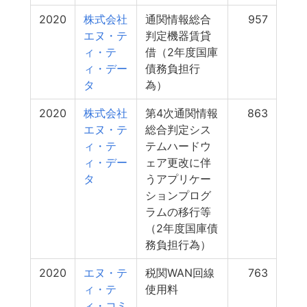
2020
株式会社
通関情報総合
957
エヌ・テ
判定機器賃貸
ィ・テ
借（2年度国庫
ィ・デー
債務負担行
タ
為）
2020
株式会社
第4次通関情報
863
エヌ・テ
総合判定シス
ィ・テ
テムハードウ
ィ・デー
ェア更改に伴
タ
うアプリケー
ションプログ
ラムの移行等
（2年度国庫債
務負担行為）
2020
エヌ・テ
税関WAN回線
763
ィ・テ
使用料
ィ・コミ