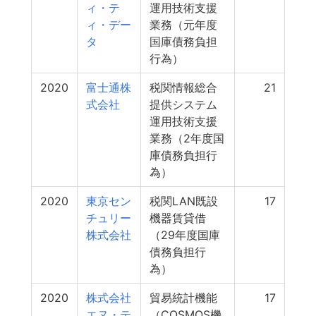
ィ・テ
運用技術支援
ィ・デー
業務（元年度
タ
国庫債務負担
行為）
2020
富士通株
税関情報総合
21
式会社
提供システム
運用技術支援
業務（2年度国
庫債務負担行
為）
2020
東京セン
税関LAN既設
17
チュリー
機器賃貸借
株式会社
（29年度国庫
債務負担行
為）
2020
株式会社
貿易統計機能
17
エヌ・テ
（COSMOS機