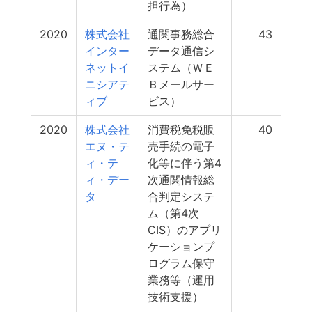
担行為）
2020
株式会社
通関事務総合
43
インター
データ通信シ
ネットイ
ステム（ＷＥ
ニシアテ
Ｂメールサー
ィブ
ビス）
2020
株式会社
消費税免税販
40
エヌ・テ
売手続の電子
ィ・テ
化等に伴う第4
ィ・デー
次通関情報総
タ
合判定システ
ム（第4次
CIS）のアプリ
ケーションプ
ログラム保守
業務等（運用
技術支援）