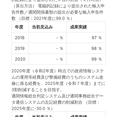
（算出方法） 電磁的記録により提出された輸入申
告件数／通関関係書類の提出が必要な輸入申告件
数
（目標：2021年度に99.0 ％）
年度
当初見込み
成果実績
2018
-
％
97
％
2019
-
％
98
％
2020
-
％
99
％
2020年度（令和2年度）時点での政府情報システ
ムの運用等経費及び整備経費のうちのシステム改
修に係る経費を、2025年度（令和７年度）までに
3割削減することを目指す。
通関情報総合判定システム及び通関事務総合デー
タ通信システムの左記経費の削減割合
（目標：
2025年度に-30.0 ％）