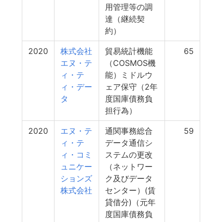
用管理等の調
達（継続契
約）
2020
株式会社
貿易統計機能
65
エヌ・テ
（COSMOS機
ィ・テ
能）ミドルウ
ィ・デー
ェア保守（2年
タ
度国庫債務負
担行為）
2020
エヌ・テ
通関事務総合
59
ィ・テ
データ通信シ
ィ・コミ
ステムの更改
ュニケー
（ネットワー
ションズ
ク及びデータ
株式会社
センター）(賃
貸借分)（元年
度国庫債務負