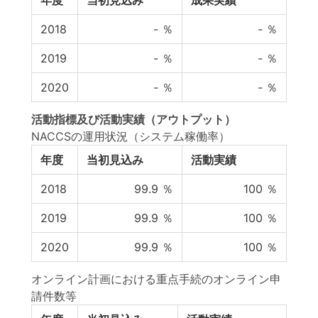
年度
当初見込み
成果実績
2018
-
％
-
％
2019
-
％
-
％
2020
-
％
-
％
活動指標
及び
活動実績
（アウトプット）
NACCSの運用状況（システム稼働率）
年度
当初見込み
活動実績
2018
99.9
％
100
％
2019
99.9
％
100
％
2020
99.9
％
100
％
オンライン計画における重点手続のオンライン申
請件数等