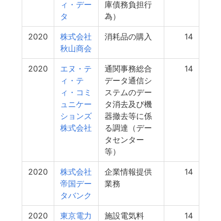
ィ・デー
庫債務負担行
タ
為）
2020
株式会社
消耗品の購入
14
秋山商会
2020
エヌ・テ
通関事務総合
14
ィ・テ
データ通信シ
ィ・コミ
ステムのデー
ュニケー
タ消去及び機
ションズ
器撤去等に係
株式会社
る調達（デー
タセンター
等）
2020
株式会社
企業情報提供
14
帝国デー
業務
タバンク
2020
東京電力
施設電気料
14