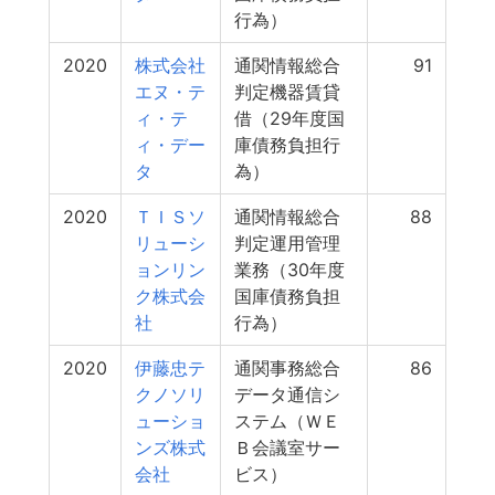
行為）
2020
株式会社
通関情報総合
91
エヌ・テ
判定機器賃貸
ィ・テ
借（29年度国
ィ・デー
庫債務負担行
タ
為）
2020
ＴＩＳソ
通関情報総合
88
リューシ
判定運用管理
ョンリン
業務（30年度
ク株式会
国庫債務負担
社
行為）
2020
伊藤忠テ
通関事務総合
86
クノソリ
データ通信シ
ューショ
ステム（ＷＥ
ンズ株式
Ｂ会議室サー
会社
ビス）