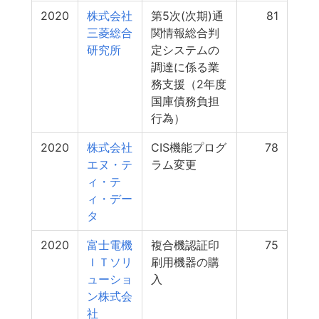
2020
株式会社
第5次(次期)通
81
三菱総合
関情報総合判
研究所
定システムの
調達に係る業
務支援（2年度
国庫債務負担
行為）
2020
株式会社
CIS機能プログ
78
エヌ・テ
ラム変更
ィ・テ
ィ・デー
タ
2020
富士電機
複合機認証印
75
ＩＴソリ
刷用機器の購
ューショ
入
ン株式会
社