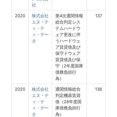
社
2020
株式会社
第4次通関情報
137
エヌ・テ
総合判定シス
ィ・テ
テムハードウ
ィ・デー
ェア更改に伴
タ
うハードウェ
ア賃貸借及び
保守ドウェア
賃貸借及び保
守（2年度国庫
債務負担行
為）
2020
株式会社
通関情報総合
136
エヌ・テ
判定機器賃貸
ィ・テ
借（28年度国
ィ・デー
庫債務負担行
タ
為）