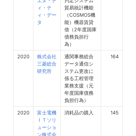
エヌ・テ
判定システム
ィ・テ
貿易統計機能
ィ・デー
（COSMOS機
タ
能）機器賃貸
借（2年度国庫
債務負担行
為）
2020
株式会社
通関事務総合
164
三菱総合
データ通信シ
研究所
ステム更改に
係る工程管理
業務支援（元
年度国庫債務
負担行為）
2020
富士電機
消耗品の購入
145
ＩＴソリ
ューショ
ン株式会