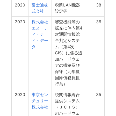
2020
富士通株
税関LAN機器
38
式会社
設定等
2020
株式会社
審査機能等の
36
エヌ・テ
拡充に伴う第4
ィ・テ
次通関情報総
ィ・デー
合判定システ
タ
ム（第4次
CIS）に係る追
加ハードウェ
アの構築及び
保守（元年度
国庫債務負担
行為）
2020
東京セン
税関情報総合
35
チュリー
提供システム
株式会社
（ＪＣＩＳ）
のハードウェ