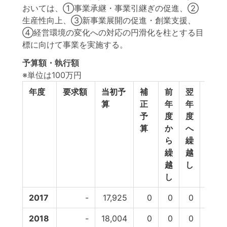
おいては、①事業承継・事業引継ぎの促進、②
生産性向上、③新事業展開の促進・創業支援、
④経営環境の変化への対応の円滑化を柱とする目
標に向けて事業を実施する。
予算額・執行額
※単位は100万円
年度
要求額
当初予
補
前
翌
予
算
正
年
年
備
予
度
度
費
算
か
へ
等
ら
繰
繰
越
越
し
し
2017
-
17,925
0
0
0
0
2018
-
18,004
0
0
0
0