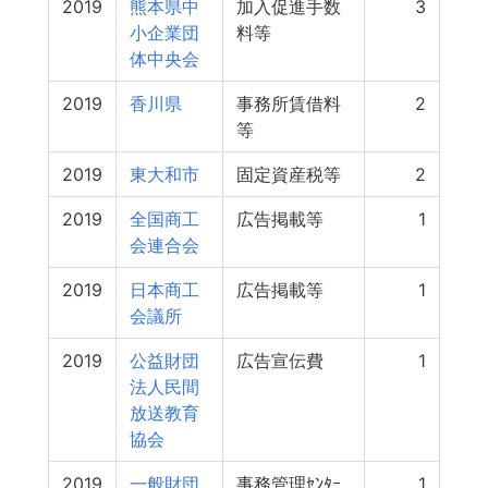
2019
熊本県中
加入促進手数
3
小企業団
料等
体中央会
2019
香川県
事務所賃借料
2
等
2019
東大和市
固定資産税等
2
2019
全国商工
広告掲載等
1
会連合会
2019
日本商工
広告掲載等
1
会議所
2019
公益財団
広告宣伝費
1
法人民間
放送教育
協会
2019
一般財団
事務管理ｾﾝﾀｰ
1