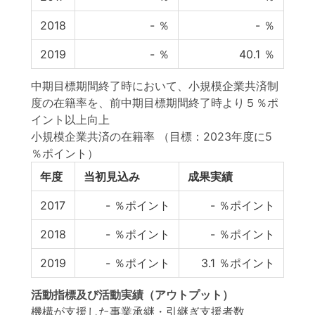
2018
-
％
-
％
2019
-
％
40.1
％
中期目標期間終了時において、小規模企業共済制
度の在籍率を、前中期目標期間終了時より５％ポ
イント以上向上
小規模企業共済の在籍率
（目標：2023年度に5
％ポイント）
年度
当初見込み
成果実績
2017
-
％ポイント
-
％ポイント
2018
-
％ポイント
-
％ポイント
2019
-
％ポイント
3.1
％ポイント
活動指標
及び
活動実績
（アウトプット）
機構が支援した事業承継・引継ぎ支援者数