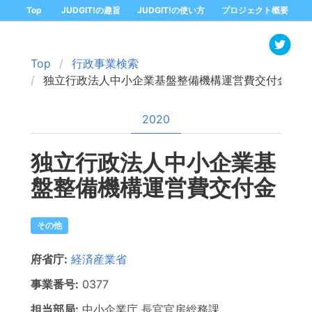
Top
JUDGIT!の趣旨
JUDGIT!の使い方
プロジェクト概要
Top
行政事業検索
独立行政法人中小企業基盤整備機構運営費交付金
2020
独立行政法人中小企業基
盤整備機構運営費交付金
その他
府省庁:
経済産業省
事業番号:
0377
担当部局:
中小企業庁
長官官房総務課