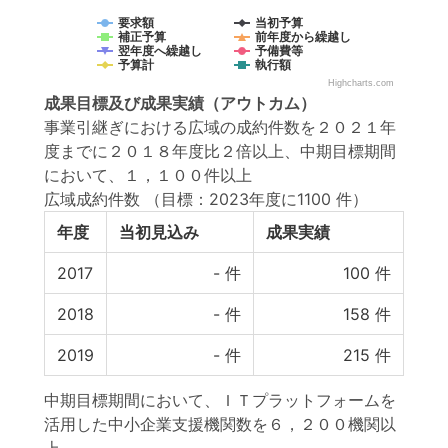
要求額
当初予算
補正予算
前年度から繰越し
翌年度へ繰越し
予備費等
予算計
執行額
Highcharts.com
成果目標
及び
成果実績
（アウトカム）
事業引継ぎにおける広域の成約件数を２０２１年
度までに２０１８年度比２倍以上、中期目標期間
において、１，１００件以上
広域成約件数
（目標：2023年度に1100 件）
年度
当初見込み
成果実績
2017
-
件
100
件
2018
-
件
158
件
2019
-
件
215
件
中期目標期間において、ＩＴプラットフォームを
活用した中小企業支援機関数を６，２００機関以