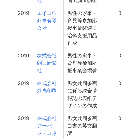
社
画出演者謝金
2019
エイコウ
男性の家事・
0
商事有限
育児等参加応
会社
援事業関連自
治体支援用品
作成
2019
株式会社
男性の家事・
0
朝日新聞
育児等参加応
社
援事業会場費
2019
株式会社
男女共同参画
0
外為印刷
に係る総合情
報誌の表紙デ
ザインの作成
2019
株式会社
男女共同参画
0
アーバ
白書の英文翻
ン・コネ
訳