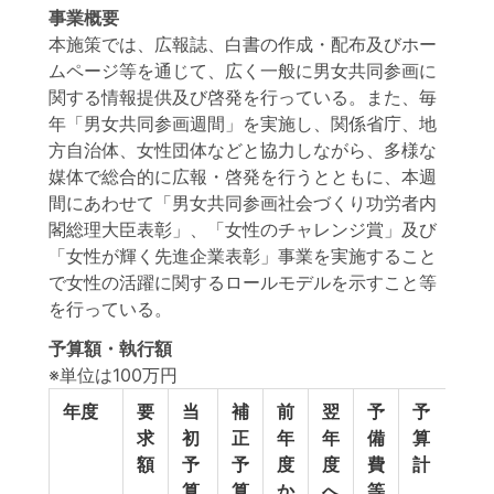
事業概要
本施策では、広報誌、白書の作成・配布及びホー
ムページ等を通じて、広く一般に男女共同参画に
関する情報提供及び啓発を行っている。また、毎
年「男女共同参画週間」を実施し、関係省庁、地
方自治体、女性団体などと協力しながら、多様な
媒体で総合的に広報・啓発を行うとともに、本週
間にあわせて「男女共同参画社会づくり功労者内
閣総理大臣表彰」、「女性のチャレンジ賞」及び
「女性が輝く先進企業表彰」事業を実施すること
で女性の活躍に関するロールモデルを示すこと等
を行っている。
予算額・執行額
※単位は100万円
年度
要
当
補
前
翌
予
予
執
求
初
正
年
年
備
算
行
額
予
予
度
度
費
計
額
算
算
か
へ
等