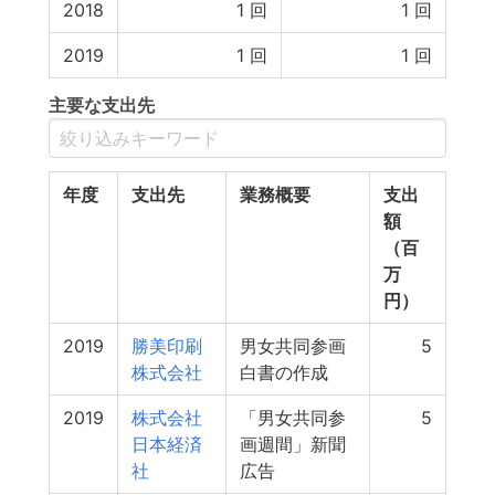
2018
1
回
1
回
2019
1
回
1
回
主要な支出先
年度
支出先
業務概要
支出
額
（百
万
円）
2019
勝美印刷
男女共同参画
5
株式会社
白書の作成
2019
株式会社
「男女共同参
5
日本経済
画週間」新聞
社
広告