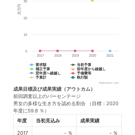
30
百万円
20
10
0
2017
2018
2019
2020
2021
要求額
当初予算
補正予算
前年度から繰越し
翌年度へ繰越し
予備費等
予算計
執行額
Highcharts.com
成果目標
及び
成果実績
（アウトカム）
前回調査以上のパーセンテージ
男女の多様な生き方を認める割合
（目標：2020
年度に59.8 ％）
年度
当初見込み
成果実績
2017
-
％
-
％