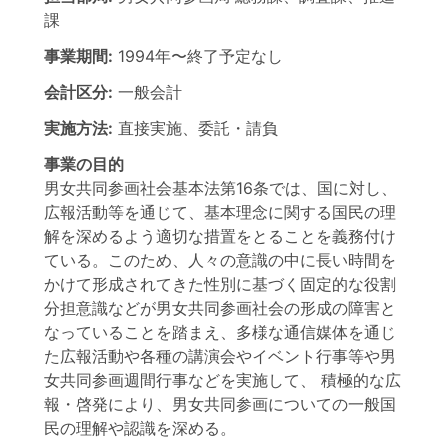
課
事業期間:
1994年
〜
終了予定なし
会計区分:
一般会計
実施方法:
直接実施、委託・請負
事業の目的
男女共同参画社会基本法第16条では、国に対し、
広報活動等を通じて、基本理念に関する国民の理
解を深めるよう適切な措置をとることを義務付け
ている。このため、人々の意識の中に長い時間を
かけて形成されてきた性別に基づく固定的な役割
分担意識などが男女共同参画社会の形成の障害と
なっていることを踏まえ、多様な通信媒体を通じ
た広報活動や各種の講演会やイベント行事等や男
女共同参画週間行事などを実施して、 積極的な広
報・啓発により、男女共同参画についての一般国
民の理解や認識を深める。