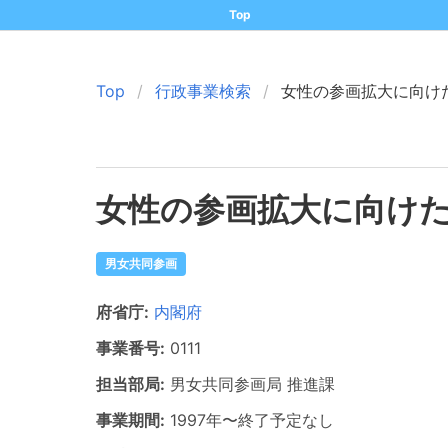
Top
Top
行政事業検索
女性の参画拡大に向け
女性の参画拡大に向け
男女共同参画
府省庁:
内閣府
事業番号:
0111
担当部局:
男女共同参画局
推進課
事業期間:
1997年
〜
終了予定なし