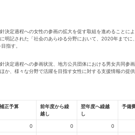
針決定過程への女性の参画の拡大を促す取組を進めることによ
に明記された「社会のあらゆる分野において、2020年までに
を目指す。
針決定過程への参画状況、地方公共団体における男女共同参画
ほか、様々な分野で活躍を目指す女性に対する支援情報の提供
補正予算
前年度から繰
翌年度へ繰越
予備
越し
し
0
0
0