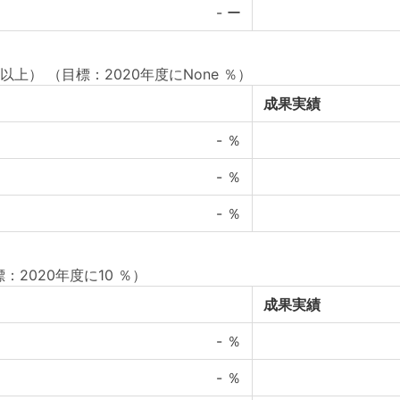
-
ー
以上）
（目標：2020年度にNone ％）
成果実績
-
％
-
％
-
％
：2020年度に10 ％）
成果実績
-
％
-
％