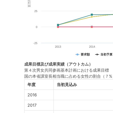
百万円
25
0
-25
2013
2014
要求額
当初予算
成果目標
及び
成果実績
（アウトカム）
第４次男女共同参画基本計画における成果目標
国の本省課室長相当職に占める女性の割合（７%
年度
当初見込み
2016
2017