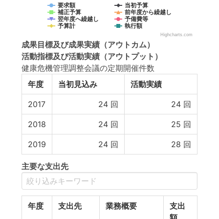
要求額
当初予算
補正予算
前年度から繰越し
翌年度へ繰越し
予備費等
予算計
執行額
Highcharts.com
成果目標
及び
成果実績
（アウトカム）
活動指標
及び
活動実績
（アウトプット）
健康危機管理調整会議の定期開催件数
年度
当初見込み
活動実績
2017
24
回
24
回
2018
24
回
25
回
2019
24
回
28
回
主要な支出先
年度
支出先
業務概要
支出
額