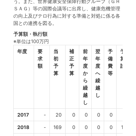
う。また、世界健康安全保障行動グループ（ＧＨ
ＳＡＧ）等の国際会議等に出席し、健康危機管理
の向上及びテロ行為に対する準備と対処に係る各
国との連携を図る。
予算額・執行額
※単位は100万円
年度
要
当
補
前
翌
予
予
求
初
正
年
年
備
算
額
予
予
度
度
費
計
算
算
か
へ
等
ら
繰
繰
越
越
し
し
2017
-
20
0
0
0
0
20
2018
-
169
0
0
0
0
169