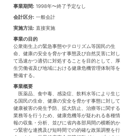
事業期間:
1998年
〜
終了予定なし
会計区分:
一般会計
実施方法:
直接実施
事業の目的
公衆衛生上の緊急事態やテロリズム等国民の生
命、健康の安全を脅かす事態及び自然災害に対し
て迅速かつ適切に対処することを目的として、厚
生労働省及び地域における健康危機管理体制等を
整備する。
事業概要
医薬品、食中毒、感染症、飲料水等により生じ
る国民の生命、健康の安全を脅かす事態に対して
健康被害の発生予防、拡大防止、治療等に関する
業務等を行うため、健康危機等が疑われる各種情
報の収集・分析、並びに省内各部局間の横断的か
つ緊密な連携及び短時間での的確な政策調整を行