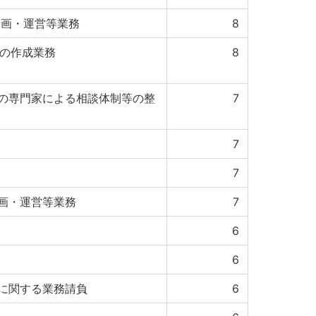
企画・運営等業務
8
タの作成業務
8
の専門家による相談体制等の整
7
7
7
企画・運営等業務
7
6
6
に関する業務請負
6