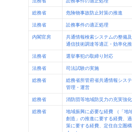
法務省
訟務事件の適正処理
総務省
危険物事故防止対策の推進
法務省
訟務事件の適正処理
内閣官房
共通情報検索システムの整備及
通信技術調達等適正・効率化推
法務省
選挙事犯の取締り対応
法務省
司法試験の実施
総務省
総務省所管府省共通情報システ
管理・運営
総務省
消防団等地域防災力の充実強化
総務省
地域振興に必要な経費 （「地
創造」の推進に要する経費、過
策に要する経費、定住自立圏構