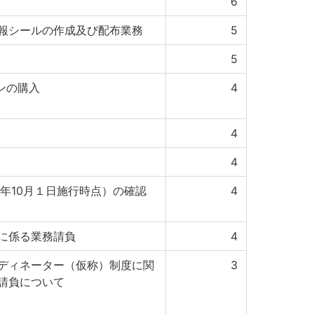
6
報シールの作成及び配布業務
5
5
ジンの購入
4
4
4
年10月１日施行時点）の確認
4
に係る業務請負
4
ディネーター（仮称）制度に関
3
請負について