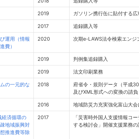
2018
追録購入等
2019
ガソリン携行缶に貼付する広
2017
追録購入等
び運用（情報
2020
次期e-LAWS法令検索エン
進費）
2019
判例集追録購入
2019
法文印刷業務
ムの一元的な
2018
府省令・規則データ（平成30
及びXML形式への変換の請負
2016
地域防災力充実強化富山大会
域経済循環の
2017
「災害時外国人支援情報コー
疎地域振興対
する検討会」開催支援業務の
想推進費等除