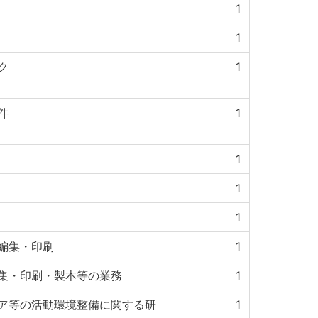
1
1
ク
1
件
1
1
1
1
編集・印刷
1
集・印刷・製本等の業務
1
ア等の活動環境整備に関する研
1