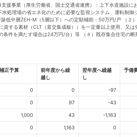
O2改修支援事業（厚生労働省、国土交通省連携）：上下水道施設
た下水処理場の省エネ化のために必要な監視システム、運転制御シ
新築低中層ZEH-M（5層以下）への定額補助：50万円/戸 （２
化に資する素材（CLT（直交集成板））を一定量以上使用、又
定の条件を満たす場合は24万円/台）等 （４）既存集合住宅の断
補正予算
前年度から繰
翌年度へ繰越
予備
越し
し
0
0
-97
0
97
-43
1,000
43
-1,163
0
1,163
0