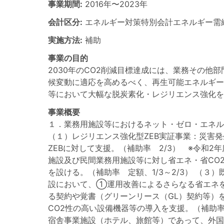
事業期間:
2016年
〜
2023年
会計区分:
エネルギー対策特別会計エネルギー需
実施方法:
補助
事業の目的
2030年のCO2削減目標達成には、業務その
候変動に適応を高めるべく、再生可能エネルギー
等において大幅な脱炭素化・レジリエンス強化を
事業概要
１．業務用施設等におけるネット・ゼロ・エネルギ
（１）レジリエンス強化型ZEB実証事業：災害
ZEBに対して支援。（補助率 2/3） ※令和
施設及び民間業務用施設等に対し省エネ・省CO
を設ける。（補助率 定額、1/3～2/3） （
設において、①運用改善によるさらなる省エネを
る契約や覚書（グリーンリース（GL）契約等）
CO2性の高い設備機器等の導入を支援。（補助率
宿舎事業施設（ホテル、旅館等）であって、外国