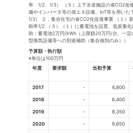
率 1/2、1/3） （５）上下水道施設の省C
備やインバータ等の省エネ設備、IoT等を用い
1/3） ２．集合住宅の省CO2化促進事業 （１）
助率1/2 （３）（１）に蓄電池を設置、低炭素
助：蓄電池2万円/kWh（上限額20万円/台。一
型換気設備等への別途補助（集合個別のみ））
予算額・執行額
※単位は100万円
年度
要求額
当初予算
2017
-
6,800
2018
-
8,400
2019
-
8,350
2020
-
9,850