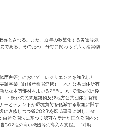
が必要とされる。また、近年の激甚化する災害等気
要である。そのため、分野に関わらず広く建築物
団体庁舎等）において、レジリエンスを強化した
築物実証事業（経済産業省連携）：地方公共団体所有
新たな木質部材を用いるZEBについて優先採択枠
連携）：既存の民間建築物及び地方公共団体所有施
ナーとテナントが環境負荷を低減する取組に関す
設に改修しつつ省CO2化を図る事業に対し、省
事業：自然公園法に基づく認可を受けた国立公園内の
省CO2性の高い機器等の導入を支援。（補助