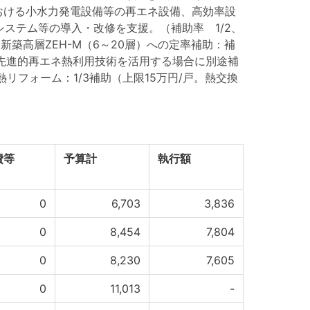
における小水力発電設備等の再エネ設備、高効率設
ステム等の導入・改修を支援。（補助率 1/2、
）新築高層ZEH-M（6～20層）への定率補助：補
は先進的再エネ熱利用技術を活用する場合に別途補
熱リフォーム：1/3補助（上限15万円/戸。熱交換
費等
予算計
執行額
0
6,703
3,836
0
8,454
7,804
0
8,230
7,605
0
11,013
-