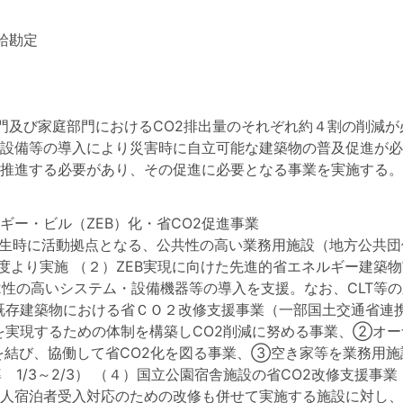
給勘定
他部門及び家庭部門におけるCO2排出量のそれぞれ約４割の削減
設備等の導入により災害時に自立可能な建築物の普及促進が必
推進する必要があり、その促進に必要となる事業を実施する。
ー・ビル（ZEB）化・省CO2促進事業
発生時に活動拠点となる、公共性の高い業務用施設（地方公共
2年度より実施 （２）ZEB実現に向けた先進的省エネルギー建
2性の高いシステム・設備機器等の導入を支援。なお、CLT等の
３）既存建築物における省ＣＯ２改修支援事業（一部国土交通省
実現するための体制を構築しCO2削減に努める事業、②オー
を結び、協働して省CO2化を図る事業、③空き家等を業務用施
 1/3～2/3） （４）国立公園宿舎施設の省CO2改修支援
人宿泊者受入対応のための改修も併せて実施する施設に対し、