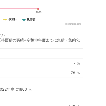
2020
予算計
執行額
Highcharts.com
行う。
林面積の実績÷令和10年度までに集積・集約化
-
％
78
％
022年度に1800 人）