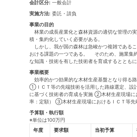
会計区分:
一般会計
実施方法:
委託・請負
事業の目的
林業の成長産業化と森林資源の適切な管理の実
積・集約化していく必要がある。
しかし、我が国の森林は急峻かつ複雑であるこ
おける課題の一つである。 そのため、施業集
な知識・技術を有した技術者を育成するとともに
事業概要
効率的かつ効果的な木材生産基盤となり得る路
①ＩＣＴ等の先端技術を活用した路線選定、設
に基づく技術者の育成を実施 ②木材生産現場に
率：定額） ③木材生産現場におけるＩＣＴ等
予算額・執行額
※単位は100万円
年度
要求額
当初予算