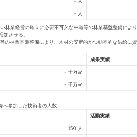
-
人
-
人
の高い林業経営の確立に必要不可欠な林道等の林業基盤整備によ
に増加させる。
等の林業基盤整備により、木材の安定的かつ効率的な供給に資
成果実績
-
千万㎥
-
千万㎥
研修へ参加した技術者の人数
活動実績
150
人