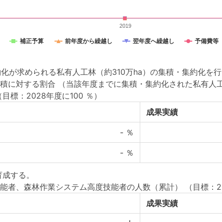
2019
補正予算
前年度から繰越し
翌年度へ繰越し
予備費等
約化が求められる私有人工林（約310万ha）の集積・集約化を
積に対する割合 （当該年度までに集積・集約化された私有人工
（目標：2028年度に100 ％）
成果実績
-
％
-
％
育成する。
能者、森林作業システム高度技能者の人数（累計）
（目標：2
成果実績