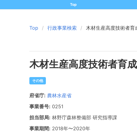
Top
Top
行政事業検索
木材生産高度技術者育
木材生産高度技術者育成
その他
府省庁:
農林水産省
事業番号:
0251
担当部局:
林野庁森林整備部
研究指導課
事業期間:
2018年
〜
2020年