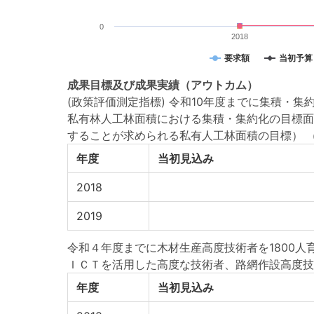
0
2018
要求額
当初予算
成果目標
及び
成果実績
（アウトカム）
(政策評価測定指標) 令和10年度までに集積・集
私有林人工林面積における集積・集約化の目標面
することが求められる私有人工林面積の目標）
年度
当初見込み
2018
2019
令和４年度までに木材生産高度技術者を1800人
ＩＣＴを活用した高度な技術者、路網作設高度技
年度
当初見込み