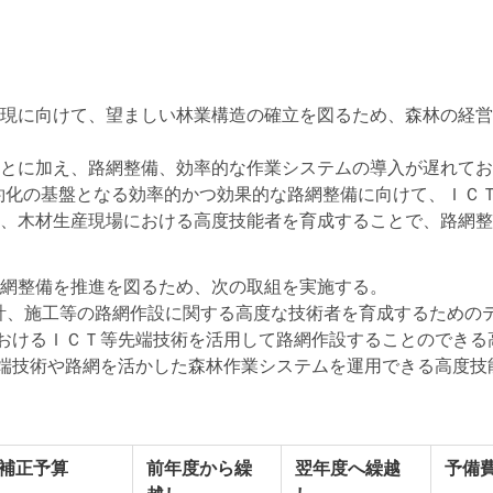
現に向けて、望ましい林業構造の確立を図るため、森林の経営
とに加え、路網整備、効率的な作業システムの導入が遅れてお
約化の基盤となる効率的かつ効果的な路網整備に向けて、ＩＣ
、木材生産現場における高度技能者を育成することで、路網整
網整備を推進を図るため、次の取組を実施する。
計、施工等の路網作設に関する高度な技術者を育成するための
おけるＩＣＴ等先端技術を活用して路網作設することのできる
先端技術や路網を活かした森林作業システムを運用できる高度
補正予算
前年度から繰
翌年度へ繰越
予備