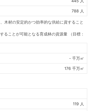
445
人
788
人
り、木材の安定的かつ効率的な供給に資すること
することが可能となる育成林の資源量
（目標：
-
千万㎥
176
千万㎥
119
人