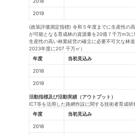
2018
2019
(政策評価測定指標) 令和５年度までに生産性
が可能となる育成林の資源量を20億７千万m3
生産性の高い林業経営の確立に必要不可欠な林道
2023年度に207 千万㎥）
年度
当初見込み
2018
2019
活動指標
及び
活動実績
（アウトプット）
ICT等を活用した路網作設に関する技術者育成
年度
当初見込み
2018